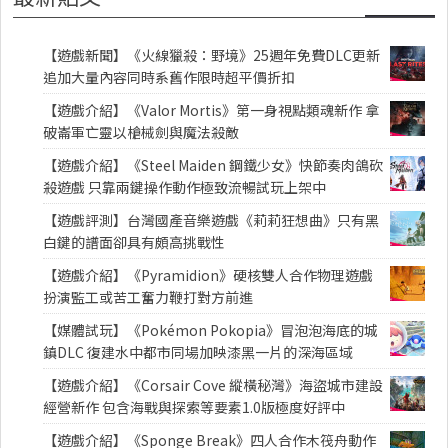
【遊戲新聞】《火線獵殺：野境》25週年免費DLC更新
追加大量內容同時系舊作限時超平價折扣
【遊戲介紹】《Valor Mortis》第一身視點類魂新作 拿
破崙軍亡靈以槍械劍與魔法殺敵
【遊戲介紹】《Steel Maiden 鋼鐵少女》快節奏肉鴿砍
殺遊戲 只靠兩鍵操作動作極致流暢試玩上架中
【遊戲評測】台灣國產音樂遊戲《莉莉狂想曲》只有黑
白鍵的譜面卻具有頗高挑戰性
【遊戲介紹】《Pyramidion》硬核雙人合作物理遊戲
扮演監工或苦工奮力鞭打對方前進
【媒體試玩】《Pokémon Pokopia》冒泡泡海底的城
鎮DLC 復建水中都市同場加映漆黑一片的深海區域
【遊戲介紹】《Corsair Cove 縱橫秘灣》海盜城市建設
經營新作 包含海戰與探索等要素1.0版極度好評中
【遊戲介紹】《Sponge Break》四人合作木筏舟動作