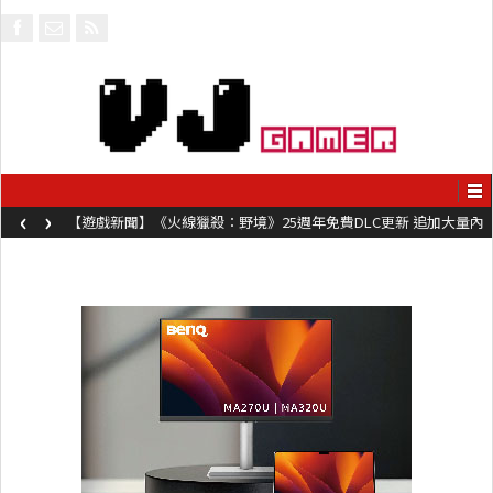
‹
›
【遊戲新聞】《火線獵殺：野境》25週年免費DLC更新 追加大量內
容同時系舊作限時超平價折扣