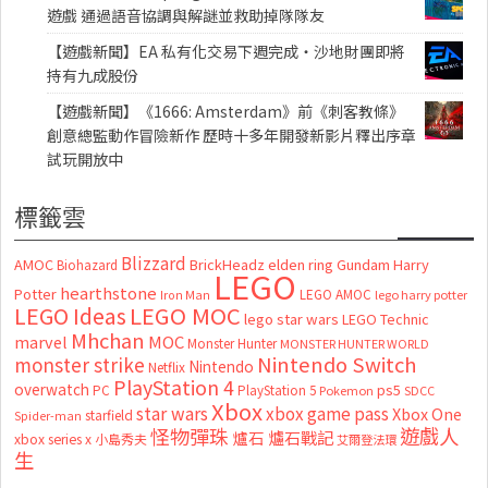
遊戲 通過語音協調與解謎並救助掉隊隊友
【遊戲新聞】EA 私有化交易下週完成・沙地財團即將
持有九成股份
【遊戲新聞】《1666: Amsterdam》前《刺客教條》
創意總監動作冒險新作 歷時十多年開發新影片釋出序章
試玩開放中
標籤雲
Blizzard
AMOC
BrickHeadz
elden ring
Gundam
Harry
Biohazard
LEGO
hearthstone
Potter
LEGO AMOC
lego harry potter
Iron Man
LEGO MOC
LEGO Ideas
lego star wars
LEGO Technic
Mhchan
marvel
MOC
Monster Hunter
MONSTER HUNTER WORLD
Nintendo Switch
monster strike
Nintendo
Netflix
PlayStation 4
overwatch
ps5
PC
PlayStation 5
Pokemon
SDCC
Xbox
star wars
xbox game pass
Xbox One
starfield
Spider-man
怪物彈珠
遊戲人
爐石
爐石戰記
xbox series x
小島秀夫
艾爾登法環
生