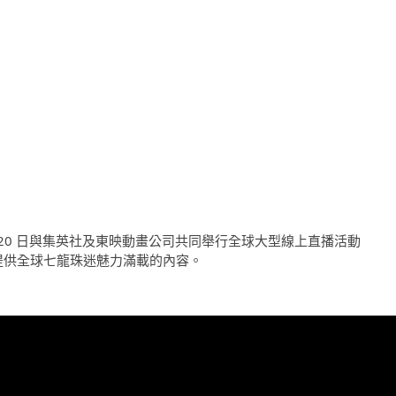
 日至 20 日與集英社及東映動畫公司共同舉行全球大型線上直播活動
2022》，提供全球七龍珠迷魅力滿載的內容。