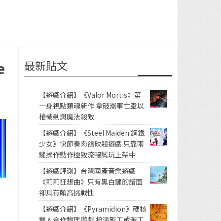
最新貼文
e
【遊戲介紹】《Valor Mortis》第
一身視點類魂新作 拿破崙軍亡靈以
槍械劍與魔法殺敵
【遊戲介紹】《Steel Maiden 鋼鐵
少女》快節奏肉鴿砍殺遊戲 只靠兩
鍵操作動作極致流暢試玩上架中
【遊戲評測】台灣國產音樂遊戲
《莉莉狂想曲》只有黑白鍵的譜面
卻具有頗高挑戰性
【遊戲介紹】《Pyramidion》硬核
雙人合作物理遊戲 扮演監工或苦工