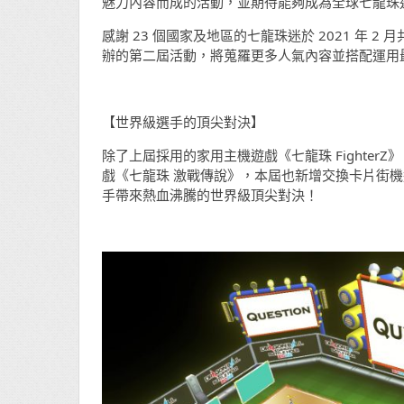
魅力內容而成的活動，並期待能夠成為全球七龍珠
感謝 23 個國家及地區的七龍珠迷於 2021 年
辦的第二屆活動，將蒐羅更多人氣內容並搭配運用
【世界級選手的頂尖對決】
除了上屆採用的家用主機遊戲《七龍珠 FighterZ》、集
戲《七龍珠 激戰傳說》，本屆也新增交換卡片街機遊戲《
手帶來熱血沸騰的世界級頂尖對決！