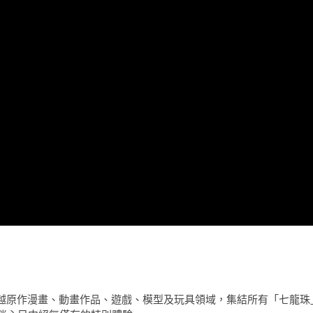
our」是一場跨越原作漫畫、動畫作品、遊戲、模型及玩具領域，集結所有「七龍珠