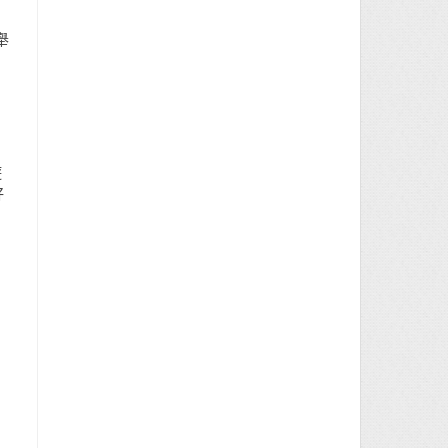
舉
遊
好