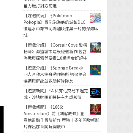
奮力鞭打對方前進
【媒體試玩】《Pokémon
Pokopia》冒泡泡海底的城鎮DLC
復建水中都市同場加映漆黑一片的深海區
域
【遊戲介紹】《Corsair Cove 縱橫
秘灣》海盜城市建設經營新作 包含
海戰與探索等要素1.0版極度好評中
【遊戲介紹】《Sponge Break》
四人合作木筏舟動作遊戲 通過語音
協調與解謎並救助掉隊隊友
【遊戲新聞】EA 私有化交易下週完
成・沙地財團即將持有九成股份
【遊戲新聞】《1666:
Amsterdam》前《刺客教條》創
意總監動作冒險新作 歷時十多年開發新影
片釋出序章試玩開放中