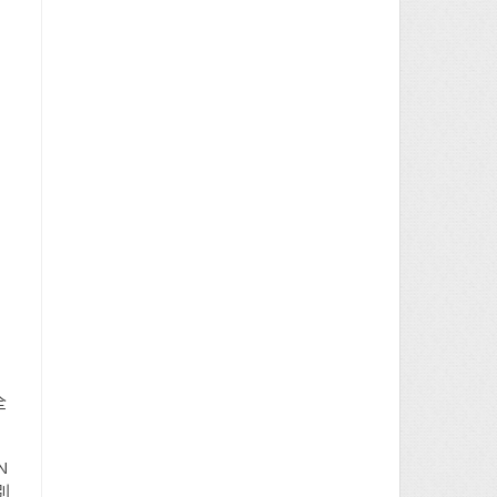
全
N
別