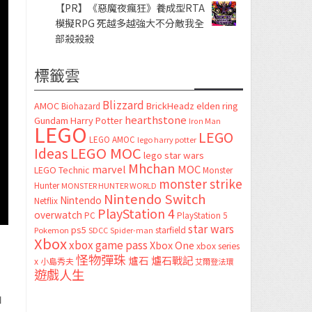
【PR】《惡魔夜瘋狂》養成型RTA
模擬RPG 死越多越強大不分敵我全
部殺殺殺
標籤雲
Blizzard
AMOC
BrickHeadz
elden ring
Biohazard
hearthstone
Gundam
Harry Potter
Iron Man
LEGO
LEGO
LEGO AMOC
lego harry potter
LEGO MOC
Ideas
lego star wars
Mhchan
marvel
MOC
LEGO Technic
Monster
monster strike
Hunter
MONSTER HUNTER WORLD
Nintendo Switch
Nintendo
Netflix
PlayStation 4
overwatch
PC
PlayStation 5
star wars
ps5
starfield
Pokemon
SDCC
Spider-man
Xbox
xbox game pass
Xbox One
xbox series
怪物彈珠
爐石
爐石戰記
x
小島秀夫
艾爾登法環
遊戲人生
」