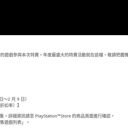
 30 款以上的遊戲參與本次特賣。年度最盛大的特賣活動就在這檔，敬請把握
6 日～2 月 9 日）
遊戲（折扣率）】
惠對象。詳細資訊請至 PlayStation™Store 的商品頁面進行確認。
販售遊戲列表」。