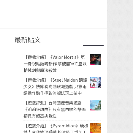
最新貼文
【遊戲介紹】《Valor Mortis》第
一身視點類魂新作 拿破崙軍亡靈以
槍械劍與魔法殺敵
【遊戲介紹】《Steel Maiden 鋼鐵
少女》快節奏肉鴿砍殺遊戲 只靠兩
鍵操作動作極致流暢試玩上架中
【遊戲評測】台灣國產音樂遊戲
《莉莉狂想曲》只有黑白鍵的譜面
卻具有頗高挑戰性
【遊戲介紹】《Pyramidion》硬核
雙人合作物理遊戲 扮演監工或苦工