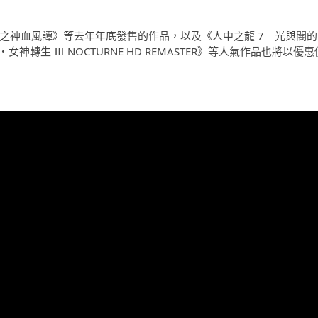
之神血風譚》等去年年底發售的作品，以及《人中之龍 7 光與闇的
轉生 Ⅲ NOCTURNE HD REMASTER》等人氣作品也將以優惠