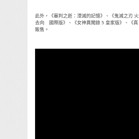
此外，《審判之逝：湮滅的記憶》、《鬼滅之刃 火
去向 國際版》、《女神異聞錄 5 皇家版》、《真・女神
販售。