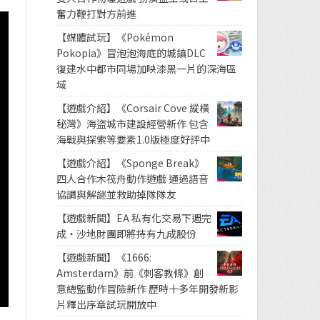
奮力鞭打對方前進
【媒體試玩】《Pokémon
Pokopia》冒泡泡海底的城鎮DLC
復建水中都市同場加映漆黑一片的深海區
域
【遊戲介紹】《Corsair Cove 縱橫
秘灣》海盜城市建設經營新作 包含
海戰與探索等要素1.0版極度好評中
【遊戲介紹】《Sponge Break》
四人合作木筏舟動作遊戲 通過語音
協調與解謎並救助掉隊隊友
【遊戲新聞】EA 私有化交易下週完
成・沙地財團即將持有九成股份
【遊戲新聞】《1666:
Amsterdam》前《刺客教條》創
意總監動作冒險新作 歷時十多年開發新影
片釋出序章試玩開放中