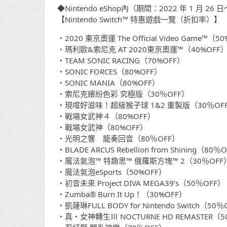
◆Nintendo eShop內（期間：2022 年 1 月 26 日
【Nintendo Switch™ 特惠遊戲一覽（折扣率）】
・2020 東京奧運 The Official Video Game™（5
・瑪利歐&索尼克 AT 2020東京奧運™（40%OFF
・TEAM SONIC RACING（70%OFF）
・SONIC FORCES（80%OFF）
・SONIC MANIA（80%OFF）
・索尼克繽紛色彩 究極版（30％OFF）
・現嚐好滋味！超級猴子球 1&2 重製版（30％OF
・戰場女武神４（80%OFF）
・戰場女武神（80%OFF）
・光明之響 龍奏回音（80％OFF）
・BLADE ARCUS Rebellion from Shining（80％
・魔法氣泡™ 特趣思™ 俄羅斯方塊™ 2（30％OFF
・魔法氣泡eSports（50%OFF）
・初音未來 Project DIVA MEGA39’s（50％OFF）
・Zumba® Burn It Up！（30%OFF）
・凱薩琳FULL BODY for Nintendo Switch（50
・真・女神轉生Ⅲ NOCTURNE HD REMASTER（5