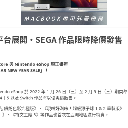
台展開・SEGA 作品限時降價發售
Store 與 Nintendo eShop 現正舉辦
AR NEW YEAR SALE」！
tendo eShop 於 2022 年 1 月 26 日（三）至 2 月 9 日（三）期間舉
S4｜5 以及 Switch 作品將以優惠價販售。
克 繽紛色彩究極版》、《現嚐好滋味！超級猴子球 1 & 2 重製版》
PS4）》、《符文工廠 5》等作品也首次在亞洲地區進行特賣。