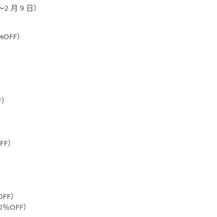
～2 月 9 日）
0%OFF）
）
F）
OFF）
）
％OFF）
0％OFF）