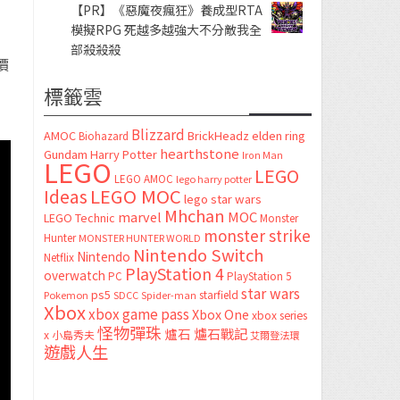
【PR】《惡魔夜瘋狂》養成型RTA
模擬RPG 死越多越強大不分敵我全
部殺殺殺
價
標籤雲
Blizzard
AMOC
BrickHeadz
elden ring
Biohazard
hearthstone
Gundam
Harry Potter
Iron Man
LEGO
LEGO
LEGO AMOC
lego harry potter
LEGO MOC
Ideas
lego star wars
Mhchan
marvel
MOC
LEGO Technic
Monster
monster strike
Hunter
MONSTER HUNTER WORLD
Nintendo Switch
Nintendo
Netflix
PlayStation 4
overwatch
PC
PlayStation 5
star wars
ps5
starfield
Pokemon
SDCC
Spider-man
Xbox
xbox game pass
Xbox One
xbox series
怪物彈珠
爐石
爐石戰記
x
小島秀夫
艾爾登法環
遊戲人生