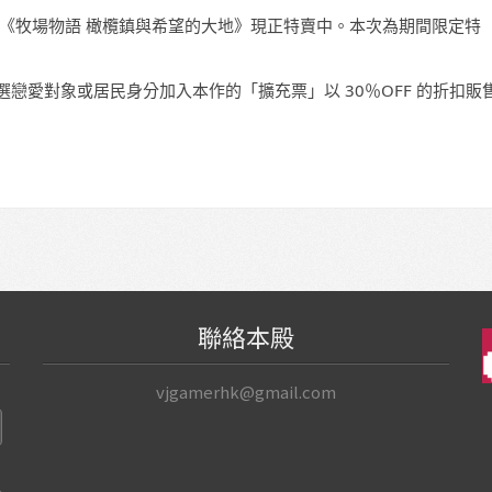
ch™ 遊戲軟體《牧場物語 橄欖鎮與希望的大地》現正特賣中。本次為期間限定特
戀愛對象或居民身分加入本作的「擴充票」以 30％OFF 的折扣販
聯絡本殿
vjgamerhk@gmail.com