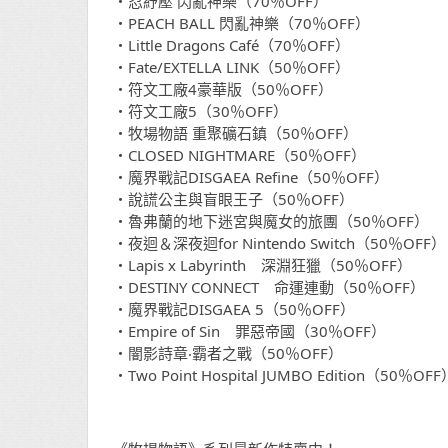
・忍紓壓 閃亂神樂（70％OFF）
・PEACH BALL 閃亂神樂（70％OFF）
・Little Dragons Café（70％OFF）
・Fate/EXTELLA LINK（50％OFF）
・符文工廠4豪華版（50％OFF）
・符文工廠5（30％OFF）
・牧場物語 重聚礦石鎮（50％OFF）
・CLOSED NIGHTMARE（50％OFF）
・魔界戰記DISGAEA Refine（50％OFF）
・說謊公主與盲眼王子（50％OFF）
・魯弗蘭的地下迷宮與魔女的旅團（50％OFF）
・夜迴＆深夜迴for Nintendo Switch（50％OFF）
・Lapis x Labyrinth 深淵狂獵（50％OFF）
・DESTINY CONNECT 命運連動（50％OFF）
・魔界戰記DISGAEA 5（50％OFF）
・Empire of Sin 罪惡帝國（30％OFF）
・闇影詩章‧霸者之戰（50％OFF）
・Two Point Hospital JUMBO Edition（50％OFF