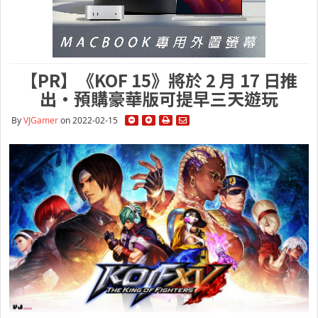
【PR】《KOF 15》將於 2 月 17 日推
出・預購豪華版可提早三天遊玩
By
VJGamer
on 2022-02-15