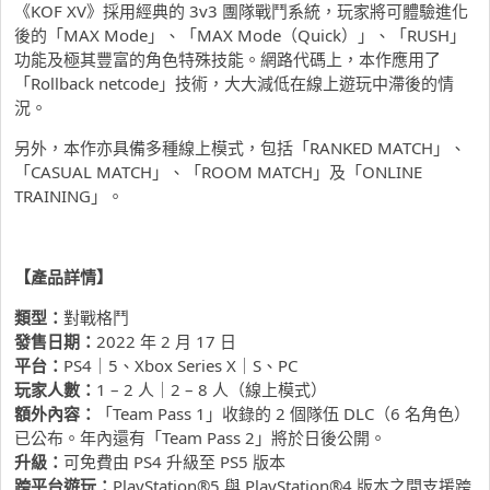
《KOF XV》採用經典的 3v3 團隊戰鬥系統，玩家將可體驗進化
後的「MAX Mode」、「MAX Mode（Quick）」、「RUSH」
功能及極其豐富的角色特殊技能。網路代碼上，本作應用了
「Rollback netcode」技術，大大減低在線上遊玩中滯後的情
況。
另外，本作亦具備多種線上模式，包括「RANKED MATCH」、
「CASUAL MATCH」、「ROOM MATCH」及「ONLINE
TRAINING」。
【產
品詳情】
類型：
對戰格鬥
發售日期：
2022 年 2 月 17 日
平台
：
PS4｜5、Xbox Series X｜S、PC
玩家人數
：
1 – 2 人｜2 – 8 人（線上模式）
額外內容
：
「Team Pass 1」收錄的 2 個隊伍 DLC（6 名角色）
已公布。年內還有「Team Pass 2」將於日後公開。
升級：
可免費由 PS4 升級至 PS5 版本
跨平台遊玩：
PlayStation®5 與 PlayStation®4 版本之間支援跨