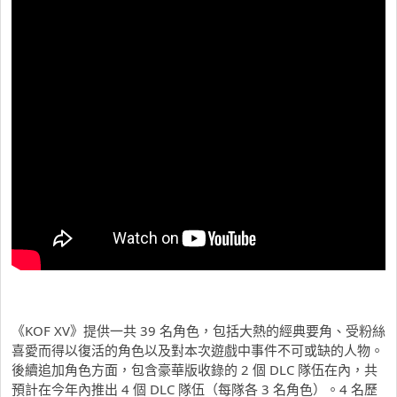
《KOF XV》提供一共 39 名角色，包括大熱的經典要角、受粉絲
喜愛而得以復活的角色以及對本次遊戲中事件不可或缺的人物。
後續追加角色方面，包含豪華版收錄的 2 個 DLC 隊伍在內，共
預計在今年內推出 4 個 DLC 隊伍（每隊各 3 名角色）。4 名歷