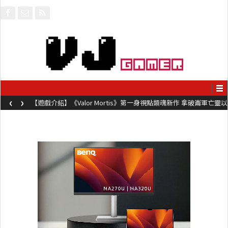
‹
›
【遊戲介紹】《Valor Mortis》第一身視點類魂新作 拿破崙軍亡靈以
槍械劍與魔法殺敵