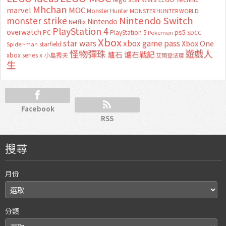
Mhchan
marvel
MOC
Monster Hunter
MONSTER HUNTER WORLD
Nintendo Switch
monster strike
Nintendo
Netflix
PlayStation 4
overwatch
ps5
PC
PlayStation 5
Pokemon
SDCC
Xbox
star wars
xbox game pass
Xbox One
starfield
Spider-man
怪物彈珠
遊戲人
爐石
爐石戰記
xbox series x
小島秀夫
艾爾登法環
生
Facebook
RSS
搜尋
月份
分類