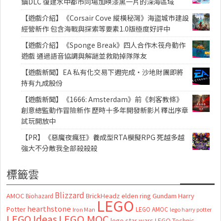
鎮DLC 復建水中都市同場加映漆黑一片的深海區域
【遊戲介紹】《Corsair Cove 縱橫秘灣》海盜城市建設
經營新作 包含海戰與探索等要素1.0版極度好評中
【遊戲介紹】《Sponge Break》四人合作木筏舟動作
遊戲 通過語音協調與解謎並救助掉隊隊友
【遊戲新聞】EA 私有化交易下週完成・沙地財團即將
持有九成股份
【遊戲新聞】《1666: Amsterdam》前《刺客教條》
創意總監動作冒險新作 歷時十多年開發新影片釋出序章
試玩開放中
【PR】《惡魔夜瘋狂》養成型RTA模擬RPG 死越多越
強大不分敵我全部殺殺殺
標籤雲
Blizzard
AMOC
BrickHeadz
elden ring
Gundam
Harry
Biohazard
LEGO
hearthstone
Potter
LEGO AMOC
lego harry potter
Iron Man
LEGO MOC
LEGO Ideas
lego star wars
LEGO Technic