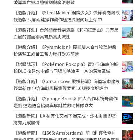
破崙軍亡靈以槍械劍與魔法殺敵
【遊戲介紹】《Steel Maiden 鋼鐵少女》快節奏肉鴿砍
殺遊戲 只靠兩鍵操作動作極致流暢試玩上架中
【遊戲評測】台灣國產音樂遊戲《莉莉狂想曲》只有黑
白鍵的譜面卻具有頗高挑戰性
【遊戲介紹】《Pyramidion》硬核雙人合作物理遊戲
扮演監工或苦工奮力鞭打對方前進
【媒體試玩】《Pokémon Pokopia》冒泡泡海底的城
鎮DLC 復建水中都市同場加映漆黑一片的深海區域
【遊戲介紹】《Corsair Cove 縱橫秘灣》海盜城市建設
經營新作 包含海戰與探索等要素1.0版極度好評中
【遊戲介紹】《Sponge Break》四人合作木筏舟動作
遊戲 通過語音協調與解謎並救助掉隊隊友
【遊戲新聞】EA 私有化交易下週完成・沙地財團即將
持有九成股份
【遊戲新聞】《1666: Amsterdam》前《刺客教條》
創意總監動作冒險新作 歷時十多年開發新影片釋出序章