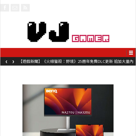
‹
›
【遊戲新聞】《火線獵殺：野境》25週年免費DLC更新 追加大量內
容同時系舊作限時超平價折扣