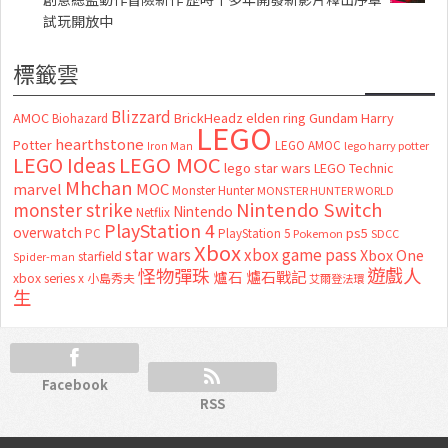
試玩開放中
標籤雲
Blizzard
AMOC
BrickHeadz
elden ring
Gundam
Harry
Biohazard
LEGO
hearthstone
Potter
LEGO AMOC
lego harry potter
Iron Man
LEGO MOC
LEGO Ideas
lego star wars
LEGO Technic
Mhchan
marvel
MOC
Monster Hunter
MONSTER HUNTER WORLD
Nintendo Switch
monster strike
Nintendo
Netflix
PlayStation 4
overwatch
ps5
PC
PlayStation 5
Pokemon
SDCC
Xbox
star wars
xbox game pass
Xbox One
starfield
Spider-man
怪物彈珠
遊戲人
爐石
爐石戰記
xbox series x
小島秀夫
艾爾登法環
生
Facebook
RSS