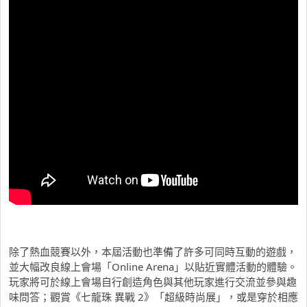
除了熱血競賽以外，本屆活動也準備了許多可同時互動的遊戲，
並大幅改良線上會場「Online Arena」以貼近實體活動的體驗。
玩家將可於線上會場自行創造角色與其他玩家進行交流並參與趣
味問答；觀賞《七龍珠 異戰 2》「超級時尚展」，或是穿於相應