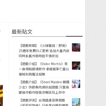
最新貼文
打
【遊戲新聞】《火線獵殺：野境》
25週年免費DLC更新 追加大量內容
同時系舊作限時超平價折扣
不
【遊戲介紹】《Valor Mortis》第
一身視點類魂新作 拿破崙軍亡靈以
槍械劍與魔法殺敵
【遊戲介紹】《Steel Maiden 鋼鐵
少女》快節奏肉鴿砍殺遊戲 只靠兩
鍵操作動作極致流暢試玩上架中
【遊戲評測】台灣國產音樂遊戲
《莉莉狂想曲》只有黑白鍵的譜面