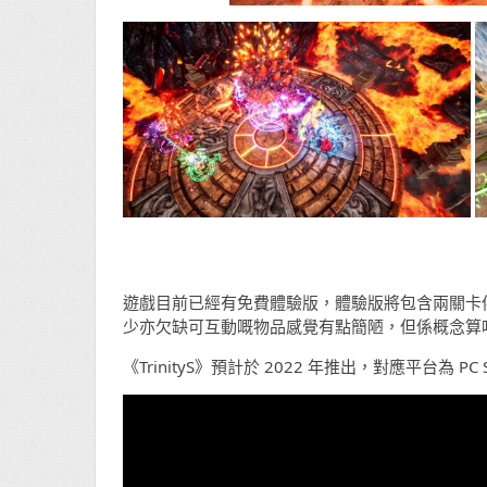
遊戲目前已經有免費體驗版，體驗版將包含兩關卡
少亦欠缺可互動嘅物品感覺有點簡陋，但係概念算
《TrinityS》預計於 2022 年推出，對應平台為 PC 