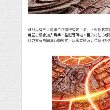
雖然只有三人連線合作顯得有啲「流」，但係職業都
希望後續會加入弓手、盜賊等職啦。至於打法亦都類
目亦會有唔同嘅行動模式，玩家要適時走位躲避招