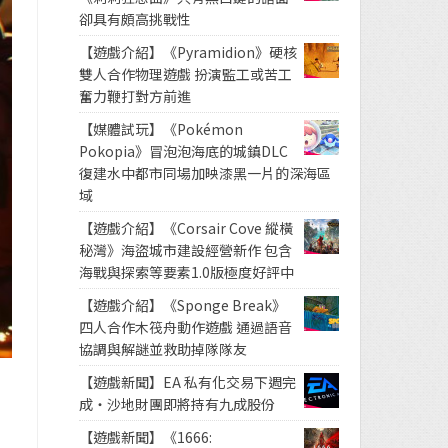
卻具有頗高挑戰性
【遊戲介紹】《Pyramidion》硬核
雙人合作物理遊戲 扮演監工或苦工
奮力鞭打對方前進
【媒體試玩】《Pokémon
Pokopia》冒泡泡海底的城鎮DLC
復建水中都市同場加映漆黑一片的深海區
域
【遊戲介紹】《Corsair Cove 縱橫
秘灣》海盜城市建設經營新作 包含
海戰與探索等要素1.0版極度好評中
【遊戲介紹】《Sponge Break》
四人合作木筏舟動作遊戲 通過語音
協調與解謎並救助掉隊隊友
【遊戲新聞】EA 私有化交易下週完
成・沙地財團即將持有九成股份
【遊戲新聞】《1666: