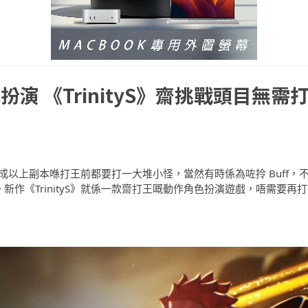
 《TrinityS》齋挑戰頭目無需
九成以上副本喺打王前都要打一大堆小怪，當然有時係為咗拎 Buff，
。新作《TrinityS》就係一款齋打王嘅動作角色扮演遊戲，唔需要再打