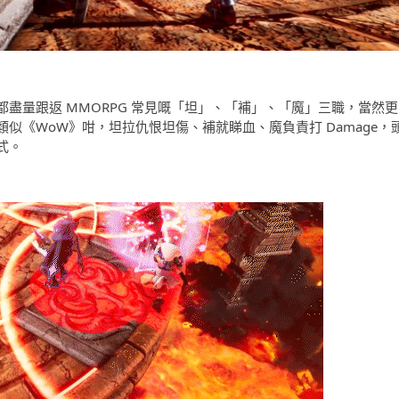
盡量跟返 MMORPG 常見嘅「坦」、「補」、「魔」三職，當然更
似《WoW》咁，坦拉仇恨坦傷、補就睇血、魔負責打 Damage，
式。