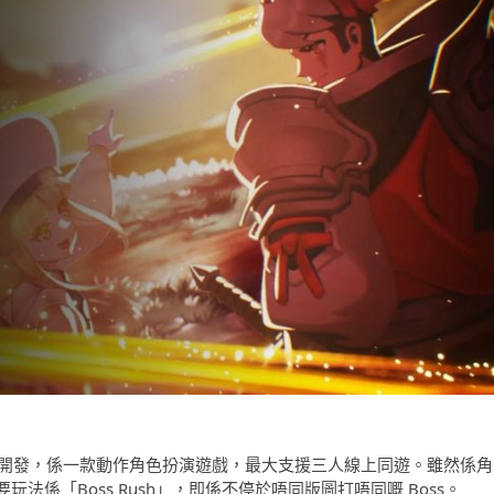
s Games 開發，係一款動作角色扮演遊戲，最大支援三人線上同遊。雖然係角
係「Boss Rush」，即係不停於唔同版圖打唔同嘅 Boss。