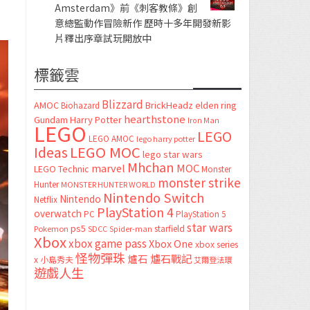
Amsterdam》前《刺客教條》創
意總監動作冒險新作 歷時十多年開發新影
片釋出序章試玩開放中
標籤雲
Blizzard
AMOC
BrickHeadz
elden ring
Biohazard
hearthstone
Gundam
Harry Potter
Iron Man
LEGO
LEGO
LEGO AMOC
lego harry potter
LEGO MOC
Ideas
lego star wars
Mhchan
marvel
MOC
LEGO Technic
Monster
monster strike
Hunter
MONSTER HUNTER WORLD
Nintendo Switch
Nintendo
Netflix
PlayStation 4
overwatch
PC
PlayStation 5
star wars
ps5
starfield
Pokemon
SDCC
Spider-man
Xbox
xbox game pass
Xbox One
xbox series
怪物彈珠
爐石
爐石戰記
x
小島秀夫
艾爾登法環
遊戲人生