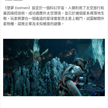
《墮夢 Dolmen》設定於一個科幻宇宙，人類利用了太空旅行和
基因操控技術，成功適應外太空環境，並已於幾個星系裡落地生
根。玩家將要在一個遙遠的星球雷斐昂主星上戰鬥，試圖解開外
星物種、腐敗企業及未知維度的謎團。