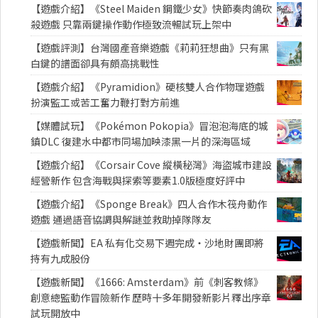
【遊戲介紹】《Steel Maiden 鋼鐵少女》快節奏肉鴿砍
殺遊戲 只靠兩鍵操作動作極致流暢試玩上架中
【遊戲評測】台灣國產音樂遊戲《莉莉狂想曲》只有黑
白鍵的譜面卻具有頗高挑戰性
【遊戲介紹】《Pyramidion》硬核雙人合作物理遊戲
扮演監工或苦工奮力鞭打對方前進
【媒體試玩】《Pokémon Pokopia》冒泡泡海底的城
鎮DLC 復建水中都市同場加映漆黑一片的深海區域
【遊戲介紹】《Corsair Cove 縱橫秘灣》海盜城市建設
經營新作 包含海戰與探索等要素1.0版極度好評中
【遊戲介紹】《Sponge Break》四人合作木筏舟動作
遊戲 通過語音協調與解謎並救助掉隊隊友
【遊戲新聞】EA 私有化交易下週完成・沙地財團即將
持有九成股份
【遊戲新聞】《1666: Amsterdam》前《刺客教條》
創意總監動作冒險新作 歷時十多年開發新影片釋出序章
試玩開放中