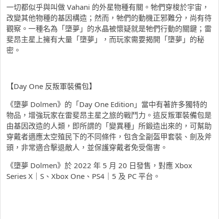
一切都似乎與叫做 Vahani 的外星物種有關。牠們穿梭於宇宙，
改變其他物種的基因構造；然而，牠們的動機正邪難分，尚有待
觀察。一種名為「墮夢」的水晶被懷疑就是牠們行動的關鍵；雷
斐昂主星上擁有大量「墮夢」，而玩家需要揭開「墮夢」的秘
密。
【Day One 反叛軍裝備包】
《墮夢 Dolmen》的「Day One Edition」當中有著許多獨特的
物品，增強玩家在雷斐昂主星之旅的戰鬥力。這反叛軍裝備包是
由基因改造的人類，即所謂的「變異種」所鍛造出來的，可幫助
穿戴者適應太空殖民下的不同條件，包含全副盔甲套裝、劍及斧
頭，非常適合擊退敵人，並保護穿戴者免受傷害。
《墮夢 Dolmen》於 2022 年 5 月 20 日發售，對應 Xbox
Series X｜S、Xbox One、PS4｜5 及 PC 平台。