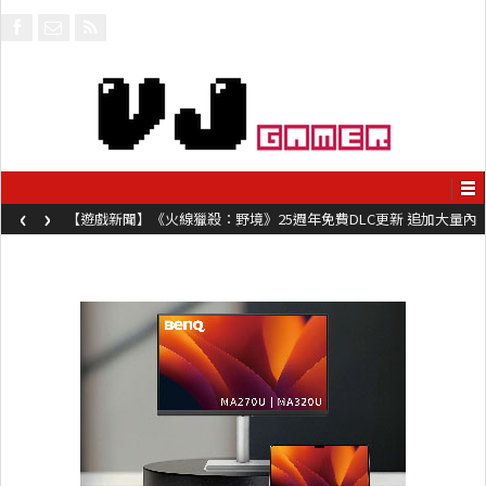
‹
›
【遊戲新聞】《火線獵殺：野境》25週年免費DLC更新 追加大量內
容同時系舊作限時超平價折扣