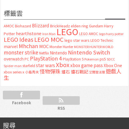
標籤雲
Blizzard
AMOC
BrickHeadz
elden ring
Gundam
Harry
Biohazard
LEGO
hearthstone
Potter
LEGO AMOC
lego harry potter
Iron Man
LEGO MOC
LEGO Ideas
lego star wars
LEGO Technic
Mhchan
marvel
MOC
Monster Hunter
MONSTER HUNTER WORLD
Nintendo Switch
monster strike
Nintendo
Netflix
PlayStation 4
overwatch
ps5
PC
PlayStation 5
Pokemon
SDCC
Xbox
star wars
xbox game pass
Xbox One
starfield
Spider-man
怪物彈珠
遊戲人
爐石
爐石戰記
xbox series x
小島秀夫
艾爾登法環
生
Facebook
RSS
搜尋