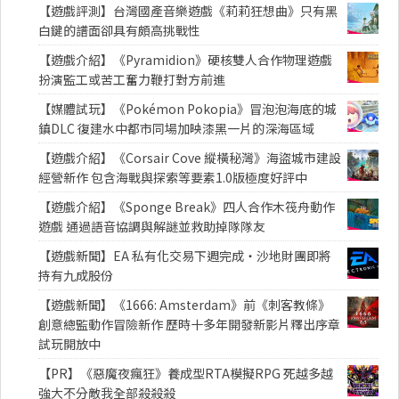
【遊戲評測】台灣國產音樂遊戲《莉莉狂想曲》只有黑
白鍵的譜面卻具有頗高挑戰性
【遊戲介紹】《Pyramidion》硬核雙人合作物理遊戲
扮演監工或苦工奮力鞭打對方前進
【媒體試玩】《Pokémon Pokopia》冒泡泡海底的城
鎮DLC 復建水中都市同場加映漆黑一片的深海區域
【遊戲介紹】《Corsair Cove 縱橫秘灣》海盜城市建設
經營新作 包含海戰與探索等要素1.0版極度好評中
【遊戲介紹】《Sponge Break》四人合作木筏舟動作
遊戲 通過語音協調與解謎並救助掉隊隊友
【遊戲新聞】EA 私有化交易下週完成・沙地財團即將
持有九成股份
【遊戲新聞】《1666: Amsterdam》前《刺客教條》
創意總監動作冒險新作 歷時十多年開發新影片釋出序章
試玩開放中
【PR】《惡魔夜瘋狂》養成型RTA模擬RPG 死越多越
強大不分敵我全部殺殺殺