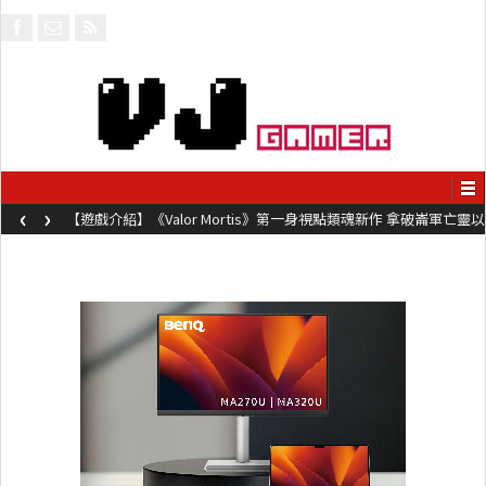
‹
›
【遊戲介紹】《Valor Mortis》第一身視點類魂新作 拿破崙軍亡靈以
槍械劍與魔法殺敵