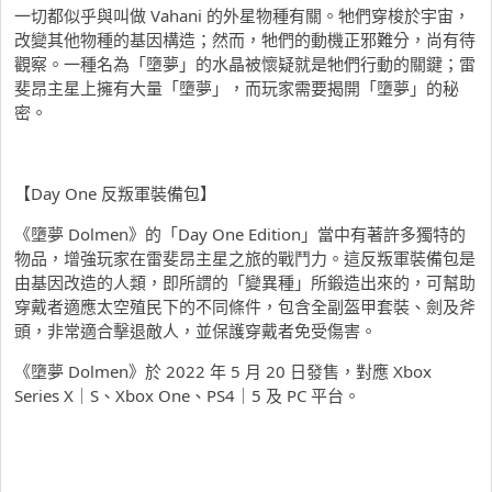
一切都似乎與叫做 Vahani 的外星物種有關。牠們穿梭於宇宙，
改變其他物種的基因構造；然而，牠們的動機正邪難分，尚有待
觀察。一種名為「墮夢」的水晶被懷疑就是牠們行動的關鍵；雷
斐昂主星上擁有大量「墮夢」，而玩家需要揭開「墮夢」的秘
密。
【Day One 反叛軍裝備包】
《墮夢 Dolmen》的「Day One Edition」當中有著許多獨特的
物品，增強玩家在雷斐昂主星之旅的戰鬥力。這反叛軍裝備包是
由基因改造的人類，即所謂的「變異種」所鍛造出來的，可幫助
穿戴者適應太空殖民下的不同條件，包含全副盔甲套裝、劍及斧
頭，非常適合擊退敵人，並保護穿戴者免受傷害。
《墮夢 Dolmen》於 2022 年 5 月 20 日發售，對應 Xbox
Series X｜S、Xbox One、PS4｜5 及 PC 平台。