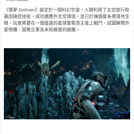
《墮夢 Dolmen》設定於一個科幻宇宙，人類利用了太空旅行和
基因操控技術，成功適應外太空環境，並已於幾個星系裡落地生
根。玩家將要在一個遙遠的星球雷斐昂主星上戰鬥，試圖解開外
星物種、腐敗企業及未知維度的謎團。