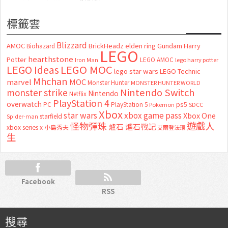
標籤雲
Blizzard
AMOC
BrickHeadz
elden ring
Gundam
Harry
Biohazard
LEGO
hearthstone
Potter
LEGO AMOC
lego harry potter
Iron Man
LEGO MOC
LEGO Ideas
lego star wars
LEGO Technic
Mhchan
marvel
MOC
Monster Hunter
MONSTER HUNTER WORLD
Nintendo Switch
monster strike
Nintendo
Netflix
PlayStation 4
overwatch
ps5
PC
PlayStation 5
Pokemon
SDCC
Xbox
star wars
xbox game pass
Xbox One
starfield
Spider-man
怪物彈珠
遊戲人
爐石
爐石戰記
xbox series x
小島秀夫
艾爾登法環
生
Facebook
RSS
搜尋