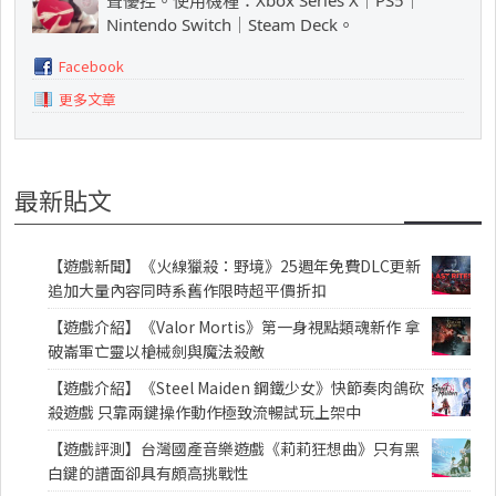
Nintendo Switch｜Steam Deck。
Facebook
更多文章
最新貼文
【遊戲新聞】《火線獵殺：野境》25週年免費DLC更新
追加大量內容同時系舊作限時超平價折扣
【遊戲介紹】《Valor Mortis》第一身視點類魂新作 拿
破崙軍亡靈以槍械劍與魔法殺敵
【遊戲介紹】《Steel Maiden 鋼鐵少女》快節奏肉鴿砍
殺遊戲 只靠兩鍵操作動作極致流暢試玩上架中
【遊戲評測】台灣國產音樂遊戲《莉莉狂想曲》只有黑
白鍵的譜面卻具有頗高挑戰性