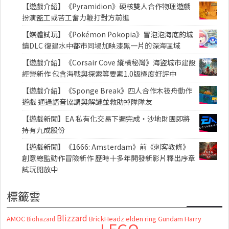
【遊戲介紹】《Pyramidion》硬核雙人合作物理遊戲
扮演監工或苦工奮力鞭打對方前進
【媒體試玩】《Pokémon Pokopia》冒泡泡海底的城
鎮DLC 復建水中都市同場加映漆黑一片的深海區域
【遊戲介紹】《Corsair Cove 縱橫秘灣》海盜城市建設
經營新作 包含海戰與探索等要素1.0版極度好評中
【遊戲介紹】《Sponge Break》四人合作木筏舟動作
遊戲 通過語音協調與解謎並救助掉隊隊友
【遊戲新聞】EA 私有化交易下週完成・沙地財團即將
持有九成股份
【遊戲新聞】《1666: Amsterdam》前《刺客教條》
創意總監動作冒險新作 歷時十多年開發新影片釋出序章
試玩開放中
標籤雲
Blizzard
AMOC
BrickHeadz
elden ring
Gundam
Harry
Biohazard
LEGO