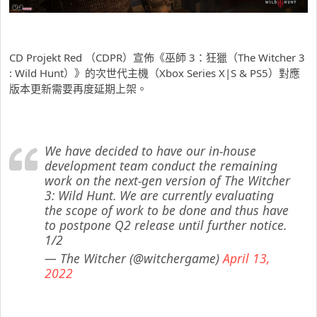
CD Projekt Red （CDPR）宣佈《巫師 3：狂獵（The Witcher 3
: Wild Hunt）》的次世代主機（Xbox Series X|S & PS5）對應
版本更新需要再度延期上架。
We have decided to have our in-house
development team conduct the remaining
work on the next-gen version of The Witcher
3: Wild Hunt. We are currently evaluating
the scope of work to be done and thus have
to postpone Q2 release until further notice.
1/2
— The Witcher (@witchergame)
April 13,
2022