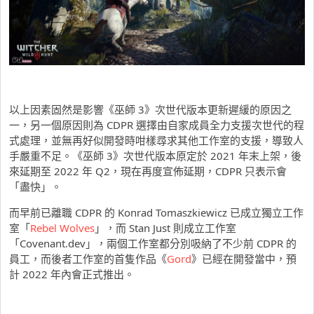
以上因素固然是影響《巫師 3》次世代版本更新遲緩的原因之
一，另一個原因則為 CDPR 選擇由自家成員全力支援次世代的程
式處理，並無再好似開發時咁樣尋求其他工作室的支援，導致人
手嚴重不足。《巫師 3》次世代版本原定於 2021 年末上架，後
來延期至 2022 年 Q2，現在再度宣佈延期，CDPR 只表示會
「盡快」。
而早前已離職 CDPR 的 Konrad Tomaszkiewicz 已成立獨立工作
室「
Rebel Wolves
」，而 Stan Just 則成立工作室
「Covenant.dev」，兩個工作室都分別吸納了不少前 CDPR 的
員工，而後者工作室的首隻作品《
Gord
》已經在開發當中，預
計 2022 年內會正式推出。