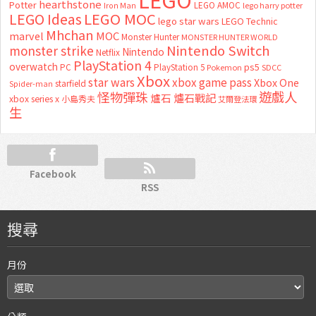
hearthstone
Potter
LEGO AMOC
lego harry potter
Iron Man
LEGO MOC
LEGO Ideas
lego star wars
LEGO Technic
Mhchan
marvel
MOC
Monster Hunter
MONSTER HUNTER WORLD
Nintendo Switch
monster strike
Nintendo
Netflix
PlayStation 4
overwatch
ps5
PC
PlayStation 5
Pokemon
SDCC
Xbox
star wars
xbox game pass
Xbox One
starfield
Spider-man
怪物彈珠
遊戲人
爐石
爐石戰記
xbox series x
小島秀夫
艾爾登法環
生
Facebook
RSS
搜尋
月份