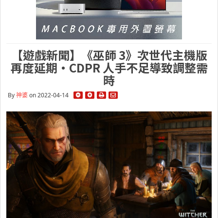
【遊戲新聞】《巫師 3》次世代主機版
再度延期・CDPR 人手不足導致調整需
時
By
神婆
on 2022-04-14