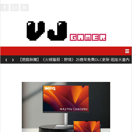
‹
›
【遊戲新聞】《火線獵殺：野境》25週年免費DLC更新 追加大量內
容同時系舊作限時超平價折扣