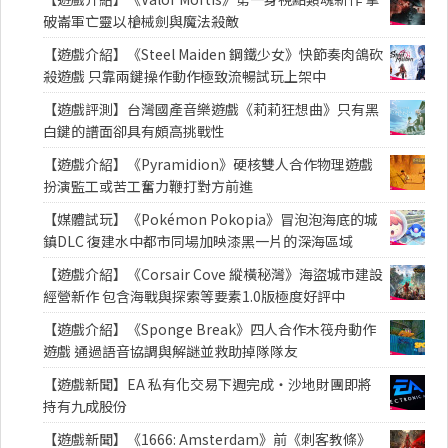
破崙軍亡靈以槍械劍與魔法殺敵
【遊戲介紹】《Steel Maiden 鋼鐵少女》快節奏肉鴿砍
殺遊戲 只靠兩鍵操作動作極致流暢試玩上架中
【遊戲評測】台灣國產音樂遊戲《莉莉狂想曲》只有黑
白鍵的譜面卻具有頗高挑戰性
【遊戲介紹】《Pyramidion》硬核雙人合作物理遊戲
扮演監工或苦工奮力鞭打對方前進
【媒體試玩】《Pokémon Pokopia》冒泡泡海底的城
鎮DLC 復建水中都市同場加映漆黑一片的深海區域
【遊戲介紹】《Corsair Cove 縱橫秘灣》海盜城市建設
經營新作 包含海戰與探索等要素1.0版極度好評中
【遊戲介紹】《Sponge Break》四人合作木筏舟動作
遊戲 通過語音協調與解謎並救助掉隊隊友
【遊戲新聞】EA 私有化交易下週完成・沙地財團即將
持有九成股份
【遊戲新聞】《1666: Amsterdam》前《刺客教條》