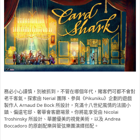
務必小心謹慎，別被抓到，不管在哪個年代，賭客們可都不會對
老千客氣。探索由 Nerial 團隊、參與《Pikuniku》企劃的遊戲
製作人 Arnaud De Bock 所設計，充滿十八世紀風情的法國小
鎮、偏遠宅邸、奢華會客廳場景。你將能享受由 Nicolai
Troshinsky 所設計、華麗優美的視覺美術，以及 Andrea
Boccadoro 的原創配樂與管弦樂團演繹搭配。