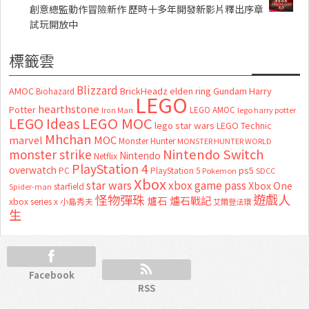
創意總監動作冒險新作 歷時十多年開發新影片釋出序章
試玩開放中
標籤雲
Blizzard
AMOC
BrickHeadz
elden ring
Gundam
Harry
Biohazard
LEGO
hearthstone
Potter
LEGO AMOC
lego harry potter
Iron Man
LEGO MOC
LEGO Ideas
lego star wars
LEGO Technic
Mhchan
marvel
MOC
Monster Hunter
MONSTER HUNTER WORLD
Nintendo Switch
monster strike
Nintendo
Netflix
PlayStation 4
overwatch
ps5
PC
PlayStation 5
Pokemon
SDCC
Xbox
star wars
xbox game pass
Xbox One
starfield
Spider-man
怪物彈珠
遊戲人
爐石
爐石戰記
xbox series x
小島秀夫
艾爾登法環
生
Facebook
RSS