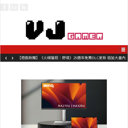
‹
›
【遊戲新聞】《火線獵殺：野境》25週年免費DLC更新 追加大量內
容同時系舊作限時超平價折扣