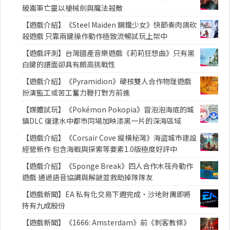
破崙軍亡靈以槍械劍與魔法殺敵
【遊戲介紹】《Steel Maiden 鋼鐵少女》快節奏肉鴿砍
殺遊戲 只靠兩鍵操作動作極致流暢試玩上架中
【遊戲評測】台灣國產音樂遊戲《莉莉狂想曲》只有黑
白鍵的譜面卻具有頗高挑戰性
【遊戲介紹】《Pyramidion》硬核雙人合作物理遊戲
扮演監工或苦工奮力鞭打對方前進
【媒體試玩】《Pokémon Pokopia》冒泡泡海底的城
鎮DLC 復建水中都市同場加映漆黑一片的深海區域
【遊戲介紹】《Corsair Cove 縱橫秘灣》海盜城市建設
經營新作 包含海戰與探索等要素1.0版極度好評中
【遊戲介紹】《Sponge Break》四人合作木筏舟動作
遊戲 通過語音協調與解謎並救助掉隊隊友
【遊戲新聞】EA 私有化交易下週完成・沙地財團即將
持有九成股份
【遊戲新聞】《1666: Amsterdam》前《刺客教條》