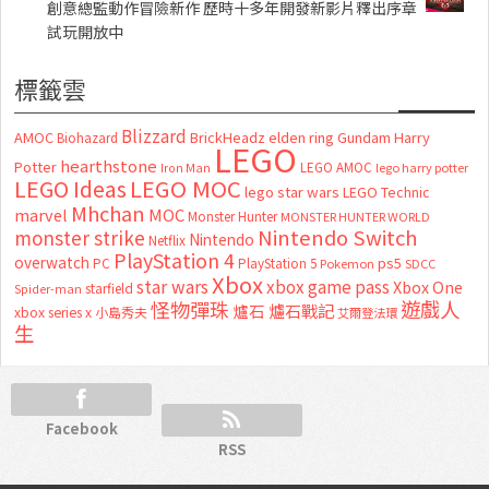
創意總監動作冒險新作 歷時十多年開發新影片釋出序章
試玩開放中
標籤雲
Blizzard
AMOC
BrickHeadz
elden ring
Gundam
Harry
Biohazard
LEGO
hearthstone
Potter
LEGO AMOC
lego harry potter
Iron Man
LEGO MOC
LEGO Ideas
lego star wars
LEGO Technic
Mhchan
marvel
MOC
Monster Hunter
MONSTER HUNTER WORLD
Nintendo Switch
monster strike
Nintendo
Netflix
PlayStation 4
overwatch
ps5
PC
PlayStation 5
Pokemon
SDCC
Xbox
star wars
xbox game pass
Xbox One
starfield
Spider-man
怪物彈珠
遊戲人
爐石
爐石戰記
xbox series x
小島秀夫
艾爾登法環
生
Facebook
RSS