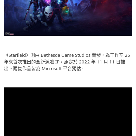
《Starfield》則由 Bethesda Game Studios 開發，為工作室 25
年來首次推出的全新遊戲 IP，原定於 2022 年 11 月 11 日推
出。兩隻作品皆為 Microsoft 平台獨估。