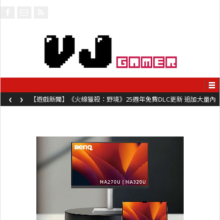
‹
›
【遊戲新聞】《火線獵殺：野境》25週年免費DLC更新 追加大量內
容同時系舊作限時超平價折扣