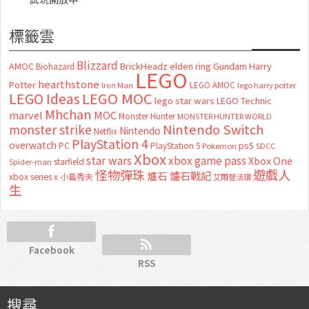
標籤雲
Blizzard
AMOC
BrickHeadz
elden ring
Gundam
Harry
Biohazard
LEGO
hearthstone
Potter
LEGO AMOC
lego harry potter
Iron Man
LEGO MOC
LEGO Ideas
lego star wars
LEGO Technic
Mhchan
marvel
MOC
Monster Hunter
MONSTER HUNTER WORLD
Nintendo Switch
monster strike
Nintendo
Netflix
PlayStation 4
overwatch
ps5
PC
PlayStation 5
Pokemon
SDCC
Xbox
star wars
xbox game pass
Xbox One
starfield
Spider-man
怪物彈珠
遊戲人
爐石
爐石戰記
xbox series x
小島秀夫
艾爾登法環
生
Facebook
RSS
搜尋