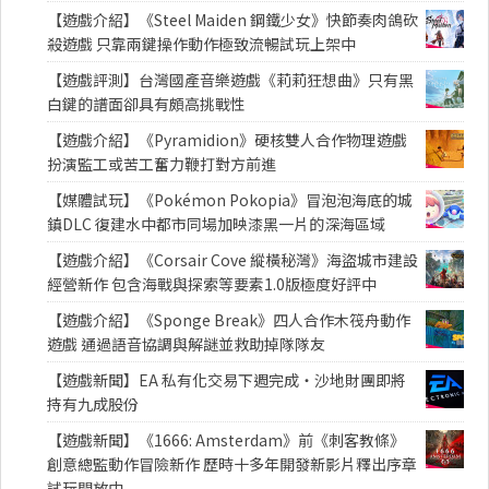
【遊戲介紹】《Steel Maiden 鋼鐵少女》快節奏肉鴿砍
殺遊戲 只靠兩鍵操作動作極致流暢試玩上架中
【遊戲評測】台灣國產音樂遊戲《莉莉狂想曲》只有黑
白鍵的譜面卻具有頗高挑戰性
【遊戲介紹】《Pyramidion》硬核雙人合作物理遊戲
扮演監工或苦工奮力鞭打對方前進
【媒體試玩】《Pokémon Pokopia》冒泡泡海底的城
鎮DLC 復建水中都市同場加映漆黑一片的深海區域
【遊戲介紹】《Corsair Cove 縱橫秘灣》海盜城市建設
經營新作 包含海戰與探索等要素1.0版極度好評中
【遊戲介紹】《Sponge Break》四人合作木筏舟動作
遊戲 通過語音協調與解謎並救助掉隊隊友
【遊戲新聞】EA 私有化交易下週完成・沙地財團即將
持有九成股份
【遊戲新聞】《1666: Amsterdam》前《刺客教條》
創意總監動作冒險新作 歷時十多年開發新影片釋出序章
試玩開放中