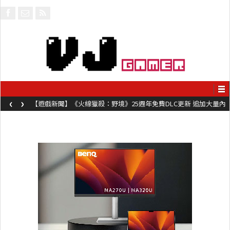
‹
›
【遊戲新聞】《火線獵殺：野境》25週年免費DLC更新 追加大量內
容同時系舊作限時超平價折扣