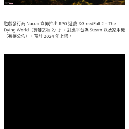
遊戲發行商 Nacon 宣佈推出 RPG 遊戲《GreedFall 2 – The
Dying World（貪婪之秋 2）》，對應平台為 Steam 以及家用機
（有待公佈），預計 2024 年上架。