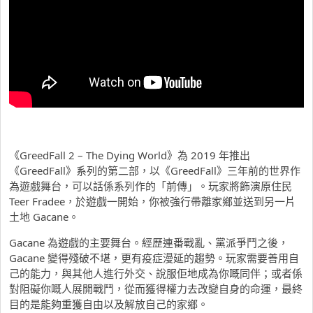
《GreedFall 2 – The Dying World》為 2019 年推出
《GreedFall》系列的第二部，以《GreedFall》三年前的世界作
為遊戲舞台，可以話係系列作的「前傳」。玩家將飾演原住民
Teer Fradee，於遊戲一開始，你被強行帶離家鄉並送到另一片
土地 Gacane。
Gacane 為遊戲的主要舞台。經歷連番戰亂、黨派爭鬥之後，
Gacane 變得殘破不堪，更有疫症漫延的趨勢。玩家需要善用自
己的能力，與其他人進行外交、說服佢地成為你嘅同伴；或者係
對阻礙你嘅人展開戰鬥，從而獲得權力去改變自身的命運，最終
目的是能夠重獲自由以及解放自己的家鄉。