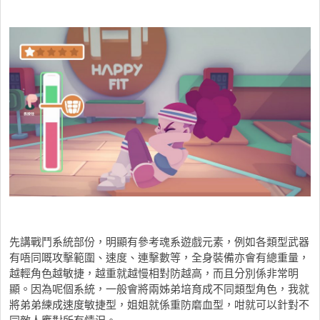
先講戰鬥系統部份，明顯有參考魂系遊戲元素，例如各類型武器
有唔同嘅攻擊範圍、速度、連擊數等，全身裝備亦會有總重量，
越輕角色越敏捷，越重就越慢相對防越高，而且分別係非常明
顯。因為呢個系統，一般會將兩姊弟培育成不同類型角色，我就
將弟弟練成速度敏捷型，姐姐就係重防磨血型，咁就可以針對不
同敵人應對所有情況。