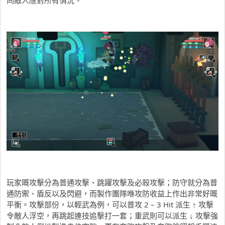
玩家嘅攻擊分為普通攻擊、跳躍攻擊及必殺攻擊；防守就分為普
通防禦、盾反以及閃避，而製作團隊喺攻防收益上作出非常好嘅
平衡。攻擊部份，以輕武為例，可以普攻 2 – 3 Hit 派生 ↑ 攻擊
令敵人浮空，再跳起連技追擊打一套；重武則可以派生 ↓ 攻擊強