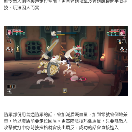
制令敵人倒地製造走位空隙，更有奔跑攻擊及奔跑跳躍起手嘅連
技，玩法因人而異。
防禦部份用普通防禦的話，會扣減盾嘅血量，扣到零就會倒地兼
暈，所以爆盾前要走位回盾。更高階嘅技巧係盾反，只要喺敵人
攻擊就打中你時按擋格就會使出盾反，成功的話會直接進入