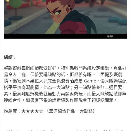
總結：
整款遊戲每個細節都做好好，特別係戰鬥系統設定細緻，真係好
易令人上癮，但係要講缺點的話，佢都係有嘅。上面提及嘅劇
情，編寫劇本果位人兄完全係浪費晒成隻 Game，優秀嘅過場配
搭平平無奇嘅劇情，此為一大缺點；另一缺點係並無二週目要
素，最高難度爆機後就無動力再開返黎玩，而最大嘅缺點就係無
連線合作，如果有下集的話希望製作團隊會正視呢啲問題。
推薦度：★★★★☆ （無連線合作係一大缺點）