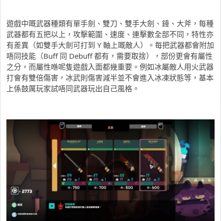
遊戲中嘅武器種類有單手劍、雙刀、雙手大劍、錘、大斧，每種
武器都有五把以上，攻擊範圍、速度、連擊數全部不同，特性亦
有差異（如雙手大劍可打到 Y 軸上嘅敵人）。每把武器都會附加
唔同技能（Buff 同 Debuff 都有，需要取捨），部份更會有屬性
之分，而屬性喺呢隻遊戲入面都幾重要。例如冰屬敵人用火武器
打會有雙倍傷害，冰武則傷害減半並不會進入冰凍狀態等，基本
上係鼓厲玩家試唔同武器玩出自己風格。