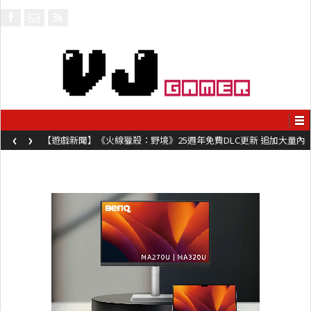
‹
›
【遊戲新聞】《火線獵殺：野境》25週年免費DLC更新 追加大量內
容同時系舊作限時超平價折扣