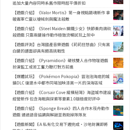
追加大量內容同時系舊作限時超平價折扣
【遊戲介紹】《Valor Mortis》第一身視點類魂新作 拿
破崙軍亡靈以槍械劍與魔法殺敵
【遊戲介紹】《Steel Maiden 鋼鐵少女》快節奏肉鴿砍
殺遊戲 只靠兩鍵操作動作極致流暢試玩上架中
【遊戲評測】台灣國產音樂遊戲《莉莉狂想曲》只有黑
白鍵的譜面卻具有頗高挑戰性
【遊戲介紹】《Pyramidion》硬核雙人合作物理遊戲
扮演監工或苦工奮力鞭打對方前進
【媒體試玩】《Pokémon Pokopia》冒泡泡海底的城
鎮DLC 復建水中都市同場加映漆黑一片的深海區域
【遊戲介紹】《Corsair Cove 縱橫秘灣》海盜城市建設
經營新作 包含海戰與探索等要素1.0版極度好評中
【遊戲介紹】《Sponge Break》四人合作木筏舟動作
遊戲 通過語音協調與解謎並救助掉隊隊友
【遊戲新聞】EA 私有化交易下週完成・沙地財團即將