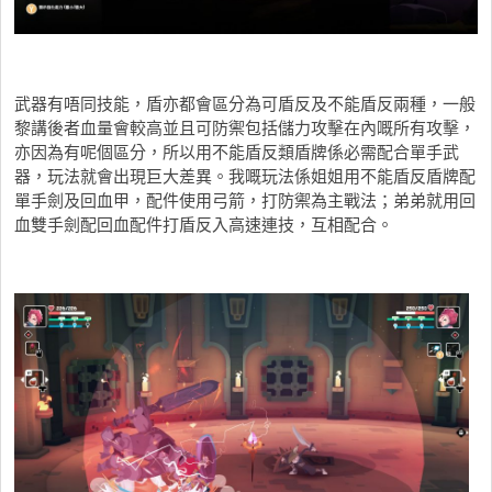
武器有唔同技能，盾亦都會區分為可盾反及不能盾反兩種，一般
黎講後者血量會較高並且可防禦包括儲力攻擊在內嘅所有攻擊，
亦因為有呢個區分，所以用不能盾反類盾牌係必需配合單手武
器，玩法就會出現巨大差異。我嘅玩法係姐姐用不能盾反盾牌配
單手劍及回血甲，配件使用弓箭，打防禦為主戰法；弟弟就用回
血雙手劍配回血配件打盾反入高速連技，互相配合。