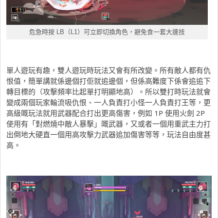
危急時按 LB（L1）可立即切換角色，避免食一套大連技
單人遊玩有趣，雙人遊玩時玩法又會有所改變。所有敵人都有仇
恨值，簡單講就係邊個打佢就追邊個，但係高難度下係會追追下
轉目標的（攻擊頻率比起單打明顯地高）。所以雙打時玩法就會
變成兩個玩家輪流吸仇恨、一人負責打小怪一人負責打王等，更
高級嘅玩法就用武器配合打出更高傷害，例如 1P 使用火劍 2P
使用有「對燃燒中敵人暴擊」嘅武器，又或者一個用重武主力打
出倒地大硬直一個用高攻擊力武器追加傷害等等，玩法自由度甚
高。