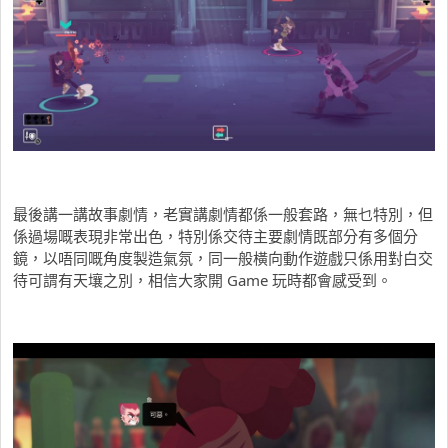
最後講一講故事劇情，老實講劇情都係一般套路，無乜特別，但
係過場嘅表現非常出色，特別係交待主要劇情既部分有多個分
鏡，以唔同嘅角度製造氣氛，同一般橫向動作遊戲只係用對白交
待可謂有天壤之別，相信大家開 Game 玩時都會感受到。