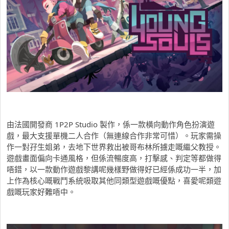
由法國開發商 1P2P Studio 製作，係一款橫向動作角色扮演遊
戲，最大支援單機二人合作（無連線合作非常可惜）。玩家需操
作一對孖生姐弟，去地下世界救出被哥布林所擄走嘅繼父教授。
遊戲畫面偏向卡通風格，但係流暢度高，打擊感、判定等都做得
唔錯，以一款動作遊戲黎講呢幾樣野做得好已經係成功一半，加
上作為核心嘅戰鬥系統吸取其他同類型遊戲嘅優點，喜愛呢類遊
戲嘅玩家好難唔中。