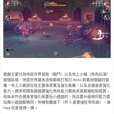
遊戲主要分為地底世界冒險（戰鬥）以及地上小鎮（角色扮演）
兩個區域，地底世界基本流程都係打怪打 Boss 刷素材開箱拎裝
備，地上小鎮部份就主要係買賣及強化裝備，以及去健身室強化
能力。通常呢類型遊戲要強化角色能力都係求其撳幾粒制就算，
但係本作去健身室強化係要玩小遊戲的，而且要升級唔同能力要
玩嘅小遊戲都唔同，仲幾有難度下（拎 5 星要接近零失誤），無
Hea 玩家值得一讚。