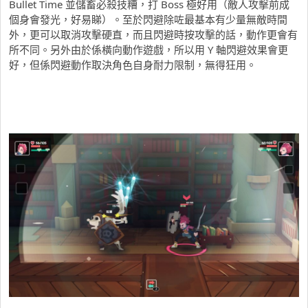
Bullet Time 並儲畜必殺技糟，打 Boss 極好用（敵人攻擊前成
個身會發光，好易睇）。至於閃避除咗最基本有少量無敵時間
外，更可以取消攻擊硬直，而且閃避時按攻擊的話，動作更會有
所不同。另外由於係橫向動作遊戲，所以用 Y 軸閃避效果會更
好，但係閃避動作取決角色自身耐力限制，無得狂用。