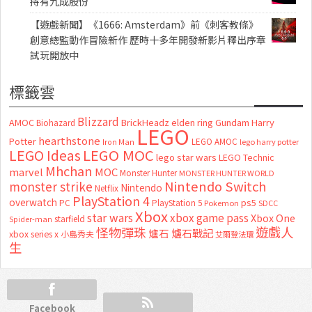
持有九成股份
【遊戲新聞】《1666: Amsterdam》前《刺客教條》
創意總監動作冒險新作 歷時十多年開發新影片釋出序章
試玩開放中
標籤雲
Blizzard
AMOC
BrickHeadz
elden ring
Gundam
Harry
Biohazard
LEGO
hearthstone
Potter
LEGO AMOC
lego harry potter
Iron Man
LEGO MOC
LEGO Ideas
lego star wars
LEGO Technic
Mhchan
marvel
MOC
Monster Hunter
MONSTER HUNTER WORLD
Nintendo Switch
monster strike
Nintendo
Netflix
PlayStation 4
overwatch
ps5
PC
PlayStation 5
Pokemon
SDCC
Xbox
star wars
xbox game pass
Xbox One
starfield
Spider-man
怪物彈珠
遊戲人
爐石
爐石戰記
xbox series x
小島秀夫
艾爾登法環
生
Facebook