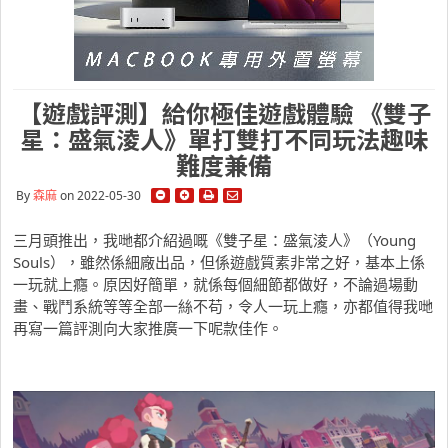
【遊戲評測】給你極佳遊戲體驗 《雙子
星：盛氣淩人》單打雙打不同玩法趣味
難度兼備
By
森麻
on 2022-05-30
三月頭推出，我哋都介紹過嘅《雙子星：盛氣淩人》（Young
Souls），雖然係細廠出品，但係遊戲質素非常之好，基本上係
一玩就上癮。原因好簡單，就係每個細節都做好，不論過場動
畫、戰鬥系統等等全部一絲不苟，令人一玩上癮，亦都值得我哋
再寫一篇評測向大家推廣一下呢款佳作。