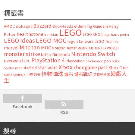
標籤雲
Blizzard
AMOC
BrickHeadz
elden ring
Gundam
Harry
Biohazard
LEGO
hearthstone
Potter
LEGO AMOC
lego harry potter
Iron Man
LEGO MOC
LEGO Ideas
lego star wars
LEGO Technic
Mhchan
marvel
MOC
Monster Hunter
MONSTER HUNTER WORLD
Nintendo Switch
monster strike
Nintendo
Netflix
PlayStation 4
overwatch
ps5
PC
PlayStation 5
Pokemon
SDCC
Xbox
star wars
xbox game pass
Xbox One
starfield
Spider-man
怪物彈珠
遊戲人
爐石
爐石戰記
xbox series x
小島秀夫
艾爾登法環
生
Facebook
RSS
搜尋