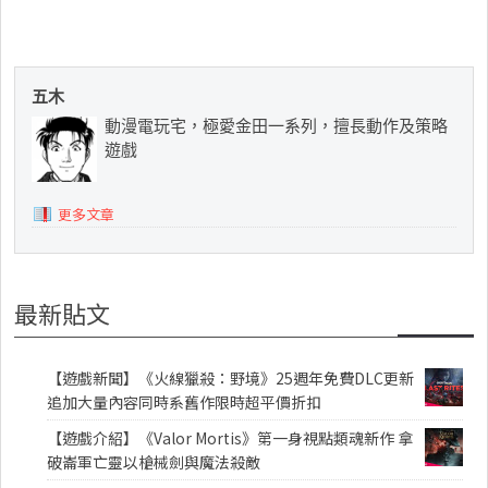
五木
動漫電玩宅，極愛金田一系列，擅長動作及策略
遊戲
更多文章
最新貼文
【遊戲新聞】《火線獵殺：野境》25週年免費DLC更新
追加大量內容同時系舊作限時超平價折扣
【遊戲介紹】《Valor Mortis》第一身視點類魂新作 拿
破崙軍亡靈以槍械劍與魔法殺敵