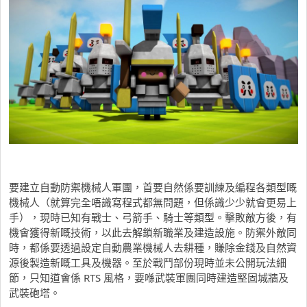
要建立自動防禦機械人軍團，首要自然係要訓練及編程各類型嘅
機械人（就算完全唔識寫程式都無問題，但係識少少就會更易上
手），現時已知有戰士、弓箭手、騎士等類型。擊敗敵方後，有
機會獲得新嘅技術，以此去解鎖新職業及建造設施。防禦外敵同
時，都係要透過設定自動農業機械人去耕種，賺除金錢及自然資
源後製造新嘅工具及機器。至於戰鬥部份現時並未公開玩法細
節，只知道會係 RTS 風格，要喺武裝軍團同時建造堅固城牆及
武裝砲塔。