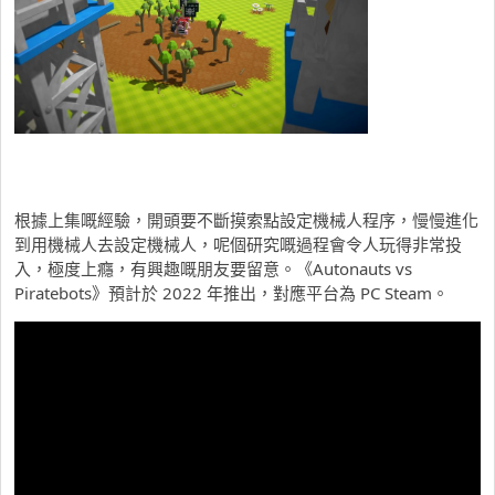
根據上集嘅經驗，開頭要不斷摸索點設定機械人程序，慢慢進化
到用機械人去設定機械人，呢個研究嘅過程會令人玩得非常投
入，極度上癮，有興趣嘅朋友要留意。《Autonauts vs
Piratebots》預計於 2022 年推出，對應平台為 PC Steam。