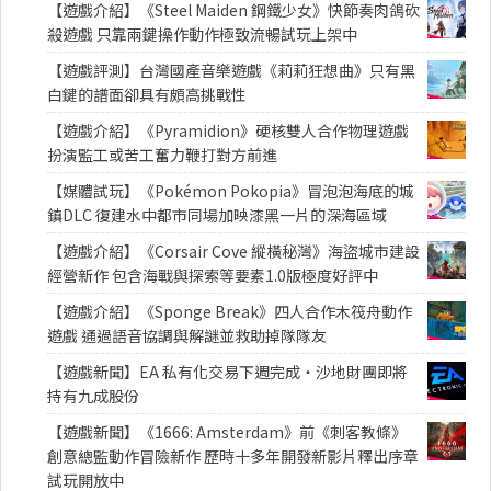
【遊戲介紹】《Steel Maiden 鋼鐵少女》快節奏肉鴿砍
殺遊戲 只靠兩鍵操作動作極致流暢試玩上架中
【遊戲評測】台灣國產音樂遊戲《莉莉狂想曲》只有黑
白鍵的譜面卻具有頗高挑戰性
【遊戲介紹】《Pyramidion》硬核雙人合作物理遊戲
扮演監工或苦工奮力鞭打對方前進
【媒體試玩】《Pokémon Pokopia》冒泡泡海底的城
鎮DLC 復建水中都市同場加映漆黑一片的深海區域
【遊戲介紹】《Corsair Cove 縱橫秘灣》海盜城市建設
經營新作 包含海戰與探索等要素1.0版極度好評中
【遊戲介紹】《Sponge Break》四人合作木筏舟動作
遊戲 通過語音協調與解謎並救助掉隊隊友
【遊戲新聞】EA 私有化交易下週完成・沙地財團即將
持有九成股份
【遊戲新聞】《1666: Amsterdam》前《刺客教條》
創意總監動作冒險新作 歷時十多年開發新影片釋出序章
試玩開放中