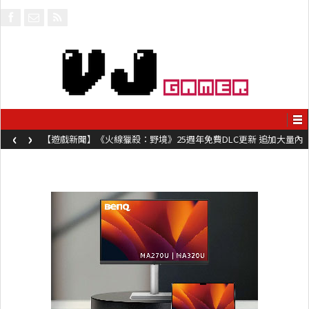
‹
›
【遊戲新聞】《火線獵殺：野境》25週年免費DLC更新 追加大量內
容同時系舊作限時超平價折扣