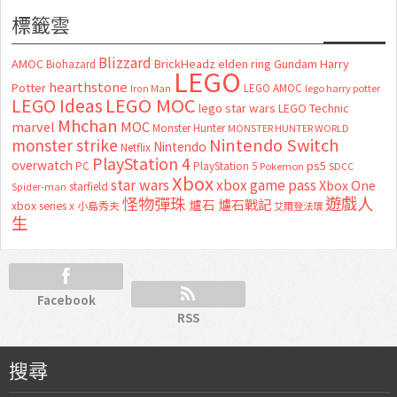
標籤雲
Blizzard
AMOC
BrickHeadz
elden ring
Gundam
Harry
Biohazard
LEGO
hearthstone
Potter
LEGO AMOC
lego harry potter
Iron Man
LEGO MOC
LEGO Ideas
lego star wars
LEGO Technic
Mhchan
marvel
MOC
Monster Hunter
MONSTER HUNTER WORLD
Nintendo Switch
monster strike
Nintendo
Netflix
PlayStation 4
overwatch
ps5
PC
PlayStation 5
Pokemon
SDCC
Xbox
star wars
xbox game pass
Xbox One
starfield
Spider-man
怪物彈珠
遊戲人
爐石
爐石戰記
xbox series x
小島秀夫
艾爾登法環
生
Facebook
RSS
搜尋