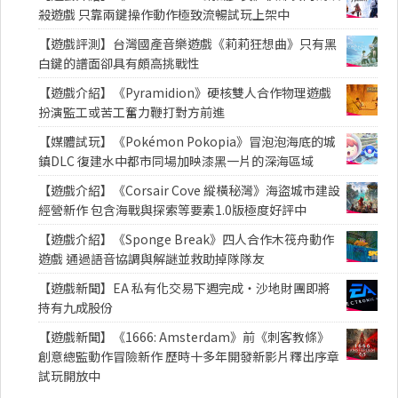
殺遊戲 只靠兩鍵操作動作極致流暢試玩上架中
【遊戲評測】台灣國產音樂遊戲《莉莉狂想曲》只有黑
白鍵的譜面卻具有頗高挑戰性
【遊戲介紹】《Pyramidion》硬核雙人合作物理遊戲
扮演監工或苦工奮力鞭打對方前進
【媒體試玩】《Pokémon Pokopia》冒泡泡海底的城
鎮DLC 復建水中都市同場加映漆黑一片的深海區域
【遊戲介紹】《Corsair Cove 縱橫秘灣》海盜城市建設
經營新作 包含海戰與探索等要素1.0版極度好評中
【遊戲介紹】《Sponge Break》四人合作木筏舟動作
遊戲 通過語音協調與解謎並救助掉隊隊友
【遊戲新聞】EA 私有化交易下週完成・沙地財團即將
持有九成股份
【遊戲新聞】《1666: Amsterdam》前《刺客教條》
創意總監動作冒險新作 歷時十多年開發新影片釋出序章
試玩開放中