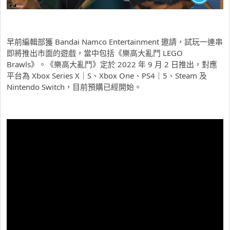
早前編輯部獲 Bandai Namco Entertainment 邀請，試玩一連串
即將推出市面的遊戲，當中包括《樂高大亂鬥 LEGO
Brawls》。《樂高大亂鬥》定於 2022 年 9 月 2 日推出，對應
平台為 Xbox Series X｜S、Xbox One、PS4｜5、Steam 及
Nintendo Switch，目前預購已經開始。