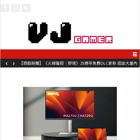
‹
›
【遊戲新聞】《火線獵殺：野境》25週年免費DLC更新 追加大量內
容同時系舊作限時超平價折扣