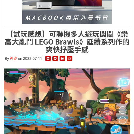
【試玩感想】可聯機多人遊玩闖關《樂
高大亂鬥 LEGO Brawls》延續系列作的
爽快抒壓手感
By
神婆
on 2022-07-11