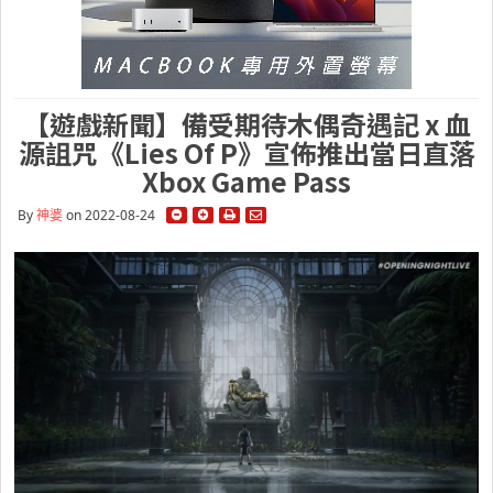
【遊戲新聞】備受期待木偶奇遇記 x 血
源詛咒《Lies Of P》宣佈推出當日直落
Xbox Game Pass
By
神婆
on 2022-08-24