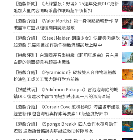
【遊戲新聞】《火線獵殺：野境》25週年免費DLC更新
追加大量內容同時系舊作限時超平價折扣
【遊戲介紹】《Valor Mortis》第一身視點類魂新作 拿
破崙軍亡靈以槍械劍與魔法殺敵
【遊戲介紹】《Steel Maiden 鋼鐵少女》快節奏肉鴿砍
殺遊戲 只靠兩鍵操作動作極致流暢試玩上架中
【遊戲評測】台灣國產音樂遊戲《莉莉狂想曲》只有黑
白鍵的譜面卻具有頗高挑戰性
【遊戲介紹】《Pyramidion》硬核雙人合作物理遊戲
扮演監工或苦工奮力鞭打對方前進
【媒體試玩】《Pokémon Pokopia》冒泡泡海底的城
鎮DLC 復建水中都市同場加映漆黑一片的深海區域
【遊戲介紹】《Corsair Cove 縱橫秘灣》海盜城市建設
經營新作 包含海戰與探索等要素1.0版極度好評中
【遊戲介紹】《Sponge Break》四人合作木筏舟動作
遊戲 通過語音協調與解謎並救助掉隊隊友