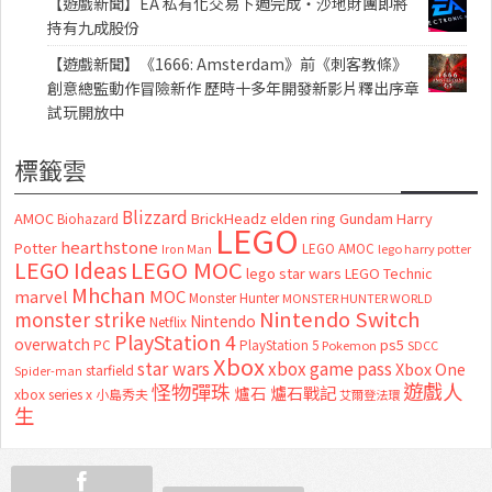
【遊戲新聞】EA 私有化交易下週完成・沙地財團即將
持有九成股份
【遊戲新聞】《1666: Amsterdam》前《刺客教條》
創意總監動作冒險新作 歷時十多年開發新影片釋出序章
試玩開放中
標籤雲
Blizzard
AMOC
BrickHeadz
elden ring
Gundam
Harry
Biohazard
LEGO
hearthstone
Potter
LEGO AMOC
lego harry potter
Iron Man
LEGO MOC
LEGO Ideas
lego star wars
LEGO Technic
Mhchan
marvel
MOC
Monster Hunter
MONSTER HUNTER WORLD
Nintendo Switch
monster strike
Nintendo
Netflix
PlayStation 4
overwatch
ps5
PC
PlayStation 5
Pokemon
SDCC
Xbox
star wars
xbox game pass
Xbox One
starfield
Spider-man
怪物彈珠
遊戲人
爐石
爐石戰記
xbox series x
小島秀夫
艾爾登法環
生