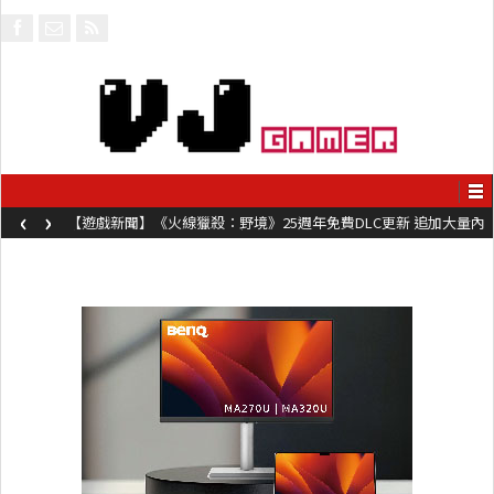
‹
›
【遊戲新聞】《火線獵殺：野境》25週年免費DLC更新 追加大量內
容同時系舊作限時超平價折扣