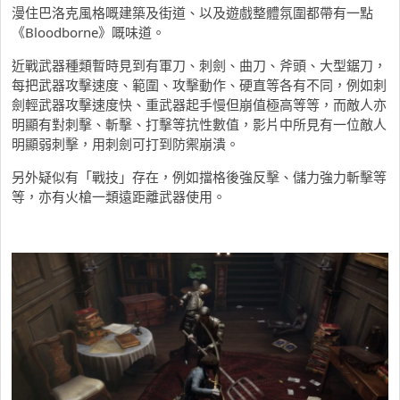
漫住巴洛克風格嘅建築及街道、以及遊戲整體氛圍都帶有一點
《Bloodborne》嘅味道。
近戰武器種類暫時見到有軍刀、刺劍、曲刀、斧頭、大型鋸刀，
每把武器攻擊速度、範圍、攻擊動作、硬直等各有不同，例如刺
劍輕武器攻擊速度快、重武器起手慢但崩值極高等等，而敵人亦
明顯有對刺擊、斬擊、打擊等抗性數值，影片中所見有一位敵人
明顯弱刺擊，用刺劍可打到防禦崩潰。
另外疑似有「戰技」存在，例如擋格後強反擊、儲力強力斬擊等
等，亦有火槍一類遠距離武器使用。