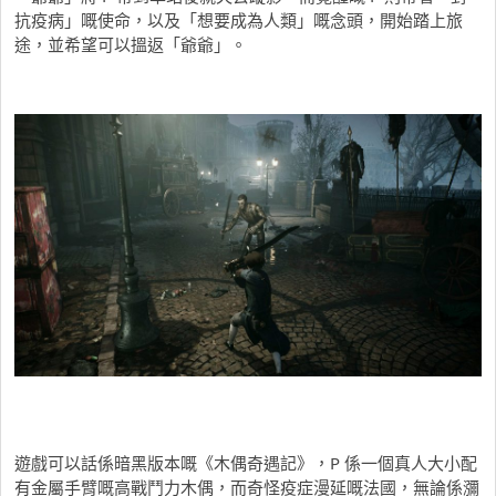
抗疫病」嘅使命，以及「想要成為人類」嘅念頭，開始踏上旅
途，並希望可以搵返「爺爺」。
遊戲可以話係暗黑版本嘅《木偶奇遇記》，P 係一個真人大小配
有金屬手臂嘅高戰鬥力木偶，而奇怪疫症漫延嘅法國，無論係瀰