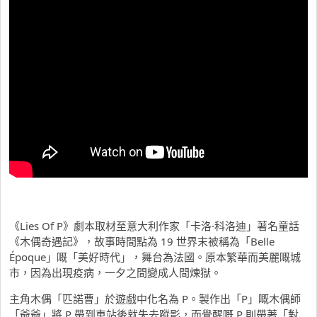
《Lies Of P》劇本取材至意大利作家「卡洛·科洛迪」著名童話
《木偶奇遇記》，故事時間點為 19 世界末被稱為「Belle
Époque」嘅「美好時代」，舞台為法國。原本繁華而美麗嘅城
市，因為出現疫病，一夕之間變成人間煉獄。
主角木偶「匹諾曹」於遊戲中化名為 P。製作出「P」嘅木偶師
「爺爺」將 P 帶到車站後就失去蹤影，而覺醒嘅 P 則帶著「對