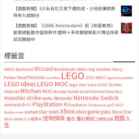
【遊戲新聞】EA 私有化交易下週完成・沙地財團即將
持有九成股份
【遊戲新聞】《1666: Amsterdam》前《刺客教條》
創意總監動作冒險新作 歷時十多年開發新影片釋出序章
試玩開放中
標籤雲
Blizzard
AMOC
BrickHeadz
elden ring
Gundam
Harry
Biohazard
LEGO
hearthstone
Potter
LEGO AMOC
lego harry potter
Iron Man
LEGO MOC
LEGO Ideas
lego star wars
LEGO Technic
Mhchan
marvel
MOC
Monster Hunter
MONSTER HUNTER WORLD
Nintendo Switch
monster strike
Nintendo
Netflix
PlayStation 4
overwatch
ps5
PC
PlayStation 5
Pokemon
SDCC
Xbox
star wars
xbox game pass
Xbox One
starfield
Spider-man
怪物彈珠
遊戲人
爐石
爐石戰記
xbox series x
小島秀夫
艾爾登法環
生