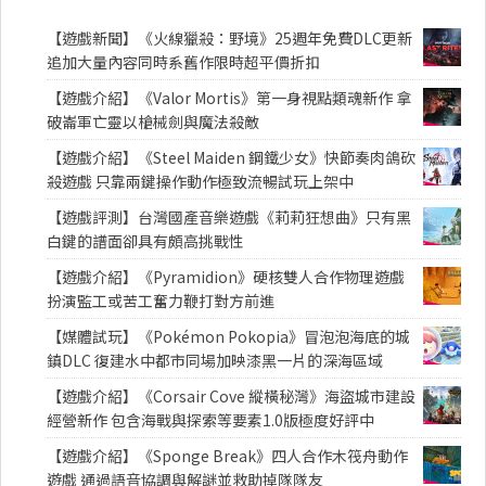
【遊戲新聞】《火線獵殺：野境》25週年免費DLC更新
追加大量內容同時系舊作限時超平價折扣
【遊戲介紹】《Valor Mortis》第一身視點類魂新作 拿
破崙軍亡靈以槍械劍與魔法殺敵
【遊戲介紹】《Steel Maiden 鋼鐵少女》快節奏肉鴿砍
殺遊戲 只靠兩鍵操作動作極致流暢試玩上架中
【遊戲評測】台灣國產音樂遊戲《莉莉狂想曲》只有黑
白鍵的譜面卻具有頗高挑戰性
【遊戲介紹】《Pyramidion》硬核雙人合作物理遊戲
扮演監工或苦工奮力鞭打對方前進
【媒體試玩】《Pokémon Pokopia》冒泡泡海底的城
鎮DLC 復建水中都市同場加映漆黑一片的深海區域
【遊戲介紹】《Corsair Cove 縱橫秘灣》海盜城市建設
經營新作 包含海戰與探索等要素1.0版極度好評中
【遊戲介紹】《Sponge Break》四人合作木筏舟動作
遊戲 通過語音協調與解謎並救助掉隊隊友