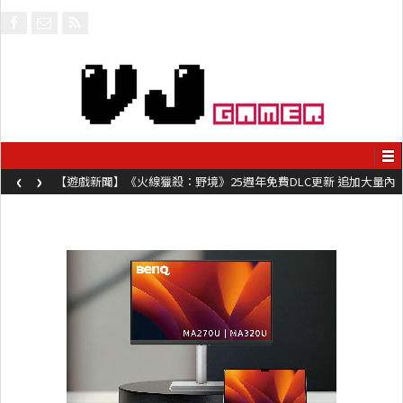
‹
›
【遊戲新聞】《火線獵殺：野境》25週年免費DLC更新 追加大量內
容同時系舊作限時超平價折扣