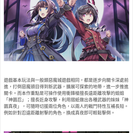
遊戲基本玩法與一般類惡魔城遊戲相同，都是逐步向關卡深處前
進，打倒惡魔頭目得到新武器，擴展可探索的地帶，進一步推進
關卡。而本作重點是可操作使用衝鋒槍擅長遠距離攻擊的姐姐
「神園忍」；擅長近身攻擊，利用摺紙做出各種武器的妹妹「神
園真夜」，可隨時切援兩位角色，以兩人的戰鬥特性互補長短。
例如針對忍遠距離射擊的角色，換成真夜即可輕鬆擊倒。