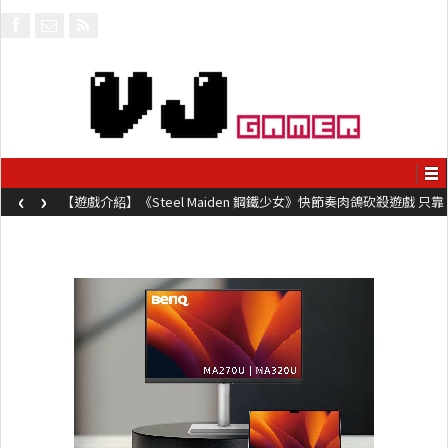
‹
›
【遊戲介紹】《Steel Maiden 鋼鐵少女》快節奏肉鴿砍殺遊戲 只靠
兩鍵操作動作極致流暢試玩上架中