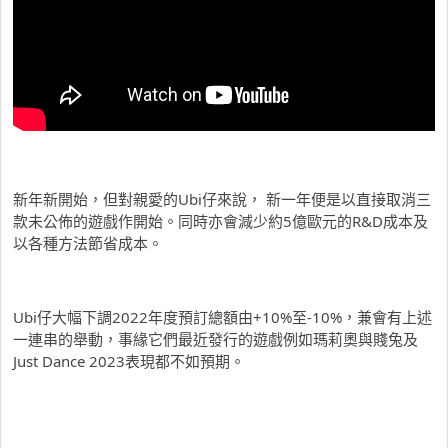
新年新開始，但對親愛的Ubi仔來說， 新一年便是以直接取消三
款未公佈的遊戲作開始。同時亦會減少約5億歐元的R&D成本及
以各種方法節省成本。
Ubi仔大幅下調2022年度預訂總額由+10%至-10%，兼會有上述
一連串的舉動，事緣它們最近發行的遊戲例如瑪莉奧與賤兔及
Just Dance 2023表現都不如預期。