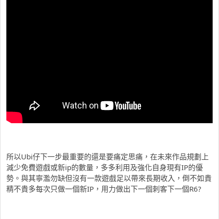
所以Ubi仔下一步最重要的還是要痛定思痛，在未來作品規劃上
減少免費遊戲或新ip的數量，多多利用及強化自身現有IP的優
勢。與其寧濫勿缺但沒有一款遊戲足以帶來長期收入，倒不如貴
精不貴多每次只做一個新IP，用力做出下一個刺客下一個R6?