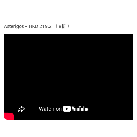
Asterigos – HKD 219.2 （ 8折 ）