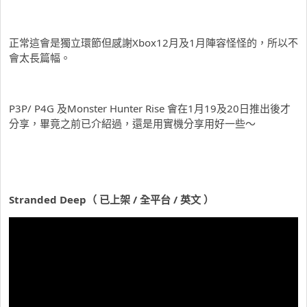
正常這會是獨立環節但感謝Xbox12月及1月陣容怪怪的，所以不
會太長篇幅。
P3P/ P4G 及Monster Hunter Rise 會在1月19及20日推出後才
分享，畢竟之前已介紹過，還是用實機分享用好一些～
Stranded Deep（ 已上架 / 全平台 / 英文 ）