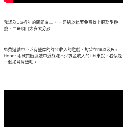
我認為Ubi近年的問題有二， 一是過於執著免費線上服務型遊
戲，二是項目太多太分散。
免費遊戲中不乏有豐厚的課金收入的遊戲，對曾在R6以及For
Honor 兩款買斷遊戲中還能賺不少課金收入的Ubi來說，看似是
一個如意算盤吧。