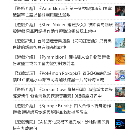
【遊戲介紹】《Valor Mortis》第一身視點類魂新作 拿
破崙軍亡靈以槍械劍與魔法殺敵
【遊戲介紹】《Steel Maiden 鋼鐵少女》快節奏肉鴿砍
殺遊戲 只靠兩鍵操作動作極致流暢試玩上架中
【遊戲評測】台灣國產音樂遊戲《莉莉狂想曲》只有黑
白鍵的譜面卻具有頗高挑戰性
【遊戲介紹】《Pyramidion》硬核雙人合作物理遊戲
扮演監工或苦工奮力鞭打對方前進
【媒體試玩】《Pokémon Pokopia》冒泡泡海底的城
鎮DLC 復建水中都市同場加映漆黑一片的深海區域
【遊戲介紹】《Corsair Cove 縱橫秘灣》海盜城市建設
經營新作 包含海戰與探索等要素1.0版極度好評中
【遊戲介紹】《Sponge Break》四人合作木筏舟動作
遊戲 通過語音協調與解謎並救助掉隊隊友
【遊戲新聞】EA 私有化交易下週完成・沙地財團即將
持有九成股份