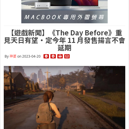
【遊戲新聞】《The Day Before》重
見天日有望・定今年 11 月發售揚言不會
延期
By
神婆
on 2023-04-20