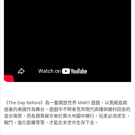
《The Day Before》為一隻開放世界 MMO 遊戲，以喪屍疫病
過後的美國作為舞台，遊戲中不時會見到現代高樓與鄉村田舍的
混合場景，而各類喪屍亦會於廣大地圖中橫行。玩家必須求生，
戰鬥，強化裝備等等，才能在末世中生存下去。