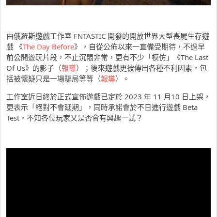
由俄羅斯遊戲工作室 FNTASTIC 開發的開放世界大型喪屍生存遊
戲 《
The Day Before
》，自從公佈以來一直備受期待，不過早
前公開遊玩片段，不止沉悶非常，更有不少「模仿」《The Last
Of Us》的影子（
報導
）；後來遊戲更被傳出各種不利因素，包
括被懷疑只是一場騙局等等（
報導
）。
工作室近日終於正式宣佈遊戲已定於 2023 年 11 月10 日上架，
更表示「絕對不會延期」，同時承諾會於不日進行遊戲 Beta
Test，不知各位玩家又是否會有興趣一試？