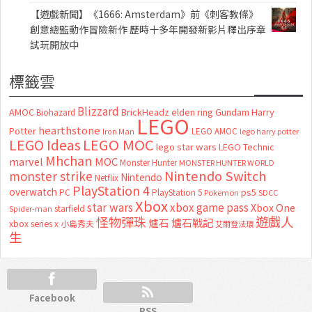
【遊戲新聞】《1666: Amsterdam》前《刺客教條》
創意總監動作冒險新作 歷時十多年開發新影片釋出序章
試玩開放中
標籤雲
Blizzard
AMOC
BrickHeadz
elden ring
Gundam
Harry
Biohazard
LEGO
hearthstone
Potter
LEGO AMOC
lego harry potter
Iron Man
LEGO MOC
LEGO Ideas
lego star wars
LEGO Technic
Mhchan
marvel
MOC
Monster Hunter
MONSTER HUNTER WORLD
Nintendo Switch
monster strike
Nintendo
Netflix
PlayStation 4
overwatch
ps5
PC
PlayStation 5
Pokemon
SDCC
Xbox
star wars
xbox game pass
Xbox One
starfield
Spider-man
怪物彈珠
遊戲人
爐石
爐石戰記
xbox series x
小島秀夫
艾爾登法環
生
Facebook
RSS