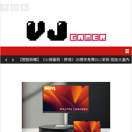
‹
›
【遊戲新聞】《火線獵殺：野境》25週年免費DLC更新 追加大量內
容同時系舊作限時超平價折扣