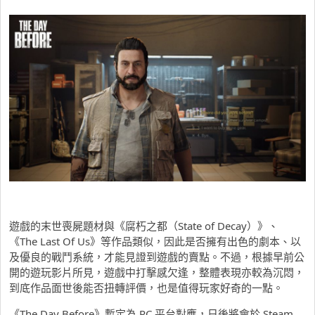
遊戲的末世喪屍題材與《腐朽之都（State of Decay）》、
《The Last Of Us》等作品類似，因此是否擁有出色的劇本、以
及優良的戰鬥系統，才能見證到遊戲的賣點。不過，根據早前公
開的遊玩影片所見，遊戲中打擊感欠逢，整體表現亦較為沉悶，
到底作品面世後能否扭轉評價，也是值得玩家好奇的一點。
《The Day Before》暫定為 PC 平台對應，日後將會於 Steam