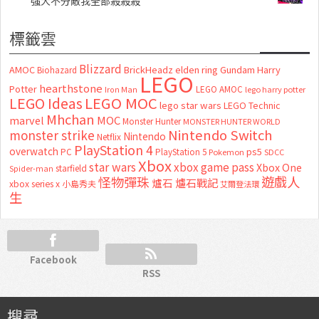
強大不分敵我全部殺殺殺
標籤雲
Blizzard
AMOC
BrickHeadz
elden ring
Gundam
Harry
Biohazard
LEGO
hearthstone
Potter
LEGO AMOC
lego harry potter
Iron Man
LEGO MOC
LEGO Ideas
lego star wars
LEGO Technic
Mhchan
marvel
MOC
Monster Hunter
MONSTER HUNTER WORLD
Nintendo Switch
monster strike
Nintendo
Netflix
PlayStation 4
overwatch
ps5
PC
PlayStation 5
Pokemon
SDCC
Xbox
star wars
xbox game pass
Xbox One
starfield
Spider-man
怪物彈珠
遊戲人
爐石
爐石戰記
xbox series x
小島秀夫
艾爾登法環
生
Facebook
RSS
搜尋