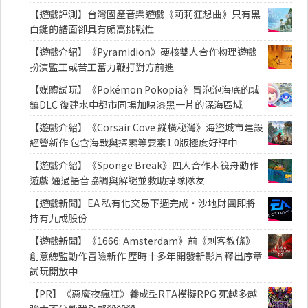
【遊戲評測】台灣國產音樂遊戲《莉莉狂想曲》只有黑
白鍵的譜面卻具有頗高挑戰性
【遊戲介紹】《Pyramidion》硬核雙人合作物理遊戲
扮演監工或苦工奮力鞭打對方前進
【媒體試玩】《Pokémon Pokopia》冒泡泡海底的城
鎮DLC 復建水中都市同場加映漆黑一片的深海區域
【遊戲介紹】《Corsair Cove 縱橫秘灣》海盜城市建設
經營新作 包含海戰與探索等要素1.0版極度好評中
【遊戲介紹】《Sponge Break》四人合作木筏舟動作
遊戲 通過語音協調與解謎並救助掉隊隊友
【遊戲新聞】EA 私有化交易下週完成・沙地財團即將
持有九成股份
【遊戲新聞】《1666: Amsterdam》前《刺客教條》
創意總監動作冒險新作 歷時十多年開發新影片釋出序章
試玩開放中
【PR】《惡魔夜瘋狂》養成型RTA模擬RPG 死越多越