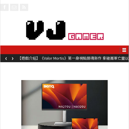
‹
›
【遊戲介紹】《Valor Mortis》第一身視點類魂新作 拿破崙軍亡靈以
槍械劍與魔法殺敵