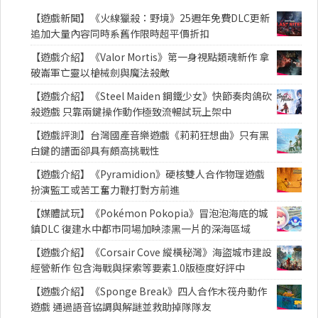
【遊戲新聞】《火線獵殺：野境》25週年免費DLC更新
追加大量內容同時系舊作限時超平價折扣
【遊戲介紹】《Valor Mortis》第一身視點類魂新作 拿
破崙軍亡靈以槍械劍與魔法殺敵
【遊戲介紹】《Steel Maiden 鋼鐵少女》快節奏肉鴿砍
殺遊戲 只靠兩鍵操作動作極致流暢試玩上架中
【遊戲評測】台灣國產音樂遊戲《莉莉狂想曲》只有黑
白鍵的譜面卻具有頗高挑戰性
【遊戲介紹】《Pyramidion》硬核雙人合作物理遊戲
扮演監工或苦工奮力鞭打對方前進
【媒體試玩】《Pokémon Pokopia》冒泡泡海底的城
鎮DLC 復建水中都市同場加映漆黑一片的深海區域
【遊戲介紹】《Corsair Cove 縱橫秘灣》海盜城市建設
經營新作 包含海戰與探索等要素1.0版極度好評中
【遊戲介紹】《Sponge Break》四人合作木筏舟動作
遊戲 通過語音協調與解謎並救助掉隊隊友