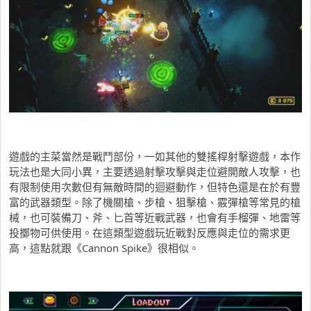
遊戲的主菜當然是戰鬥部份，一如其他的雙搖桿射擊遊戲，本作
玩法也是大同小異，主要透過射擊攻擊與走位避開敵人攻擊，也
有限制使用次數但有無敵時間的迴避動作，但特色還是在於有豐
富的武器類型。除了機關槍、步槍、狙擊槍、霰彈槍等常見的槍
械，也可裝備刀、斧、匕首等近戰武器，也會有手榴彈、地雷等
投擲物可供使用。在這類型遊戲玩近戰對反應與走位的需求更
高，這點就跟《Cannon Spike》很相似。