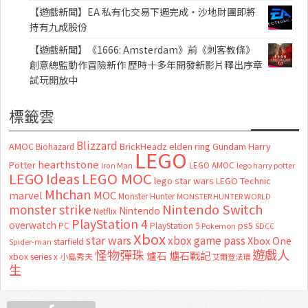
【遊戲新聞】EA 私有化交易下週完成・沙地財團即將
持有九成股份
【遊戲新聞】《1666: Amsterdam》前《刺客教條》
創意總監動作冒險新作 歷時十多年開發新影片釋出序章
試玩開放中
標籤雲
Blizzard
AMOC
BrickHeadz
elden ring
Gundam
Harry
Biohazard
LEGO
hearthstone
Potter
LEGO AMOC
lego harry potter
Iron Man
LEGO MOC
LEGO Ideas
lego star wars
LEGO Technic
Mhchan
marvel
MOC
Monster Hunter
MONSTER HUNTER WORLD
Nintendo Switch
monster strike
Nintendo
Netflix
PlayStation 4
overwatch
ps5
PC
PlayStation 5
Pokemon
SDCC
Xbox
star wars
xbox game pass
Xbox One
starfield
Spider-man
怪物彈珠
遊戲人
爐石
爐石戰記
xbox series x
小島秀夫
艾爾登法環
生