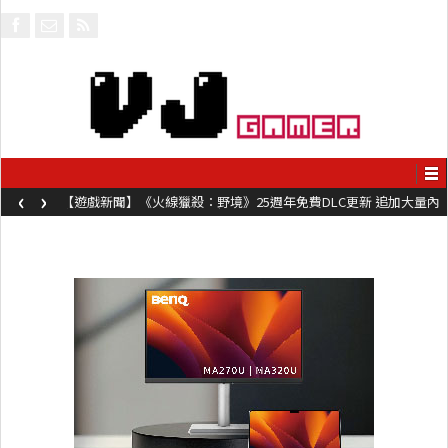
‹
›
【遊戲新聞】《火線獵殺：野境》25週年免費DLC更新 追加大量內
容同時系舊作限時超平價折扣