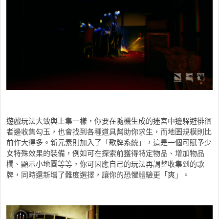
遊戲玩法大致與上集一樣，你要在隨機生成的迷宮中邊躲避徘徊
者邊收集勾玉，也會找到各種道具幫助你求生，而地圖規模則比
前作大得多。新元素則加入了「歌牌系統」，這是一個可賦予少
女特殊效果的裝備，例如可在探索前獲得特定物品、增加物品
欄、顯示小地圖等等，你可因應自己的玩法再調整收集到的歌
牌，同時還新增了難度選擇，讓你的恐懼體驗更「爽」。