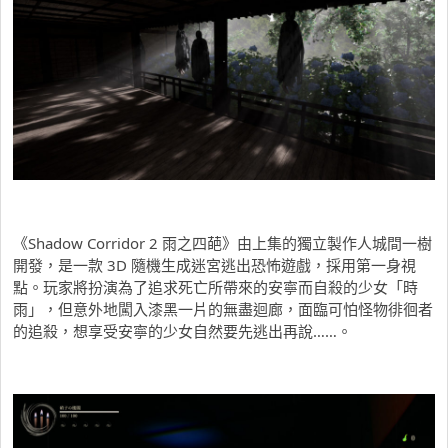
《Shadow Corridor 2 雨之四葩》由上集的獨立製作人城間一樹
開發，是一款 3D 隨機生成迷宮逃出恐怖遊戲，採用第一身視
點。玩家將扮演為了追求死亡所帶來的安寧而自殺的少女「時
雨」，但意外地闖入漆黑一片的無盡迴廊，面臨可怕怪物徘徊者
的追殺，想享受安寧的少女自然要先逃出再說……。