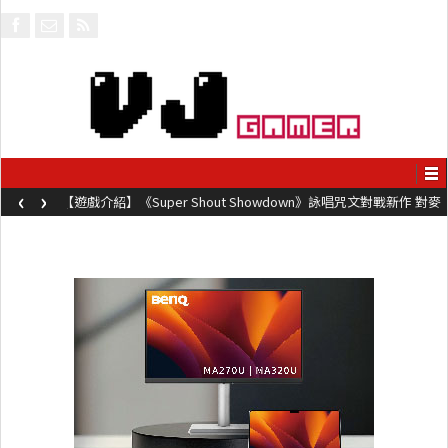
‹
›
【遊戲介紹】《Super Shout Showdown》詠唱咒文對戰新作 對麥
克風唸咒可自訂咒文越長越強