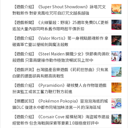
【遊戲介紹】《Super Shout Showdown》詠唱咒文
對戰新作 對麥克風唸咒可自訂咒文越長越強
【遊戲新聞】《火線獵殺：野境》25週年免費DLC更新
追加大量內容同時系舊作限時超平價折扣
【遊戲介紹】《Valor Mortis》第一身視點類魂新作 拿
破崙軍亡靈以槍械劍與魔法殺敵
【遊戲介紹】《Steel Maiden 鋼鐵少女》快節奏肉鴿砍
殺遊戲 只靠兩鍵操作動作極致流暢試玩上架中
【遊戲評測】台灣國產音樂遊戲《莉莉狂想曲》只有黑
白鍵的譜面卻具有頗高挑戰性
【遊戲介紹】《Pyramidion》硬核雙人合作物理遊戲
扮演監工或苦工奮力鞭打對方前進
【媒體試玩】《Pokémon Pokopia》冒泡泡海底的城
鎮DLC 復建水中都市同場加映漆黑一片的深海區域
【遊戲介紹】《Corsair Cove 縱橫秘灣》海盜城市建設
經營新作 包含海戰與探索等要素1.0版極度好評中