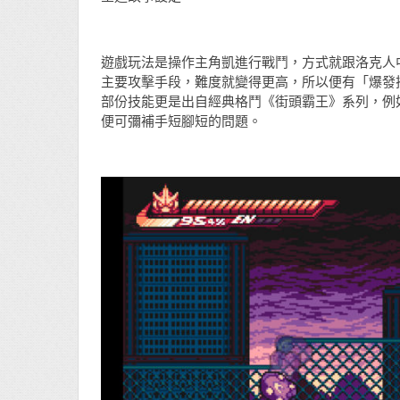
遊戲玩法是操作主角凱進行戰鬥，方式就跟洛克人中
主要攻擊手段，難度就變得更高，所以便有「爆發
部份技能更是出自經典格鬥《街頭霸王》系列，例
便可彌補手短腳短的問題。