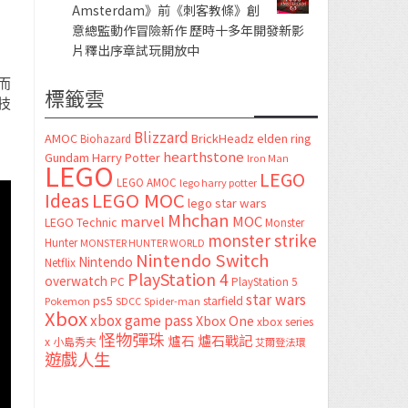
Amsterdam》前《刺客教條》創
意總監動作冒險新作 歷時十多年開發新影
片釋出序章試玩開放中
而
標籤雲
技
Blizzard
AMOC
BrickHeadz
elden ring
Biohazard
hearthstone
Gundam
Harry Potter
Iron Man
LEGO
LEGO
LEGO AMOC
lego harry potter
LEGO MOC
Ideas
lego star wars
Mhchan
marvel
MOC
LEGO Technic
Monster
monster strike
Hunter
MONSTER HUNTER WORLD
Nintendo Switch
Nintendo
Netflix
PlayStation 4
overwatch
PC
PlayStation 5
star wars
ps5
starfield
Pokemon
SDCC
Spider-man
Xbox
xbox game pass
Xbox One
xbox series
怪物彈珠
爐石
爐石戰記
x
小島秀夫
艾爾登法環
遊戲人生