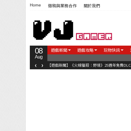
Home
徵稿與業務合作
關於我們
08
遊戲新聞
遊戲攻略
玩物快訊
Aug
‹
›
【遊戲新聞】《火線獵殺：野境》25週年免費DL