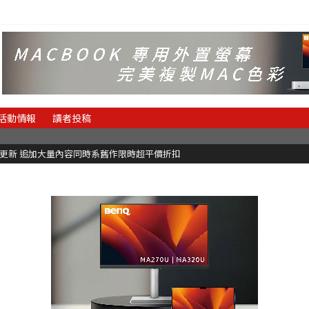
活動情報
讀者投稿
C更新 追加大量內容同時系舊作限時超平價折扣