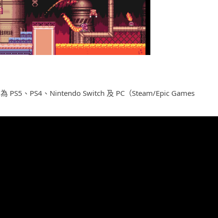
PS5、PS4、Nintendo Switch 及 PC（Steam/Epic Games