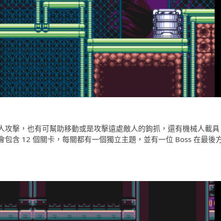
人攻擊，也有可幫助移動或是攻擊遠處敵人的鉤抓，還有機械人載具
含 12 個關卡，每關都有一個獨立主題，並有一位 Boss 在最後