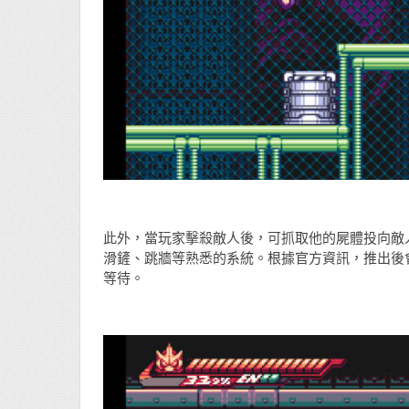
此外，當玩家擊殺敵人後，可抓取他的屍體投向敵
滑鏟、跳牆等熟悉的系統。根據官方資訊，推出後會包
等待。