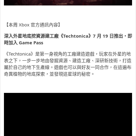
【本周 Xbox 官方通訊內容】
深入外星地底挖資源建工廠《Techtonica
》7
月 19
日推出・
即
時加入 Game Pass
《Techtonica》是第一身視角的工廠建造遊戲，玩家在外星的地
表之下，一步一步地由發掘資源、建造工廠、深研新技術，打造
屬於自己的地下生產線。遊戲也可以與好友一同合作，在這遍布
奇異植物的地底探索，並發現這星球的秘密。