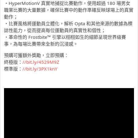
・HyperMotionV 真實地捕捉比賽動作，使用超過 180 場男女
職業比賽的大量數據，確保比賽中的動作準確反映球場上的真實
動作；
・比賽風格將運動員立體化，解析 Opta 和其他來源的數據為標
誌性能力，從而提高每位運動員的真實性和個性；
・革命性的 Frostbite™ 引擎以栩栩如生的細節呈現世界級賽
事，為每場比賽帶來全新的沉浸感。
預購可獲額外獎勵，立即預購：
終極版：
//bit.ly/4529M9Z
標準版：
//bit.ly/3PX1knY