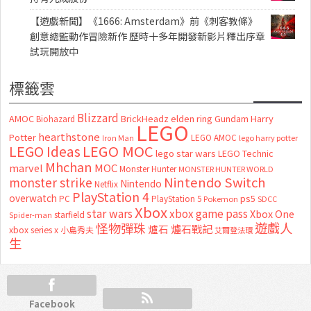
【遊戲新聞】《1666: Amsterdam》前《刺客教條》
創意總監動作冒險新作 歷時十多年開發新影片釋出序章
試玩開放中
標籤雲
Blizzard
AMOC
BrickHeadz
elden ring
Gundam
Harry
Biohazard
LEGO
hearthstone
Potter
LEGO AMOC
lego harry potter
Iron Man
LEGO MOC
LEGO Ideas
lego star wars
LEGO Technic
Mhchan
marvel
MOC
Monster Hunter
MONSTER HUNTER WORLD
Nintendo Switch
monster strike
Nintendo
Netflix
PlayStation 4
overwatch
ps5
PC
PlayStation 5
Pokemon
SDCC
Xbox
star wars
xbox game pass
Xbox One
starfield
Spider-man
怪物彈珠
遊戲人
爐石
爐石戰記
xbox series x
小島秀夫
艾爾登法環
生
Facebook