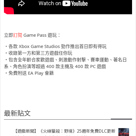
立即
訂閱
Game Pass 遊玩：
・各款 Xbox Game Studios 勁作推出首日即有得玩
・收錄第一方和第三方遊戲任你玩
・包含全年齡合家歡遊戲、刺激動作射擊、賽車運動、著名日
系、角色扮演等超過 400 款主機及 400 款 PC 遊戲
・免費附送 EA Play 會籍
最新貼文
【遊戲新聞】《火線獵殺：野境》25週年免費DLC更新