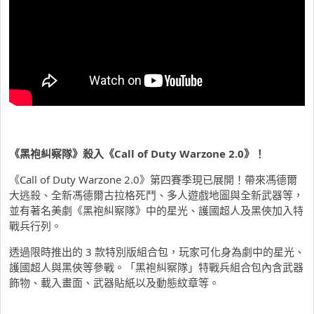
《黑袍糾察隊》殺入《Call of Duty Warzone 2.0
》！
《Call of Duty Warzone 2.0》第四賽季現已展開！帶來馮德爾
大逃殺、全新馮德爾古拉格死鬥、多人遊戲地圖與全新武器等，
並有著名美劇《黑袍糾察隊》中的星光、護國超人及黑俠加入特
戰兵行列。
透過限時推出的 3 款特別版組合包，玩家可化身為劇中的星光、
護國超人與黑俠等參戰。「黑袍糾察隊」特戰兵組合包內含武器
飾物、載入畫面、武器貼紙以及動態紋章等。