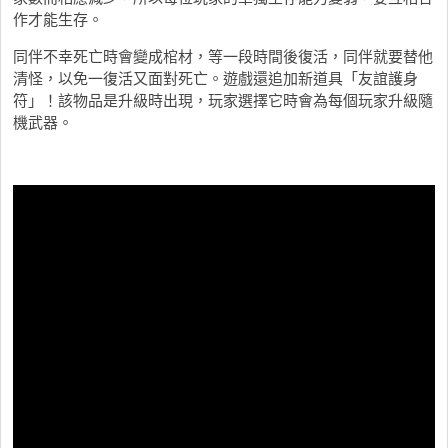
作才能生存。
同伴不幸死亡時會變成棺材，等一段時間後復活，同伴就要替他
清怪，以免一復活又面對死亡。遊戲還追加新道具「友誼護身
符」！該物品是升級時出現，玩家選擇它時會為每個玩家升級隨
機武器。