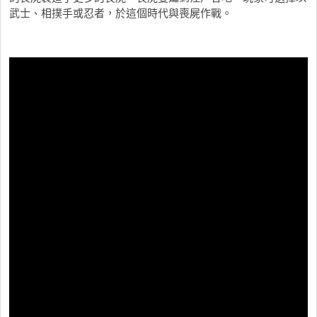
武士、相撲手或忍者，於這個時代與喪屍作戰。