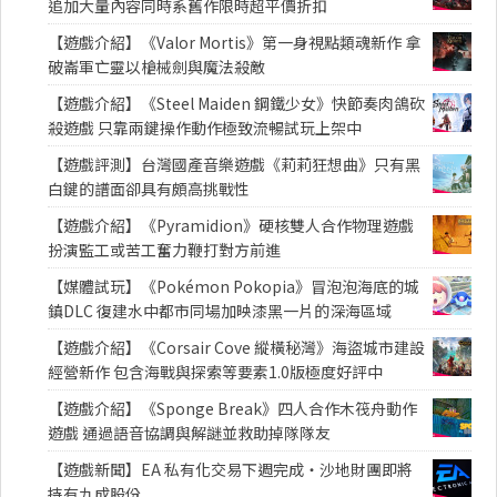
追加大量內容同時系舊作限時超平價折扣
【遊戲介紹】《Valor Mortis》第一身視點類魂新作 拿
破崙軍亡靈以槍械劍與魔法殺敵
【遊戲介紹】《Steel Maiden 鋼鐵少女》快節奏肉鴿砍
殺遊戲 只靠兩鍵操作動作極致流暢試玩上架中
【遊戲評測】台灣國產音樂遊戲《莉莉狂想曲》只有黑
白鍵的譜面卻具有頗高挑戰性
【遊戲介紹】《Pyramidion》硬核雙人合作物理遊戲
扮演監工或苦工奮力鞭打對方前進
【媒體試玩】《Pokémon Pokopia》冒泡泡海底的城
鎮DLC 復建水中都市同場加映漆黑一片的深海區域
【遊戲介紹】《Corsair Cove 縱橫秘灣》海盜城市建設
經營新作 包含海戰與探索等要素1.0版極度好評中
【遊戲介紹】《Sponge Break》四人合作木筏舟動作
遊戲 通過語音協調與解謎並救助掉隊隊友
【遊戲新聞】EA 私有化交易下週完成・沙地財團即將
持有九成股份