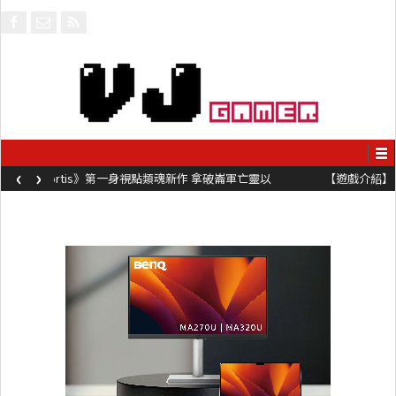
‹
›
【遊戲介紹】《Steel Maiden 鋼鐵少女》快節奏肉鴿砍殺遊戲 只靠
兩鍵操作動作極致流暢試玩上架中