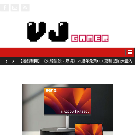
‹
›
【遊戲新聞】《火線獵殺：野境》25週年免費DLC更新 追加大量內
容同時系舊作限時超平價折扣