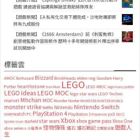
遊戲 通過語音協調與解謎並救助掉隊隊友
【遊戲新聞】EA 私有化交易下週完成・沙地財團即將
持有九成股份
【遊戲新聞】《1666: Amsterdam》前《刺客教條》
創意總監動作冒險新作 歷時十多年開發新影片釋出序章
試玩開放中
標籤雲
Blizzard
AMOC
BrickHeadz
elden ring
Gundam
Harry
Biohazard
LEGO
hearthstone
Potter
LEGO AMOC
lego harry potter
Iron Man
LEGO MOC
LEGO Ideas
lego star wars
LEGO Technic
Mhchan
marvel
MOC
Monster Hunter
MONSTER HUNTER WORLD
Nintendo Switch
monster strike
Nintendo
Netflix
PlayStation 4
overwatch
ps5
PC
PlayStation 5
Pokemon
SDCC
Xbox
star wars
xbox game pass
Xbox One
starfield
Spider-man
怪物彈珠
遊戲人
爐石
爐石戰記
xbox series x
小島秀夫
艾爾登法環
生