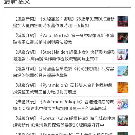
最新貼文
【遊戲新聞】《火線獵殺：野境》25週年免費DLC更新
追加大量內容同時系舊作限時超平價折扣
【遊戲介紹】《Valor Mortis》第一身視點類魂新作 拿
破崙軍亡靈以槍械劍與魔法殺敵
【遊戲介紹】《Steel Maiden 鋼鐵少女》快節奏肉鴿砍
殺遊戲 只靠兩鍵操作動作極致流暢試玩上架中
【遊戲評測】台灣國產音樂遊戲《莉莉狂想曲》只有黑
白鍵的譜面卻具有頗高挑戰性
【遊戲介紹】《Pyramidion》硬核雙人合作物理遊戲
扮演監工或苦工奮力鞭打對方前進
【媒體試玩】《Pokémon Pokopia》冒泡泡海底的城
鎮DLC 復建水中都市同場加映漆黑一片的深海區域
【遊戲介紹】《Corsair Cove 縱橫秘灣》海盜城市建設
經營新作 包含海戰與探索等要素1.0版極度好評中
【遊戲介紹】《Sponge Break》四人合作木筏舟動作