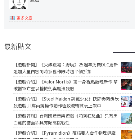
更多文章
最新貼文
【遊戲新聞】《火線獵殺：野境》25週年免費DLC更新
追加大量內容同時系舊作限時超平價折扣
【遊戲介紹】《Valor Mortis》第一身視點類魂新作 拿
破崙軍亡靈以槍械劍與魔法殺敵
【遊戲介紹】《Steel Maiden 鋼鐵少女》快節奏肉鴿砍
殺遊戲 只靠兩鍵操作動作極致流暢試玩上架中
【遊戲評測】台灣國產音樂遊戲《莉莉狂想曲》只有黑
白鍵的譜面卻具有頗高挑戰性
【遊戲介紹】《Pyramidion》硬核雙人合作物理遊戲