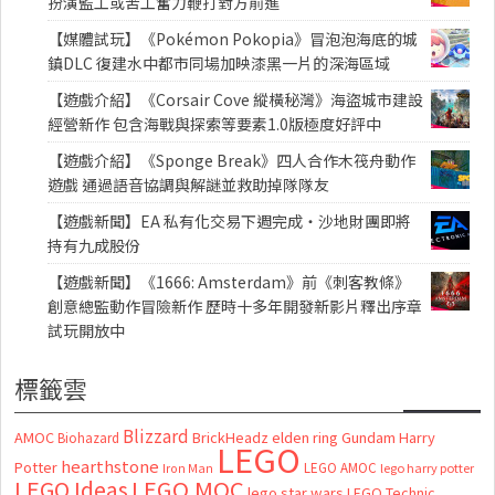
扮演監工或苦工奮力鞭打對方前進
【媒體試玩】《Pokémon Pokopia》冒泡泡海底的城
鎮DLC 復建水中都市同場加映漆黑一片的深海區域
【遊戲介紹】《Corsair Cove 縱橫秘灣》海盜城市建設
經營新作 包含海戰與探索等要素1.0版極度好評中
【遊戲介紹】《Sponge Break》四人合作木筏舟動作
遊戲 通過語音協調與解謎並救助掉隊隊友
【遊戲新聞】EA 私有化交易下週完成・沙地財團即將
持有九成股份
【遊戲新聞】《1666: Amsterdam》前《刺客教條》
創意總監動作冒險新作 歷時十多年開發新影片釋出序章
試玩開放中
標籤雲
Blizzard
AMOC
BrickHeadz
elden ring
Gundam
Harry
Biohazard
LEGO
hearthstone
Potter
LEGO AMOC
lego harry potter
Iron Man
LEGO MOC
LEGO Ideas
lego star wars
LEGO Technic