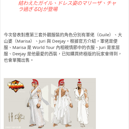
結わえたガイル、ドレス姿のマリーザ、チャ
ラ過ぎるDJが登場
今次發表對應第三套外觀服裝的角色分別有軍佬（Guile）、大
山婆（Marisa）、Juri 與 Deejay。根據官方介紹，軍佬是便
服、Marisa 是 World Tour 內相親情節中的衣服、Juri 是家居
服、Deejay 是他最愛的西裝，已知購買終極版的玩家會得到，
也會單獨出售。