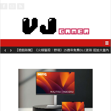
‹
›
【遊戲新聞】《火線獵殺：野境》25週年免費DLC更新 追加大量內
容同時系舊作限時超平價折扣