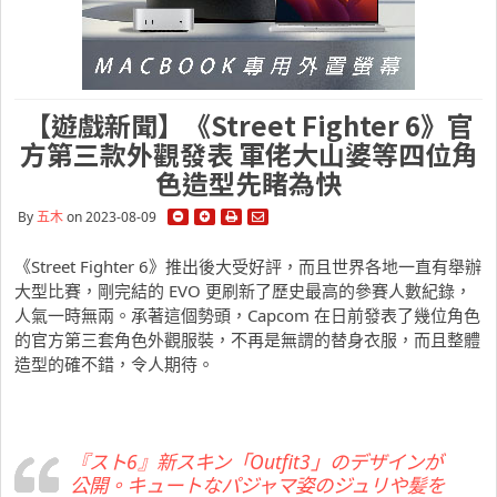
【遊戲新聞】《Street Fighter 6》官
方第三款外觀發表 軍佬大山婆等四位角
色造型先睹為快
By
五木
on 2023-08-09
《Street Fighter 6》推出後大受好評，而且世界各地一直有舉辦
大型比賽，剛完結的 EVO 更刷新了歷史最高的參賽人數紀錄，
人氣一時無兩。承著這個勢頭，Capcom 在日前發表了幾位角色
的官方第三套角色外觀服裝，不再是無謂的替身衣服，而且整體
造型的確不錯，令人期待。
『スト6』新スキン「Outfit3」のデザインが
公開。キュートなパジャマ姿のジュリや髪を