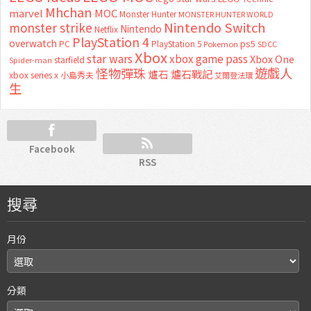
Mhchan
marvel
MOC
Monster Hunter
MONSTER HUNTER WORLD
Nintendo Switch
monster strike
Nintendo
Netflix
PlayStation 4
overwatch
ps5
PC
PlayStation 5
Pokemon
SDCC
Xbox
star wars
xbox game pass
Xbox One
starfield
Spider-man
怪物彈珠
遊戲人
爐石
爐石戰記
xbox series x
小島秀夫
艾爾登法環
生
Facebook
RSS
搜尋
月份
分類