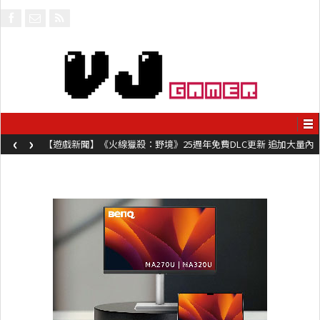
‹
›
【遊戲新聞】《火線獵殺：野境》25週年免費DLC更新 追加大量內
容同時系舊作限時超平價折扣