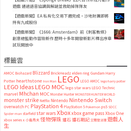
遊戲 通過語音協調與解謎並救助掉隊隊友
【遊戲新聞】EA 私有化交易下週完成・沙地財團即將
持有九成股份
【遊戲新聞】《1666: Amsterdam》前《刺客教條》
創意總監動作冒險新作 歷時十多年開發新影片釋出序章
試玩開放中
標籤雲
Blizzard
AMOC
BrickHeadz
elden ring
Gundam
Harry
Biohazard
LEGO
hearthstone
Potter
LEGO AMOC
lego harry potter
Iron Man
LEGO MOC
LEGO Ideas
lego star wars
LEGO Technic
Mhchan
marvel
MOC
Monster Hunter
MONSTER HUNTER WORLD
Nintendo Switch
monster strike
Nintendo
Netflix
PlayStation 4
overwatch
ps5
PC
PlayStation 5
Pokemon
SDCC
Xbox
star wars
xbox game pass
Xbox One
starfield
Spider-man
怪物彈珠
遊戲人
爐石
爐石戰記
xbox series x
小島秀夫
艾爾登法環
生