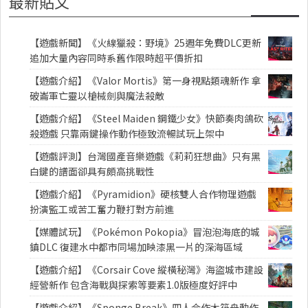
最新貼文
【遊戲新聞】《火線獵殺：野境》25週年免費DLC更新
追加大量內容同時系舊作限時超平價折扣
【遊戲介紹】《Valor Mortis》第一身視點類魂新作 拿
破崙軍亡靈以槍械劍與魔法殺敵
【遊戲介紹】《Steel Maiden 鋼鐵少女》快節奏肉鴿砍
殺遊戲 只靠兩鍵操作動作極致流暢試玩上架中
【遊戲評測】台灣國產音樂遊戲《莉莉狂想曲》只有黑
白鍵的譜面卻具有頗高挑戰性
【遊戲介紹】《Pyramidion》硬核雙人合作物理遊戲
扮演監工或苦工奮力鞭打對方前進
【媒體試玩】《Pokémon Pokopia》冒泡泡海底的城
鎮DLC 復建水中都市同場加映漆黑一片的深海區域
【遊戲介紹】《Corsair Cove 縱橫秘灣》海盜城市建設
經營新作 包含海戰與探索等要素1.0版極度好評中
【遊戲介紹】《Sponge Break》四人合作木筏舟動作