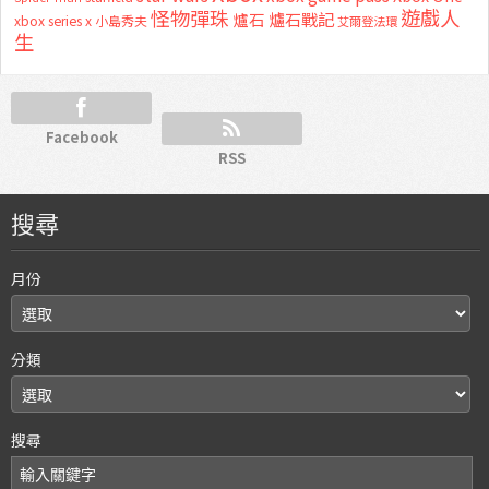
怪物彈珠
遊戲人
爐石
爐石戰記
xbox series x
小島秀夫
艾爾登法環
生
Facebook
RSS
搜尋
月份
分類
搜尋