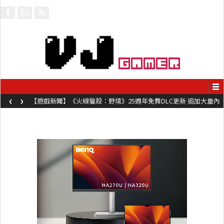
‹
›
【遊戲新聞】《火線獵殺：野境》25週年免費DLC更新 追加大量內
容同時系舊作限時超平價折扣