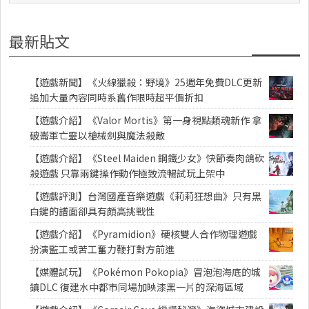
最新貼文
【遊戲新聞】《火線獵殺：野境》25週年免費DLC更新
追加大量內容同時系舊作限時超平價折扣
【遊戲介紹】《Valor Mortis》第一身視點類魂新作 拿
破崙軍亡靈以槍械劍與魔法殺敵
【遊戲介紹】《Steel Maiden 鋼鐵少女》快節奏肉鴿砍
殺遊戲 只靠兩鍵操作動作極致流暢試玩上架中
【遊戲評測】台灣國產音樂遊戲《莉莉狂想曲》只有黑
白鍵的譜面卻具有頗高挑戰性
【遊戲介紹】《Pyramidion》硬核雙人合作物理遊戲
扮演監工或苦工奮力鞭打對方前進
【媒體試玩】《Pokémon Pokopia》冒泡泡海底的城
鎮DLC 復建水中都市同場加映漆黑一片的深海區域