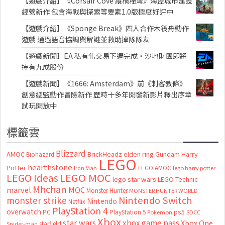
【遊戲介紹】《Corsair Cove 縱橫秘灣》海盜城市建設
經營新作 包含海戰與探索等要素1.0版極度好評中
【遊戲介紹】《Sponge Break》四人合作木筏舟動作
遊戲 通過語音協調與解謎並救助掉隊隊友
【遊戲新聞】EA 私有化交易下週完成・沙地財團即將
持有九成股份
【遊戲新聞】《1666: Amsterdam》前《刺客教條》
創意總監動作冒險新作 歷時十多年開發新影片釋出序章
試玩開放中
標籤雲
Blizzard
AMOC
BrickHeadz
elden ring
Gundam
Harry
Biohazard
LEGO
hearthstone
Potter
LEGO AMOC
lego harry potter
Iron Man
LEGO MOC
LEGO Ideas
lego star wars
LEGO Technic
Mhchan
marvel
MOC
Monster Hunter
MONSTER HUNTER WORLD
Nintendo Switch
monster strike
Nintendo
Netflix
PlayStation 4
overwatch
ps5
PC
PlayStation 5
Pokemon
SDCC
Xbox
star wars
xbox game pass
Xbox One
starfield
Spider-man