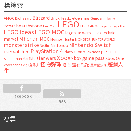
標籤雲
Blizzard
AMOC
BrickHeadz
elden ring
Gundam
Harry
Biohazard
LEGO
hearthstone
Potter
LEGO AMOC
lego harry potter
Iron Man
LEGO MOC
LEGO Ideas
lego star wars
LEGO Technic
Mhchan
marvel
MOC
Monster Hunter
MONSTER HUNTER WORLD
Nintendo Switch
monster strike
Nintendo
Netflix
PlayStation 4
overwatch
ps5
PC
PlayStation 5
Pokemon
SDCC
Xbox
star wars
xbox game pass
Xbox One
starfield
Spider-man
怪物彈珠
遊戲人
爐石
爐石戰記
xbox series x
小島秀夫
艾爾登法環
生
Facebook
RSS
搜尋