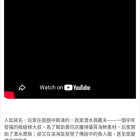
人如其名，玩家在遊戲中飾演的，就是潛水員戴夫——一個中年
發福的粗線條大叔。為了幫助壽司店獲得優質海鮮素材，玩家開
始了潛水歷險；卻又在深海區發現了傳說中的魚人國，甚至是變