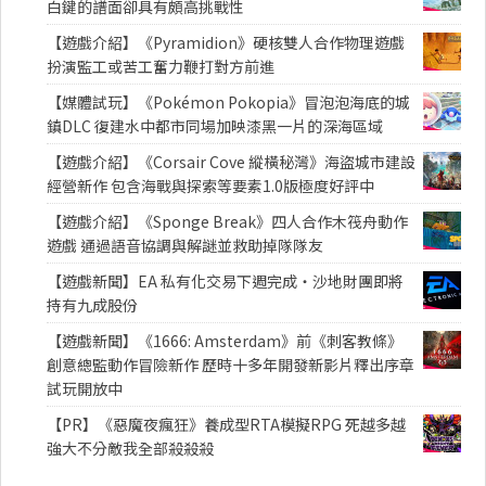
白鍵的譜面卻具有頗高挑戰性
【遊戲介紹】《Pyramidion》硬核雙人合作物理遊戲
扮演監工或苦工奮力鞭打對方前進
【媒體試玩】《Pokémon Pokopia》冒泡泡海底的城
鎮DLC 復建水中都市同場加映漆黑一片的深海區域
【遊戲介紹】《Corsair Cove 縱橫秘灣》海盜城市建設
經營新作 包含海戰與探索等要素1.0版極度好評中
【遊戲介紹】《Sponge Break》四人合作木筏舟動作
遊戲 通過語音協調與解謎並救助掉隊隊友
【遊戲新聞】EA 私有化交易下週完成・沙地財團即將
持有九成股份
【遊戲新聞】《1666: Amsterdam》前《刺客教條》
創意總監動作冒險新作 歷時十多年開發新影片釋出序章
試玩開放中
【PR】《惡魔夜瘋狂》養成型RTA模擬RPG 死越多越
強大不分敵我全部殺殺殺