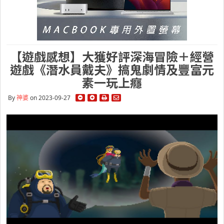
【遊戲感想】大獲好評深海冒險＋經營
遊戲《潛水員戴夫》搞鬼劇情及豐富元
素一玩上癮
By
神婆
on 2023-09-27