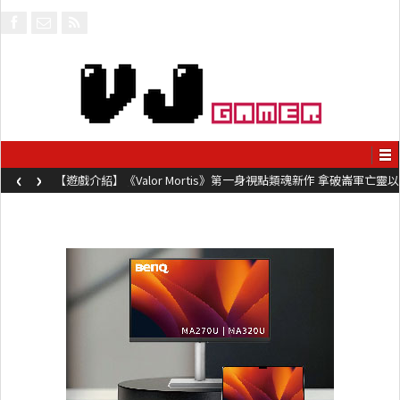
‹
›
【遊戲介紹】《Valor Mortis》第一身視點類魂新作 拿破崙軍亡靈以
槍械劍與魔法殺敵