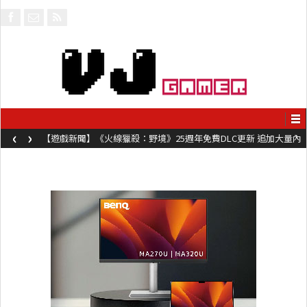
‹
›
【遊戲新聞】《火線獵殺：野境》25週年免費DLC更新 追加大量內
容同時系舊作限時超平價折扣