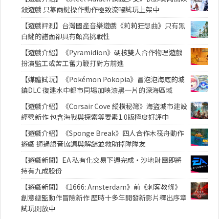
殺遊戲 只靠兩鍵操作動作極致流暢試玩上架中
【遊戲評測】台灣國產音樂遊戲《莉莉狂想曲》只有黑
白鍵的譜面卻具有頗高挑戰性
【遊戲介紹】《Pyramidion》硬核雙人合作物理遊戲
扮演監工或苦工奮力鞭打對方前進
【媒體試玩】《Pokémon Pokopia》冒泡泡海底的城
鎮DLC 復建水中都市同場加映漆黑一片的深海區域
【遊戲介紹】《Corsair Cove 縱橫秘灣》海盜城市建設
經營新作 包含海戰與探索等要素1.0版極度好評中
【遊戲介紹】《Sponge Break》四人合作木筏舟動作
遊戲 通過語音協調與解謎並救助掉隊隊友
【遊戲新聞】EA 私有化交易下週完成・沙地財團即將
持有九成股份
【遊戲新聞】《1666: Amsterdam》前《刺客教條》
創意總監動作冒險新作 歷時十多年開發新影片釋出序章
試玩開放中