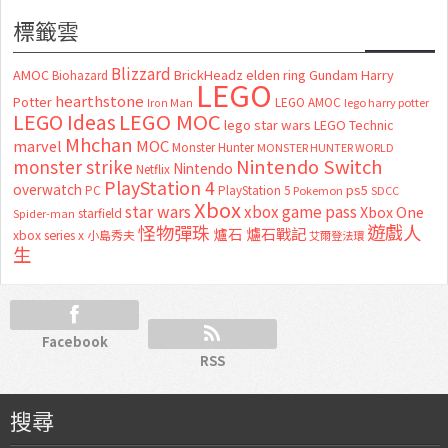
標籤雲
Blizzard
AMOC
BrickHeadz
elden ring
Gundam
Harry
Biohazard
LEGO
hearthstone
Potter
LEGO AMOC
lego harry potter
Iron Man
LEGO MOC
LEGO Ideas
lego star wars
LEGO Technic
Mhchan
marvel
MOC
Monster Hunter
MONSTER HUNTER WORLD
Nintendo Switch
monster strike
Nintendo
Netflix
PlayStation 4
overwatch
ps5
PC
PlayStation 5
Pokemon
SDCC
Xbox
star wars
xbox game pass
Xbox One
starfield
Spider-man
怪物彈珠
遊戲人
爐石
爐石戰記
xbox series x
小島秀夫
艾爾登法環
生
Facebook
RSS
搜尋