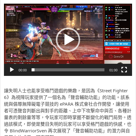
視
訊
播
放
器
00:00
01:00
讓失明人士也能享受格鬥遊戲的樂趣，是因為《Street Fighter
6》為視障玩家提供了一個名為「聲音輔助功能」的功能。該系
統與倡導無障礙電子競技的 ePARA 株式會社合作開發，讓使用
者可憑聲音判斷出與對手的距離、上中下攻擊命中與否、各種計
量表的剩餘量等等，令玩家可即時掌握不斷變化的戰鬥局勢。透
過該模式，即使是雙目失明的玩家可以享受格鬥遊戲的快感，也
令 BlindWarriorSven 再次展現了「聲音輔助功能」的潛力與自