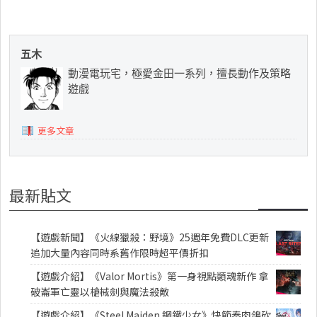
五木
動漫電玩宅，極愛金田一系列，擅長動作及策略
遊戲
更多文章
最新貼文
【遊戲新聞】《火線獵殺：野境》25週年免費DLC更新
追加大量內容同時系舊作限時超平價折扣
【遊戲介紹】《Valor Mortis》第一身視點類魂新作 拿
破崙軍亡靈以槍械劍與魔法殺敵
【遊戲介紹】《Steel Maiden 鋼鐵少女》快節奏肉鴿砍