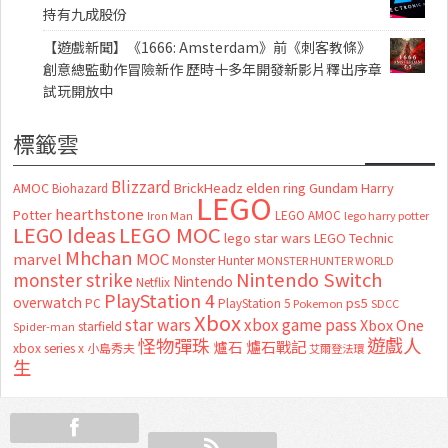
持有九成股份
【遊戲新聞】《1666: Amsterdam》前《刺客教條》
創意總監動作冒險新作 歷時十多年開發新影片釋出序章
試玩開放中
標籤雲
Blizzard
AMOC
BrickHeadz
elden ring
Gundam
Harry
Biohazard
LEGO
hearthstone
Potter
LEGO AMOC
lego harry potter
Iron Man
LEGO MOC
LEGO Ideas
lego star wars
LEGO Technic
Mhchan
marvel
MOC
Monster Hunter
MONSTER HUNTER WORLD
Nintendo Switch
monster strike
Nintendo
Netflix
PlayStation 4
overwatch
ps5
PC
PlayStation 5
Pokemon
SDCC
Xbox
star wars
xbox game pass
Xbox One
starfield
Spider-man
怪物彈珠
遊戲人
爐石
爐石戰記
xbox series x
小島秀夫
艾爾登法環
生