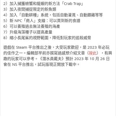
2）加入捕獲螃蟹和龍蝦的新方法「Crab Trap」
3）加入夜間捕捉限定的新魚類
4）加入「自動耕種」系統，包括自動灌溉、自動餵雞等等
5）新 NPC「商人」支線：可以買到新的食譜
6）可以養殖過去無法養殖的海產
7）升級海藻種子以提高產量
8）縮小長尾鯊的視野範圍，降低對玩家的追殺威脅
遊戲在 Steam 平台推出之後，大受玩家歡迎，是 2023 年必玩
的佳作之一。編輯部早前亦撰寫過感想介紹文章（
按此
），有興
趣的玩家可以參考。《潛水員戴夫》預計 2023 年 10 月 26 日
會在 NS 平台推出，試玩版現正開放下載中。