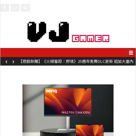
‹
›
【遊戲新聞】《火線獵殺：野境》25週年免費DLC更新 追加大量內
容同時系舊作限時超平價折扣