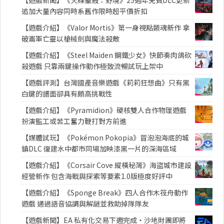
【遊戲新聞】《火線獵殺：野境》25週年免費DLC更新
追加大量內容同時系舊作限時超平價折扣
【遊戲介紹】《Valor Mortis》第一身視點類魂新作 拿
破崙軍亡靈以槍械劍與魔法殺敵
【遊戲介紹】《Steel Maiden 鋼鐵少女》快節奏肉鴿砍
殺遊戲 只靠兩鍵操作動作極致流暢試玩上架中
【遊戲評測】台灣國產音樂遊戲《莉莉狂想曲》只有黑
白鍵的譜面卻具有頗高挑戰性
【遊戲介紹】《Pyramidion》硬核雙人合作物理遊戲
扮演監工或苦工奮力鞭打對方前進
【媒體試玩】《Pokémon Pokopia》冒泡泡海底的城
鎮DLC 復建水中都市同場加映漆黑一片的深海區域
【遊戲介紹】《Corsair Cove 縱橫秘灣》海盜城市建設
經營新作 包含海戰與探索等要素1.0版極度好評中
【遊戲介紹】《Sponge Break》四人合作木筏舟動作
遊戲 通過語音協調與解謎並救助掉隊隊友
【遊戲新聞】EA 私有化交易下週完成・沙地財團即將