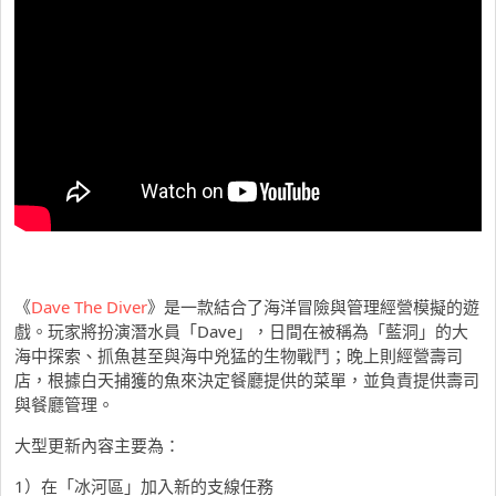
《
Dave The Diver
》是一款結合了海洋冒險與管理經營模擬的遊
戲。玩家將扮演潛水員「Dave」，日間在被稱為「藍洞」的大
海中探索、抓魚甚至與海中兇猛的生物戰鬥；晚上則經營壽司
店，根據白天捕獲的魚來決定餐廳提供的菜單，並負責提供壽司
與餐廳管理。
大型更新內容主要為：
1）在「冰河區」加入新的支線任務