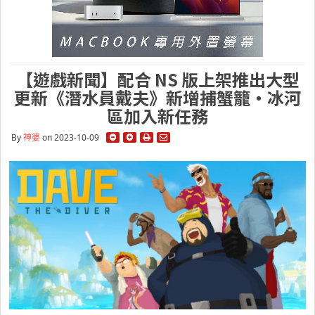
【遊戲新聞】配合 NS 版上架推出大型
更新《潛水員戴夫》新增捕蟹籠・冰河
區加入新任務
By
神婆
on 2023-10-09