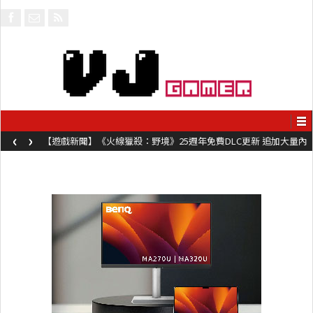
‹
›
【遊戲新聞】《火線獵殺：野境》25週年免費DLC更新 追加大量內
容同時系舊作限時超平價折扣