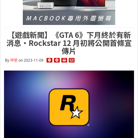
【遊戲新聞】《GTA 6》下月終於有新
消息・Rockstar 12 月初將公開首條宣
傳片
By
神婆
on 2023-11-09