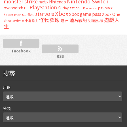
Nintendo Switch
monster strike
Nintendo
Netflix
PlayStation 4
overwatch
ps5
PC
PlayStation 5
Pokemon
SDCC
Xbox
star wars
xbox game pass
Xbox One
starfield
Spider-man
怪物彈珠
遊戲人
爐石
爐石戰記
xbox series x
小島秀夫
艾爾登法環
生
Facebook
RSS
搜尋
月份
分類