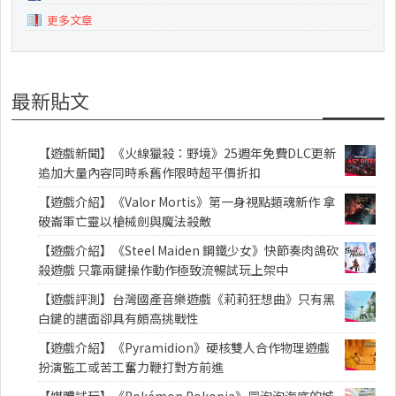
更多文章
最新貼文
【遊戲新聞】《火線獵殺：野境》25週年免費DLC更新
追加大量內容同時系舊作限時超平價折扣
【遊戲介紹】《Valor Mortis》第一身視點類魂新作 拿
破崙軍亡靈以槍械劍與魔法殺敵
【遊戲介紹】《Steel Maiden 鋼鐵少女》快節奏肉鴿砍
殺遊戲 只靠兩鍵操作動作極致流暢試玩上架中
【遊戲評測】台灣國產音樂遊戲《莉莉狂想曲》只有黑
白鍵的譜面卻具有頗高挑戰性
【遊戲介紹】《Pyramidion》硬核雙人合作物理遊戲
扮演監工或苦工奮力鞭打對方前進
【媒體試玩】《Pokémon Pokopia》冒泡泡海底的城