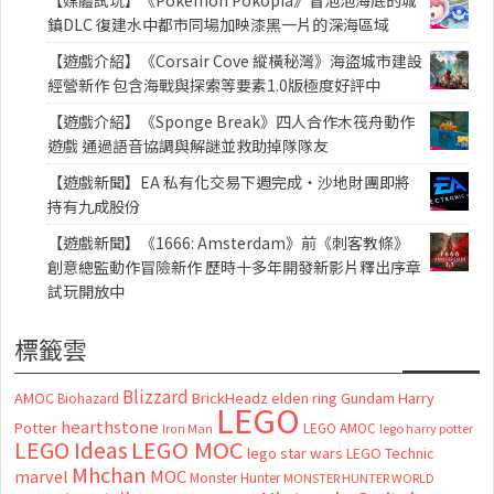
鎮DLC 復建水中都市同場加映漆黑一片的深海區域
【遊戲介紹】《Corsair Cove 縱橫秘灣》海盜城市建設
經營新作 包含海戰與探索等要素1.0版極度好評中
【遊戲介紹】《Sponge Break》四人合作木筏舟動作
遊戲 通過語音協調與解謎並救助掉隊隊友
【遊戲新聞】EA 私有化交易下週完成・沙地財團即將
持有九成股份
【遊戲新聞】《1666: Amsterdam》前《刺客教條》
創意總監動作冒險新作 歷時十多年開發新影片釋出序章
試玩開放中
標籤雲
Blizzard
AMOC
BrickHeadz
elden ring
Gundam
Harry
Biohazard
LEGO
hearthstone
Potter
LEGO AMOC
lego harry potter
Iron Man
LEGO MOC
LEGO Ideas
lego star wars
LEGO Technic
Mhchan
marvel
MOC
Monster Hunter
MONSTER HUNTER WORLD