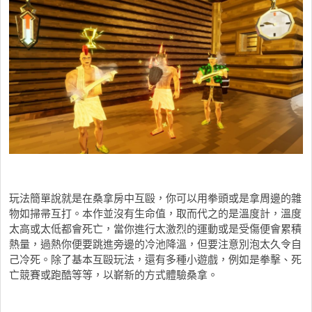
玩法簡單說就是在桑拿房中互毆，你可以用拳頭或是拿周邊的雜
物如掃帚互打。本作並沒有生命值，取而代之的是溫度計，溫度
太高或太低都會死亡，當你進行太激烈的運動或是受傷便會累積
熱量，過熱你便要跳進旁邊的冷池降溫，但要注意別泡太久令自
己冷死。除了基本互毆玩法，還有多種小遊戲，例如是拳擊、死
亡競賽或跑酷等等，以嶄新的方式體驗桑拿。