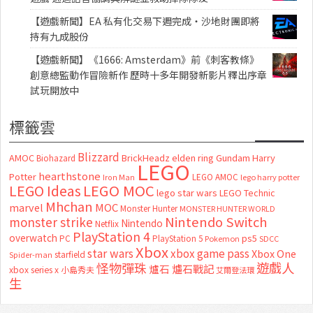
【遊戲新聞】EA 私有化交易下週完成・沙地財團即將
持有九成股份
【遊戲新聞】《1666: Amsterdam》前《刺客教條》
創意總監動作冒險新作 歷時十多年開發新影片釋出序章
試玩開放中
標籤雲
Blizzard
AMOC
BrickHeadz
elden ring
Gundam
Harry
Biohazard
LEGO
hearthstone
Potter
LEGO AMOC
lego harry potter
Iron Man
LEGO MOC
LEGO Ideas
lego star wars
LEGO Technic
Mhchan
marvel
MOC
Monster Hunter
MONSTER HUNTER WORLD
Nintendo Switch
monster strike
Nintendo
Netflix
PlayStation 4
overwatch
ps5
PC
PlayStation 5
Pokemon
SDCC
Xbox
star wars
xbox game pass
Xbox One
starfield
Spider-man
怪物彈珠
遊戲人
爐石
爐石戰記
xbox series x
小島秀夫
艾爾登法環
生