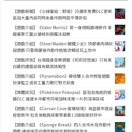
【遊戲新聞】《火線獵殺：野境》25週年免費DLC更新
追加大量內容同時系舊作限時超平價折扣
【遊戲介紹】《Valor Mortis》第一身視點類魂新作 拿
破崙軍亡靈以槍械劍與魔法殺敵
【遊戲介紹】《Steel Maiden 鋼鐵少女》快節奏肉鴿砍
殺遊戲 只靠兩鍵操作動作極致流暢試玩上架中
【遊戲評測】台灣國產音樂遊戲《莉莉狂想曲》只有黑
白鍵的譜面卻具有頗高挑戰性
【遊戲介紹】《Pyramidion》硬核雙人合作物理遊戲
扮演監工或苦工奮力鞭打對方前進
【媒體試玩】《Pokémon Pokopia》冒泡泡海底的城
鎮DLC 復建水中都市同場加映漆黑一片的深海區域
【遊戲介紹】《Corsair Cove 縱橫秘灣》海盜城市建設
經營新作 包含海戰與探索等要素1.0版極度好評中
【遊戲介紹】《Sponge Break》四人合作木筏舟動作
遊戲 通過語音協調與解謎並救助掉隊隊友