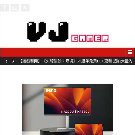
‹
›
【遊戲新聞】《火線獵殺：野境》25週年免費DLC更新 追加大量內
容同時系舊作限時超平價折扣