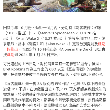
回顧今年 10 月份，短短一個月內，分別有《刺客教條：幻象
（10.05 推出）》、《Marvel’s Spider-Man 2（10.20 推
出）》《Alan Wake 2（10.27 推出）》等等多部作品上市，競
爭激烈，當中《刺客》和《Alan Wake 2》更是分別提前及
延期
一週推出
，而原定於 10 月推出的《Alone in the Dark》更是直
接
延期
到 2024 年 1 月 26 日推出。
可見遊戲的上市日期，對於銷售量有一定影響和威脅；但是，
Bret Robbins 作為工作室的 CEO 以及《亙古魔戰》的遊戲總
監，把遊戲的失敗完全歸咎於外在的原因，似乎有點不夠公允。
《亙古魔戰》是一隻 3A 級別的 FPS 作品，也是 EA 旗下的全新
遊戲 IP。不過，在遊戲推出後，不少 PC 玩家都認為遊戲效能的
需求量、幀率的穩定性都令遊戲表現未如理想；而遊戲中非常多
閃爍而故作華麗的特效，都容易令到玩家視覺疲勞；亦有論點指
出遊戲的劇本不夠吸引，整體遊戲以 EA 出品而言算是不過不