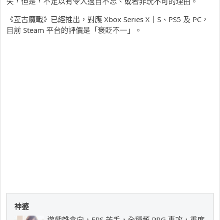
失，但是，不足以有令人過目不忘、或者非玩不可的理由。
《亙古魔戰》已經推出，對應 Xbox Series X｜S、PS5 及 PC，
目前 Steam 平台的評價是「褒貶不一」。
神婆
遊戲雜食向，FPS 苦手，全種類 RPG 專攻，重度