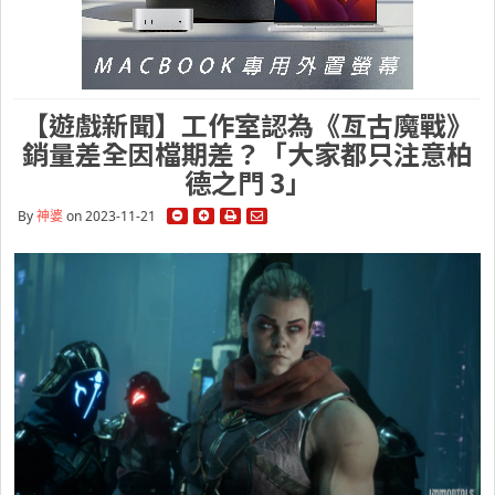
【遊戲新聞】工作室認為《亙古魔戰》
銷量差全因檔期差？「大家都只注意柏
德之門 3」
By
神婆
on 2023-11-21