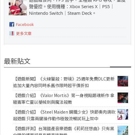
聲優控。使用機種：Xbox Series X｜PS5｜
Nintendo Switch｜Steam Deck。
Facebook
更多文章
最新貼文
【遊戲新聞】《火線獵殺：野境》25週年免費DLC更新
追加大量內容同時系舊作限時超平價折扣
【遊戲介紹】《Valor Mortis》第一身視點類魂新作 拿
破崙軍亡靈以槍械劍與魔法殺敵
【遊戲介紹】《Steel Maiden 鋼鐵少女》快節奏肉鴿砍
殺遊戲 只靠兩鍵操作動作極致流暢試玩上架中
【遊戲評測】台灣國產音樂遊戲《莉莉狂想曲》只有黑
白鍵的譜面卻具有頗高挑戰性