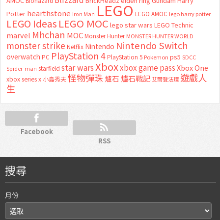
AMOC
BrickHeadz
elden ring
Gundam
Harry
Biohazard
LEGO
hearthstone
Potter
LEGO AMOC
lego harry potter
Iron Man
LEGO MOC
LEGO Ideas
lego star wars
LEGO Technic
Mhchan
marvel
MOC
Monster Hunter
MONSTER HUNTER WORLD
Nintendo Switch
monster strike
Nintendo
Netflix
PlayStation 4
overwatch
ps5
PC
PlayStation 5
Pokemon
SDCC
Xbox
star wars
xbox game pass
Xbox One
starfield
Spider-man
怪物彈珠
遊戲人
爐石
爐石戰記
xbox series x
小島秀夫
艾爾登法環
生
Facebook
RSS
搜尋
月份