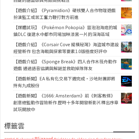
【遊戲介紹】《Pyramidion》硬核雙人合作物理遊戲
扮演監工或苦工奮力鞭打對方前進
【媒體試玩】《Pokémon Pokopia》冒泡泡海底的城
鎮DLC 復建水中都市同場加映漆黑一片的深海區域
【遊戲介紹】《Corsair Cove 縱橫秘灣》海盜城市建設
經營新作 包含海戰與探索等要素1.0版極度好評中
【遊戲介紹】《Sponge Break》四人合作木筏舟動作
遊戲 通過語音協調與解謎並救助掉隊隊友
【遊戲新聞】EA 私有化交易下週完成・沙地財團即將
持有九成股份
【遊戲新聞】《1666: Amsterdam》前《刺客教條》
創意總監動作冒險新作 歷時十多年開發新影片釋出序章
試玩開放中
標籤雲
Blizzard