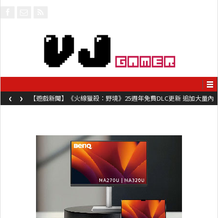
‹
›
【遊戲新聞】《火線獵殺：野境》25週年免費DLC更新 追加大量內
容同時系舊作限時超平價折扣