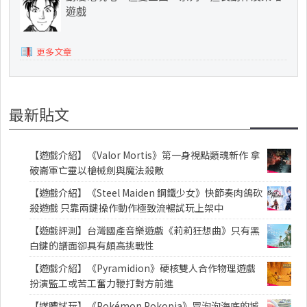
遊戲
更多文章
最新貼文
【遊戲介紹】《Valor Mortis》第一身視點類魂新作 拿
破崙軍亡靈以槍械劍與魔法殺敵
【遊戲介紹】《Steel Maiden 鋼鐵少女》快節奏肉鴿砍
殺遊戲 只靠兩鍵操作動作極致流暢試玩上架中
【遊戲評測】台灣國產音樂遊戲《莉莉狂想曲》只有黑
白鍵的譜面卻具有頗高挑戰性
【遊戲介紹】《Pyramidion》硬核雙人合作物理遊戲
扮演監工或苦工奮力鞭打對方前進
【媒體試玩】《Pokémon Pokopia》冒泡泡海底的城