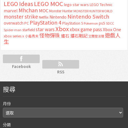
LEGO MOC
LEGO Ideas
lego star wars
LEGO Technic
Mhchan
marvel
MOC
Monster Hunter
MONSTER HUNTER WORLD
Nintendo Switch
monster strike
Nintendo
Netflix
PlayStation 4
overwatch
ps5
PC
PlayStation 5
Pokemon
SDCC
Xbox
star wars
xbox game pass
Xbox One
starfield
Spider-man
怪物彈珠
遊戲人
爐石
爐石戰記
xbox series x
小島秀夫
艾爾登法環
生
Facebook
RSS
搜尋
月份
分類