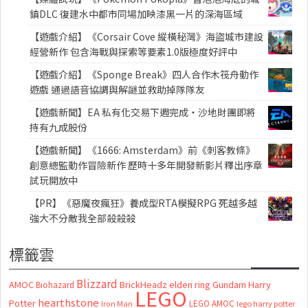
鎮DLC 復建水中都市同場加映漆黑一片的深海區域
【遊戲介紹】《Corsair Cove 縱橫秘灣》海盜城市建設
經營新作 包含海戰與探索等要素1.0版極度好評中
【遊戲介紹】《Sponge Break》四人合作木筏舟動作
遊戲 通過語音協調與解謎並救助掉隊隊友
【遊戲新聞】EA 私有化交易下週完成・沙地財團即將
持有九成股份
【遊戲新聞】《1666: Amsterdam》前《刺客教條》
創意總監動作冒險新作 歷時十多年開發新影片釋出序章
試玩開放中
【PR】《惡魔夜瘋狂》養成型RTA模擬RPG 死越多越
強大不分敵我全部殺殺殺
標籤雲
Blizzard
AMOC
BrickHeadz
elden ring
Gundam
Harry
Biohazard
LEGO
hearthstone
Potter
LEGO AMOC
lego harry potter
Iron Man