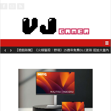
‹
›
【遊戲新聞】《火線獵殺：野境》25週年免費DLC更新 追加大量內
容同時系舊作限時超平價折扣