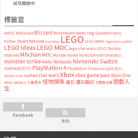
試玩開放中
標籤雲
Blizzard
AMOC
BrickHeadz
elden ring
Gundam
Harry
Biohazard
LEGO
hearthstone
Potter
LEGO AMOC
lego harry potter
Iron Man
LEGO MOC
LEGO Ideas
lego star wars
LEGO Technic
Mhchan
marvel
MOC
Monster Hunter
MONSTER HUNTER WORLD
Nintendo Switch
monster strike
Nintendo
Netflix
PlayStation 4
overwatch
ps5
PC
PlayStation 5
Pokemon
SDCC
Xbox
star wars
xbox game pass
Xbox One
starfield
Spider-man
怪物彈珠
遊戲人
爐石
爐石戰記
xbox series x
小島秀夫
艾爾登法環
生
Facebook
RSS