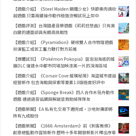
【遊戲介紹】《Steel Maiden 鋼鐵少女》快節奏肉鴿砍
殺遊戲 只靠兩鍵操作動作極致流暢試玩上架中
【遊戲評測】台灣國產音樂遊戲《莉莉狂想曲》只有黑
白鍵的譜面卻具有頗高挑戰性
【遊戲介紹】《Pyramidion》硬核雙人合作物理遊戲
扮演監工或苦工奮力鞭打對方前進
【媒體試玩】《Pokémon Pokopia》冒泡泡海底的城
鎮DLC 復建水中都市同場加映漆黑一片的深海區域
【遊戲介紹】《Corsair Cove 縱橫秘灣》海盜城市建設
經營新作 包含海戰與探索等要素1.0版極度好評中
【遊戲介紹】《Sponge Break》四人合作木筏舟動作
遊戲 通過語音協調與解謎並救助掉隊隊友
【遊戲新聞】EA 私有化交易下週完成・沙地財團即將
持有九成股份
【遊戲新聞】《1666: Amsterdam》前《刺客教條》
創意總監動作冒險新作 歷時十多年開發新影片釋出序章