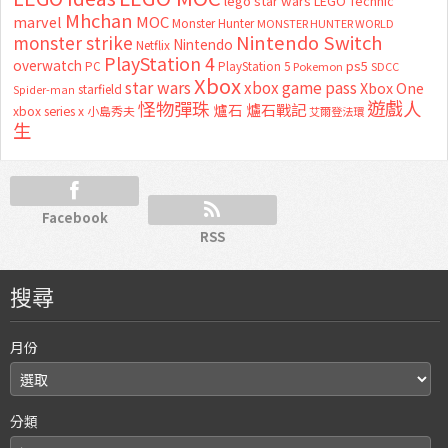
lego star wars
LEGO Technic
Mhchan
marvel
MOC
Monster Hunter
MONSTER HUNTER WORLD
Nintendo Switch
monster strike
Nintendo
Netflix
PlayStation 4
overwatch
ps5
PC
PlayStation 5
Pokemon
SDCC
Xbox
star wars
xbox game pass
Xbox One
starfield
Spider-man
怪物彈珠
遊戲人
爐石
爐石戰記
xbox series x
小島秀夫
艾爾登法環
生
Facebook
RSS
搜尋
月份
分類