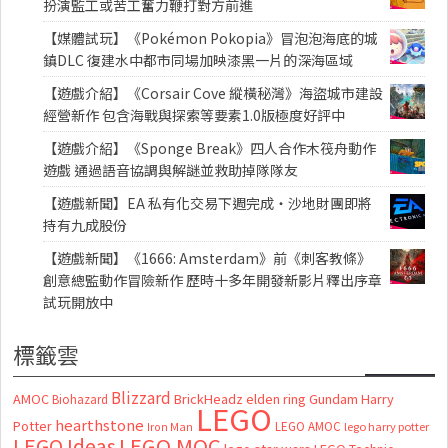
扮演監工或苦工奮力鞭打對方前進
【媒體試玩】《Pokémon Pokopia》冒泡泡海底的城
鎮DLC 復建水中都市同場加映漆黑一片的深海區域
【遊戲介紹】《Corsair Cove 縱橫秘灣》海盜城市建設
經營新作 包含海戰與探索等要素1.0版極度好評中
【遊戲介紹】《Sponge Break》四人合作木筏舟動作
遊戲 通過語音協調與解謎並救助掉隊隊友
【遊戲新聞】EA 私有化交易下週完成・沙地財團即將
持有九成股份
【遊戲新聞】《1666: Amsterdam》前《刺客教條》
創意總監動作冒險新作 歷時十多年開發新影片釋出序章
試玩開放中
標籤雲
Blizzard
AMOC
BrickHeadz
elden ring
Gundam
Harry
Biohazard
LEGO
hearthstone
Potter
LEGO AMOC
lego harry potter
Iron Man
LEGO MOC
LEGO Ideas