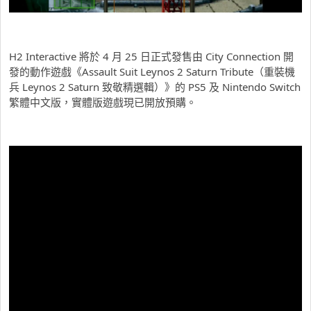
H2 Interactive 將於 4 月 25 日正式發售由 City Connection 開
發的動作遊戲《Assault Suit Leynos 2 Saturn Tribute（重裝機
兵 Leynos 2 Saturn 致敬精選輯）》的 PS5 及 Nintendo Switch
繁體中文版，實體版遊戲現已開放預購。