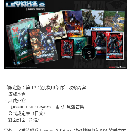
【限定版：第 12 特別機甲部隊】收錄內容
・遊戲本體
・典藏外盒
・《Assault Suit Leynos 1＆2》原聲音樂
・公式設定集（日文）
・雙面封面（2張）
另外，《重裝機兵 Leynos 2 Saturn 致敬精選輯》PS4 繁體中文