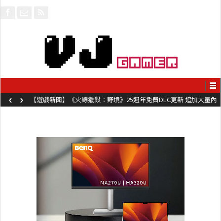
‹
›
【遊戲新聞】《火線獵殺：野境》25週年免費DLC更新 追加大量內
容同時系舊作限時超平價折扣