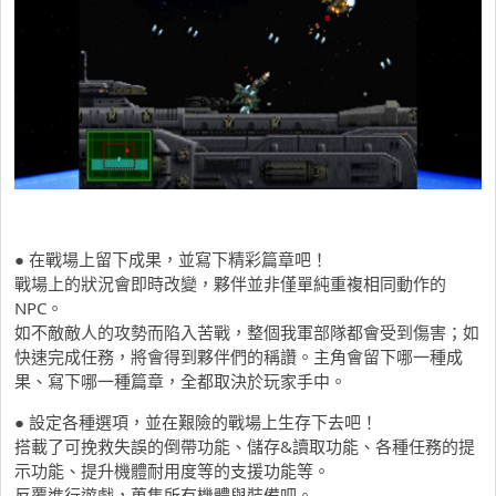
● 在戰場上留下成果，並寫下精彩篇章吧！
戰場上的狀況會即時改變，夥伴並非僅單純重複相同動作的
NPC。
如不敵敵人的攻勢而陷入苦戰，整個我軍部隊都會受到傷害；如
快速完成任務，將會得到夥伴們的稱讚。主角會留下哪一種成
果、寫下哪一種篇章，全都取決於玩家手中。
● 設定各種選項，並在艱險的戰場上生存下去吧！
搭載了可挽救失誤的倒帶功能、儲存&讀取功能、各種任務的提
示功能、提升機體耐用度等的支援功能等。
反覆進行遊戲，蒐集所有機體與裝備吧。