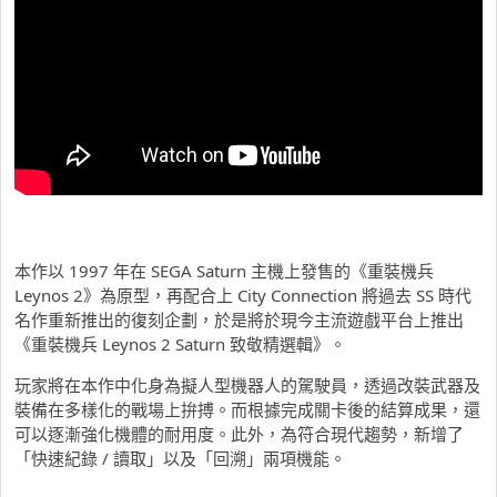
本作以 1997 年在 SEGA Saturn 主機上發售的《重裝機兵
Leynos 2》為原型，再配合上 City Connection 將過去 SS 時代
名作重新推出的復刻企劃，於是將於現今主流遊戲平台上推出
《重裝機兵 Leynos 2 Saturn 致敬精選輯》。
玩家將在本作中化身為擬人型機器人的駕駛員，透過改裝武器及
裝備在多樣化的戰場上拚搏。而根據完成關卡後的結算成果，還
可以逐漸強化機體的耐用度。此外，為符合現代趨勢，新增了
「快速紀錄 / 讀取」以及「回溯」兩項機能。