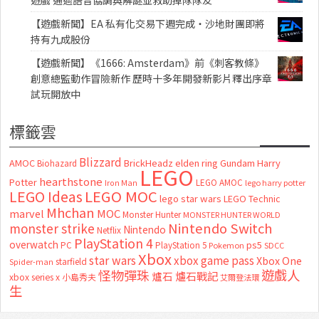
遊戲 通過語音協調與解謎並救助掉隊隊友
【遊戲新聞】EA 私有化交易下週完成・沙地財團即將
持有九成股份
【遊戲新聞】《1666: Amsterdam》前《刺客教條》
創意總監動作冒險新作 歷時十多年開發新影片釋出序章
試玩開放中
標籤雲
Blizzard
AMOC
BrickHeadz
elden ring
Gundam
Harry
Biohazard
LEGO
hearthstone
Potter
LEGO AMOC
lego harry potter
Iron Man
LEGO MOC
LEGO Ideas
lego star wars
LEGO Technic
Mhchan
marvel
MOC
Monster Hunter
MONSTER HUNTER WORLD
Nintendo Switch
monster strike
Nintendo
Netflix
PlayStation 4
overwatch
ps5
PC
PlayStation 5
Pokemon
SDCC
Xbox
star wars
xbox game pass
Xbox One
starfield
Spider-man
怪物彈珠
遊戲人
爐石
爐石戰記
xbox series x
小島秀夫
艾爾登法環
生