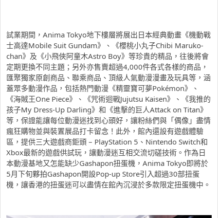
試業期間，Anima Tokyo地下樓層將展出日本經典動畫《機動戰
士高達Mobile Suit Gundam》、《櫻桃小丸子Chibi Maruko-
chan》及《小飛俠阿童木Astro Boy》等珍貴的精品，往後將會
定期更換不同主題；另外亦售賣超過4,000件各式各樣的商品，
匯聚獨家原創商品、聯乘商品、頂級人氣動漫漫畫及玩具等，涵
蓋眾多動漫作品，包括熱門動漫《精靈寶可夢Pokémon》、
《海賊王One Piece》、《咒術迴戰Jujutsu Kaisen》、《我推的
孩子My Dress-Up Darling》和《進擊的巨人Attack on Titan》
等，保證能讓每位動漫迷找到心頭好，讓粉絲們與「偶像」盡情
瘋狂購物並與裝置展品打卡留念！此外，館內還設有遊戲體驗
區，提供三大遊戲商鉅頭 – PlayStation 5、Nintendo Switch和
Xbox最新的遊戲供試玩，讓動漫迷互相交流切磋技術。作為日
本動漫基地又怎能缺少Gashapon扭蛋機，Anima Tokyo即將於
5月下旬夥拍Gashapon開設Pop-up Store引入超過30部扭蛋
機，讓香港的扭蛋迷可以盡情在館內沉浸於多款限定扭蛋機中。