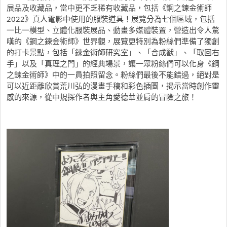
展品及收藏品，當中更不乏稀有收藏品，包括《鋼之鍊金術師
2022》真人電影中使用的服裝道具！展覽分為七個區域，包括
一比一模型、立體化服裝展品、動畫多媒體裝置，營造出令人驚
嘆的《鋼之鍊金術師》世界觀，展覽更特別為粉絲們準備了獨創
的打卡景點，包括「鍊金術師研究室」、「合成獸」、「取回右
手」以及「真理之門」的經典場景，讓一眾粉絲們可以化身《鋼
之鍊金術師》中的一員拍照留念。粉絲們最後不能錯過，絕對是
可以近距離欣賞荒川弘的漫畫手稿和彩色插圖，揭示當時創作靈
感的來源，從中規探作者與主角愛德華並肩的冒險之旅！