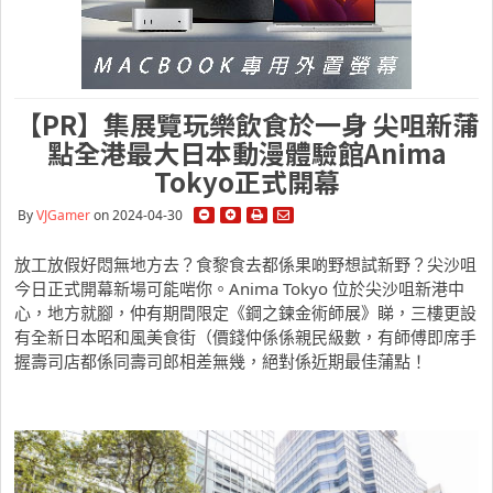
【PR】集展覽玩樂飲食於一身 尖咀新蒲
點全港最大日本動漫體驗館Anima
Tokyo正式開幕
By
VJGamer
on 2024-04-30
放工放假好悶無地方去？食黎食去都係果啲野想試新野？尖沙咀
今日正式開幕新場可能啱你。Anima Tokyo 位於尖沙咀新港中
心，地方就腳，仲有期間限定《鋼之鍊金術師展》睇，三樓更設
有全新日本昭和風美食街（價錢仲係係親民級數，有師傅即席手
握壽司店都係同壽司郎相差無幾，絕對係近期最佳蒲點！