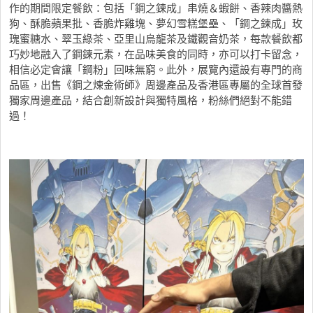
作的期間限定餐飲：包括「鋼之鍊成」串燒＆蝦餅、香辣肉醬熱
狗、酥脆蘋果批、香脆炸雞塊、夢幻雪糕堡壘、「鋼之鍊成」玫
瑰蜜糖水、翠玉綠茶、亞里山烏龍茶及鐵觀音奶茶，每款餐飲都
巧妙地融入了鋼鍊元素，在品味美食的同時，亦可以打卡留念，
相信必定會讓「鋼粉」回味無窮。此外，展覽內還設有專門的商
品區，出售《鋼之煉金術師》周邊產品及香港區專屬的全球首發
獨家周邊產品，結合創新設計與獨特風格，粉絲們絕對不能錯
過！