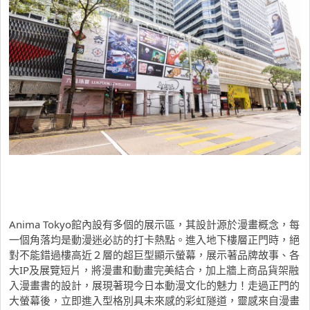
Anima Tokyo館內設有多個的展示區，其設計源於漫畫概念，每
一個角落均是動漫迷必訪的打卡熱點。進入地下樓層正門時，絕
對不能錯過樓高近２層的超巨型顯示螢幕，展示著品牌故事、各
大IP及展覽短片，將漫畫和動畫完美結合，加上牆上商品貨架融
入漫畫書的設計，展現著現今日本動漫文化的魅力！走過正門的
大螢幕後，立即進入型格別具未來感的彩虹隧道，靈感來自漫畫