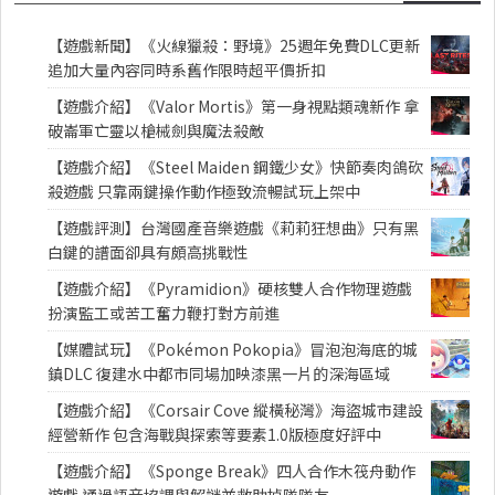
【遊戲新聞】《火線獵殺：野境》25週年免費DLC更新
追加大量內容同時系舊作限時超平價折扣
【遊戲介紹】《Valor Mortis》第一身視點類魂新作 拿
破崙軍亡靈以槍械劍與魔法殺敵
【遊戲介紹】《Steel Maiden 鋼鐵少女》快節奏肉鴿砍
殺遊戲 只靠兩鍵操作動作極致流暢試玩上架中
【遊戲評測】台灣國產音樂遊戲《莉莉狂想曲》只有黑
白鍵的譜面卻具有頗高挑戰性
【遊戲介紹】《Pyramidion》硬核雙人合作物理遊戲
扮演監工或苦工奮力鞭打對方前進
【媒體試玩】《Pokémon Pokopia》冒泡泡海底的城
鎮DLC 復建水中都市同場加映漆黑一片的深海區域
【遊戲介紹】《Corsair Cove 縱橫秘灣》海盜城市建設
經營新作 包含海戰與探索等要素1.0版極度好評中
【遊戲介紹】《Sponge Break》四人合作木筏舟動作