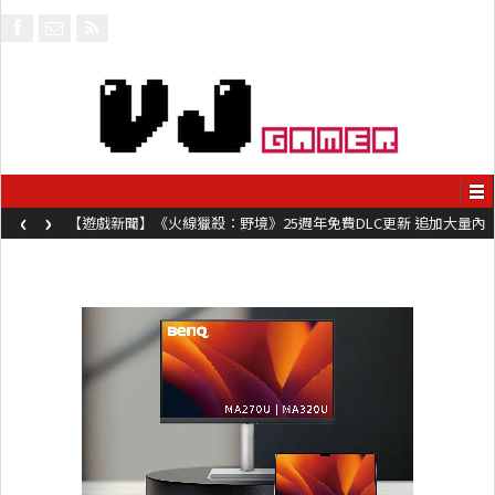
‹
›
【遊戲新聞】《火線獵殺：野境》25週年免費DLC更新 追加大量內
容同時系舊作限時超平價折扣