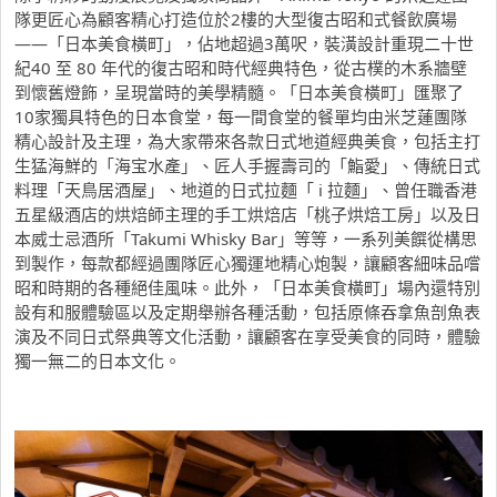
隊更匠心為顧客精心打造位於2樓的大型復古昭和式餐飲廣場
——「日本美食橫町」，佔地超過3萬呎，裝潢設計重現二十世
紀40 至 80 年代的復古昭和時代經典特色，從古樸的木系牆壁
到懷舊燈飾，呈現當時的美學精髓。「日本美食橫町」匯聚了
10家獨具特色的日本食堂，每一間食堂的餐單均由米芝蓮團隊
精心設計及主理，為大家帶來各款日式地道經典美食，包括主打
生猛海鮮的「海宝水產」、匠人手握壽司的「鮨愛」、傳統日式
料理「天鳥居酒屋」、地道的日式拉麵「 i 拉麵」、曾任職香港
五星級酒店的烘焙師主理的手工烘焙店「桃子烘焙工房」以及日
本威士忌酒所「Takumi Whisky Bar」等等，一系列美饌從構思
到製作，每款都經過團隊匠心獨運地精心炮製，讓顧客細味品嚐
昭和時期的各種絕佳風味。此外，「日本美食橫町」場內還特別
設有和服體驗區以及定期舉辦各種活動，包括原條吞拿魚剖魚表
演及不同日式祭典等文化活動，讓顧客在享受美食的同時，體驗
獨一無二的日本文化。