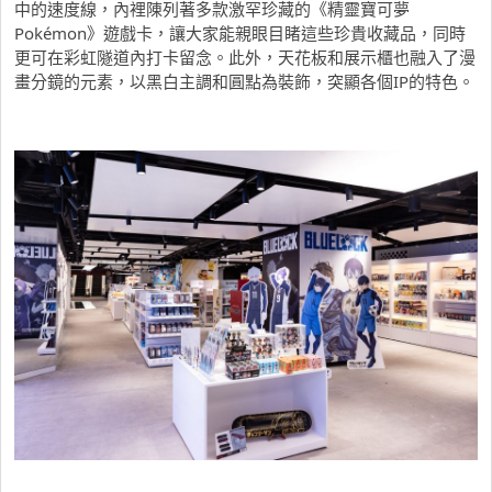
中的速度線，內裡陳列著多款激罕珍藏的《精靈寶可夢
Pokémon》遊戲卡，讓大家能親眼目睹這些珍貴收藏品，同時
更可在彩虹隧道內打卡留念。此外，天花板和展示櫃也融入了漫
畫分鏡的元素，以黑白主調和圓點為裝飾，突顯各個IP的特色。