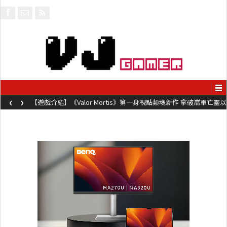
‹
›
【遊戲介紹】《Valor Mortis》第一身視點類魂新作 拿破崙軍亡靈以
槍械劍與魔法殺敵