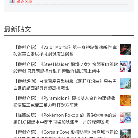
更多文章
最新貼文
【遊戲介紹】《Valor Mortis》第一身視點類魂新作 拿
破崙軍亡靈以槍械劍與魔法殺敵
【遊戲介紹】《Steel Maiden 鋼鐵少女》快節奏肉鴿砍
殺遊戲 只靠兩鍵操作動作極致流暢試玩上架中
【遊戲評測】台灣國產音樂遊戲《莉莉狂想曲》只有黑
白鍵的譜面卻具有頗高挑戰性
【遊戲介紹】《Pyramidion》硬核雙人合作物理遊戲
扮演監工或苦工奮力鞭打對方前進
【媒體試玩】《Pokémon Pokopia》冒泡泡海底的城
鎮DLC 復建水中都市同場加映漆黑一片的深海區域
【遊戲介紹】《Corsair Cove 縱橫秘灣》海盜城市建設