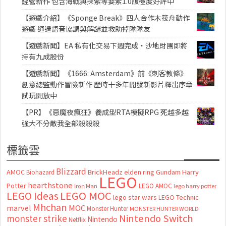
經營新作 包含海戰與探索等要素1.0版極度好評中
【遊戲介紹】《Sponge Break》四人合作木筏舟動作
遊戲 通過語音協調與解謎並救助掉隊隊友
【遊戲新聞】EA 私有化交易下週完成・沙地財團即將
持有九成股份
【遊戲新聞】《1666: Amsterdam》前《刺客教條》
創意總監動作冒險新作 歷時十多年開發新影片釋出序章
試玩開放中
【PR】《惡魔夜瘋狂》養成型RTA模擬RPG 死越多越
強大不分敵我全部殺殺殺
標籤雲
Blizzard
AMOC
BrickHeadz
elden ring
Gundam
Harry
Biohazard
LEGO
hearthstone
Potter
LEGO AMOC
lego harry potter
Iron Man
LEGO MOC
LEGO Ideas
lego star wars
LEGO Technic
Mhchan
marvel
MOC
Monster Hunter
MONSTER HUNTER WORLD
Nintendo Switch
monster strike
Nintendo
Netflix