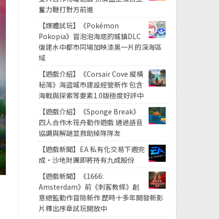
奮力鞭打對方前進
【媒體試玩】《Pokémon
Pokopia》冒泡泡海底的城鎮DLC
復建水中都市同場加映漆黑一片的深海區
域
【遊戲介紹】《Corsair Cove 縱橫
秘灣》海盜城市建設經營新作 包含
海戰與探索等要素1.0版極度好評中
【遊戲介紹】《Sponge Break》
四人合作木筏舟動作遊戲 通過語音
協調與解謎並救助掉隊隊友
【遊戲新聞】EA 私有化交易下週完
成・沙地財團即將持有九成股份
【遊戲新聞】《1666:
Amsterdam》前《刺客教條》創
意總監動作冒險新作 歷時十多年開發新影
片釋出序章試玩開放中