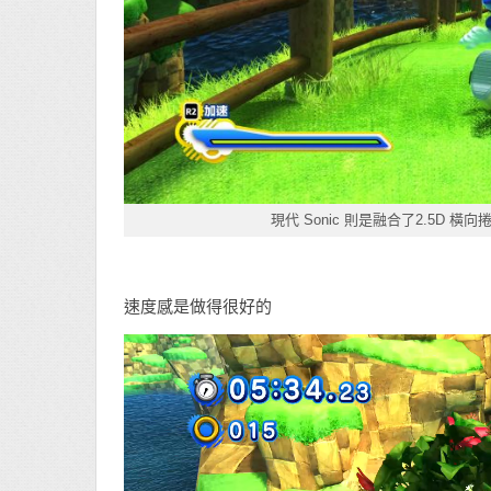
現代 Sonic 則是融合了2.5D
速度感是做得很好的
視
訊
播
放
器