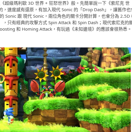
《超級瑪利歐 3D 世界 + 狂怒世界》般。先簡單說一下《索尼克 世
度感有還原，有加入現代 Sonic 的「Drop Dash」，讓舊作也
nic 跟 現代 Sonic，兩位角色的關卡分開計算，也會分為 2.5D 
典的攻擊方式 Spin Attack 和 Spin Dash；現代索尼克的
osting 和 Homing Attack，有玩過《未知邊境》的應該會很熟悉。