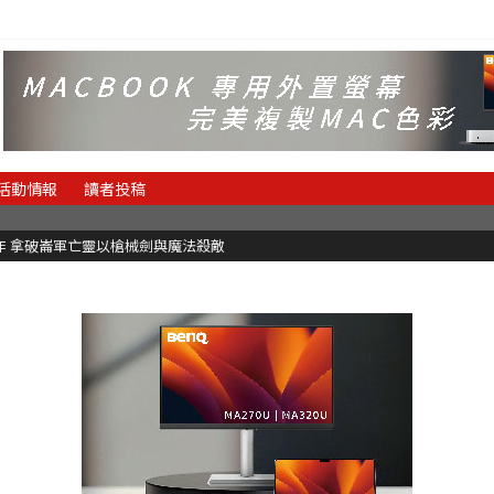
活動情報
讀者投稿
魂新作 拿破崙軍亡靈以槍械劍與魔法殺敵