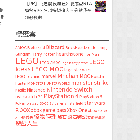
【PR】《惡魔夜瘋狂》養成型RTA
會
模擬RPG 死越多越強大不分敵我全
橫
部殺殺殺
關
標籤雲
Blizzard
AMOC
BrickHeadz
elden ring
Biohazard
hearthstone
Gundam
Harry Potter
Iron Man
LEGO
LEGO
LEGO AMOC
lego harry potter
LEGO MOC
Ideas
lego star wars
Mhchan
marvel
MOC
LEGO Technic
Monster
monster strike
Hunter
MONSTER HUNTER WORLD
Nintendo Switch
Nintendo
Netflix
PlayStation 4
overwatch
PC
PlayStation 5
star wars
ps5
starfield
Pokemon
SDCC
Spider-man
Xbox
xbox game pass
Xbox One
xbox series
怪物彈珠
爐石
爐石戰記
x
小島秀夫
艾爾登法環
遊戲人生