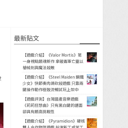
最新貼文
【遊戲介紹】《Valor Mortis》第
一身視點類魂新作 拿破崙軍亡靈以
槍械劍與魔法殺敵
【遊戲介紹】《Steel Maiden 鋼鐵
世
少女》快節奏肉鴿砍殺遊戲 只靠兩
鍵操作動作極致流暢試玩上架中
【遊戲評測】台灣國產音樂遊戲
《莉莉狂想曲》只有黑白鍵的譜面
卻具有頗高挑戰性
【遊戲介紹】《Pyramidion》硬核
雙人合作物理遊戲 扮演監工或苦工