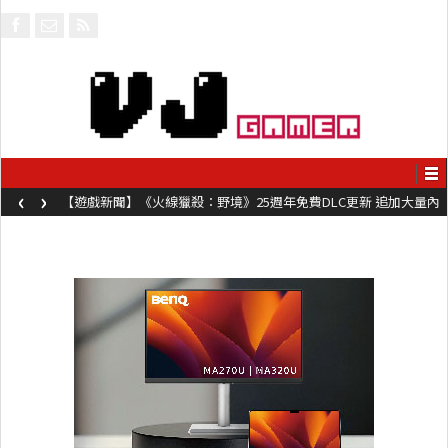
‹
›
【遊戲新聞】《火線獵殺：野境》25週年免費DLC更新 追加大量內
容同時系舊作限時超平價折扣