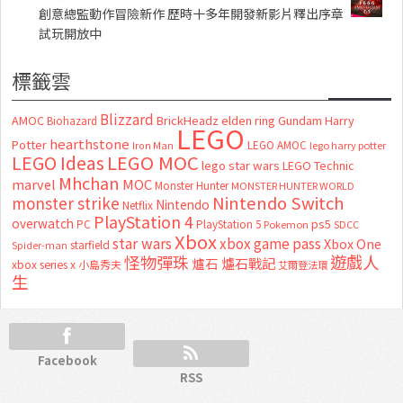
創意總監動作冒險新作 歷時十多年開發新影片釋出序章
試玩開放中
標籤雲
Blizzard
AMOC
BrickHeadz
elden ring
Gundam
Harry
Biohazard
LEGO
hearthstone
Potter
LEGO AMOC
lego harry potter
Iron Man
LEGO MOC
LEGO Ideas
lego star wars
LEGO Technic
Mhchan
marvel
MOC
Monster Hunter
MONSTER HUNTER WORLD
Nintendo Switch
monster strike
Nintendo
Netflix
PlayStation 4
overwatch
ps5
PC
PlayStation 5
Pokemon
SDCC
Xbox
star wars
xbox game pass
Xbox One
starfield
Spider-man
怪物彈珠
遊戲人
爐石
爐石戰記
xbox series x
小島秀夫
艾爾登法環
生
Facebook
RSS