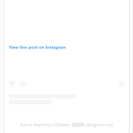
View this post on Instagram
A post shared by VJGamer 遊戲殿 (@vjgamer.hk)