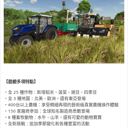
【遊戲多項特點】
・全 25 種作物：新增稻米、菠菜、豌豆、四季豆
・全 3 種地圖：北美、歐洲，還有東亞登場
・400台以上農機：享受精細再現的藝術級真實農機操作體驗
・150 家廠商參加：全球知名製造商悉數登場
・8 種畜牧動物：水牛、山羊，還有可愛的動物寶寶
・全新挑戰：追加季節變化和各種豐富的活動