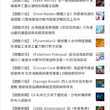
【遊戲介紹】《Valor Mortis》第一身視點類魂新作 拿
破崙軍亡靈以槍械劍與魔法殺敵
【遊戲介紹】《Steel Maiden 鋼鐵少女》快節奏肉鴿砍
殺遊戲 只靠兩鍵操作動作極致流暢試玩上架中
【遊戲評測】台灣國產音樂遊戲《莉莉狂想曲》只有黑
白鍵的譜面卻具有頗高挑戰性
【遊戲介紹】《Pyramidion》硬核雙人合作物理遊戲
扮演監工或苦工奮力鞭打對方前進
【媒體試玩】《Pokémon Pokopia》冒泡泡海底的城
鎮DLC 復建水中都市同場加映漆黑一片的深海區域
【遊戲介紹】《Corsair Cove 縱橫秘灣》海盜城市建設
經營新作 包含海戰與探索等要素1.0版極度好評中
【遊戲介紹】《Sponge Break》四人合作木筏舟動作
遊戲 通過語音協調與解謎並救助掉隊隊友
【遊戲新聞】EA 私有化交易下週完成・沙地財團即將
持有九成股份
【遊戲新聞】《1666: Amsterdam》前《刺客教條》