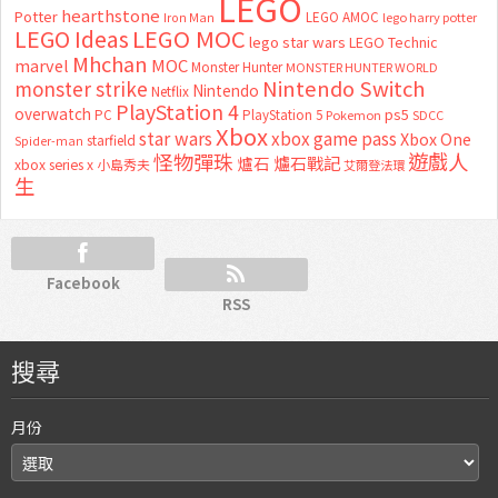
LEGO
hearthstone
Potter
LEGO AMOC
lego harry potter
Iron Man
LEGO MOC
LEGO Ideas
lego star wars
LEGO Technic
Mhchan
marvel
MOC
Monster Hunter
MONSTER HUNTER WORLD
Nintendo Switch
monster strike
Nintendo
Netflix
PlayStation 4
overwatch
ps5
PC
PlayStation 5
Pokemon
SDCC
Xbox
star wars
xbox game pass
Xbox One
starfield
Spider-man
怪物彈珠
遊戲人
爐石
爐石戰記
xbox series x
小島秀夫
艾爾登法環
生
Facebook
RSS
搜尋
月份