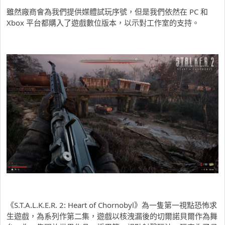
雖然廠商會為我們提供媒體試玩序號，但是我們依然在 PC 和
Xbox 平台都購入了遊戲數位版本，以示對工作室的支持。
《S.T.A.L.K.E.R. 2: Heart of Chornobyl》為一隻第一視點恐怖求
生遊戲，為系列作第二集，遊戲以核洩漏後的切爾諾貝爾作為舞