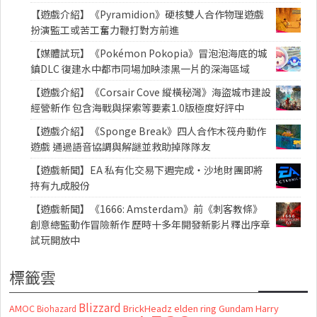
【遊戲介紹】《Pyramidion》硬核雙人合作物理遊戲
扮演監工或苦工奮力鞭打對方前進
【媒體試玩】《Pokémon Pokopia》冒泡泡海底的城
鎮DLC 復建水中都市同場加映漆黑一片的深海區域
【遊戲介紹】《Corsair Cove 縱橫秘灣》海盜城市建設
經營新作 包含海戰與探索等要素1.0版極度好評中
【遊戲介紹】《Sponge Break》四人合作木筏舟動作
遊戲 通過語音協調與解謎並救助掉隊隊友
【遊戲新聞】EA 私有化交易下週完成・沙地財團即將
持有九成股份
【遊戲新聞】《1666: Amsterdam》前《刺客教條》
創意總監動作冒險新作 歷時十多年開發新影片釋出序章
試玩開放中
標籤雲
Blizzard
AMOC
BrickHeadz
elden ring
Gundam
Harry
Biohazard