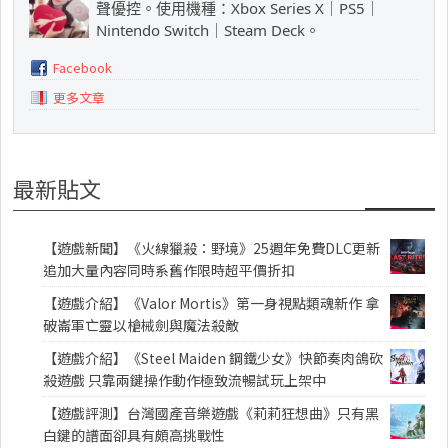
聲優控。使用機種：Xbox Series X｜PS5｜
Nintendo Switch｜Steam Deck。
Facebook
更多文章
最新貼文
【遊戲新聞】《火線獵殺：野境》25週年免費DLC更新
追加大量內容同時系舊作限時超平價折扣
【遊戲介紹】《Valor Mortis》第一身視點類魂新作 拿
破崙軍亡靈以槍械劍與魔法殺敵
【遊戲介紹】《Steel Maiden 鋼鐵少女》快節奏肉鴿砍
殺遊戲 只靠兩鍵操作動作極致流暢試玩上架中
【遊戲評測】台灣國產音樂遊戲《莉莉狂想曲》只有黑
白鍵的譜面卻具有頗高挑戰性