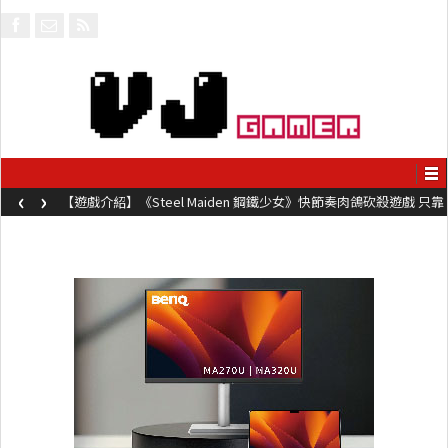
‹
›
【遊戲介紹】《Steel Maiden 鋼鐵少女》快節奏肉鴿砍殺遊戲 只靠
兩鍵操作動作極致流暢試玩上架中