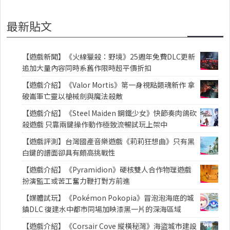
最新貼文
【遊戲新聞】《火線獵殺：野境》25週年免費DLC更新
追加大量內容同時系舊作限時超平價折扣
【遊戲介紹】《Valor Mortis》第一身視點類魂新作 拿
破崙軍亡靈以槍械劍與魔法殺敵
【遊戲介紹】《Steel Maiden 鋼鐵少女》快節奏肉鴿砍
殺遊戲 只靠兩鍵操作動作極致流暢試玩上架中
【遊戲評測】台灣國產音樂遊戲《莉莉狂想曲》只有黑
白鍵的譜面卻具有頗高挑戰性
【遊戲介紹】《Pyramidion》硬核雙人合作物理遊戲
扮演監工或苦工奮力鞭打對方前進
【媒體試玩】《Pokémon Pokopia》冒泡泡海底的城
鎮DLC 復建水中都市同場加映漆黑一片的深海區域
【遊戲介紹】《Corsair Cove 縱橫秘灣》海盜城市建設