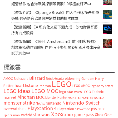
經營新作 包含海戰與探索等要素1.0版極度好評中
【遊戲介紹】《Sponge Break》四人合作木筏舟動作
遊戲 通過語音協調與解謎並救助掉隊隊友
【遊戲新聞】EA 私有化交易下週完成・沙地財團即將
持有九成股份
【遊戲新聞】《1666: Amsterdam》前《刺客教條》
創意總監動作冒險新作 歷時十多年開發新影片釋出序章
試玩開放中
標籤雲
Blizzard
AMOC
BrickHeadz
elden ring
Gundam
Harry
Biohazard
LEGO
hearthstone
Potter
LEGO AMOC
lego harry potter
Iron Man
LEGO MOC
LEGO Ideas
lego star wars
LEGO Technic
Mhchan
marvel
MOC
Monster Hunter
MONSTER HUNTER WORLD
Nintendo Switch
monster strike
Nintendo
Netflix
PlayStation 4
overwatch
ps5
PC
PlayStation 5
Pokemon
SDCC
Xbox
star wars
xbox game pass
Xbox One
starfield
Spider-man