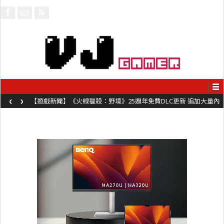
‹
›
【遊戲新聞】《火線獵殺：野境》25週年免費DLC更新 追加大量內
容同時系舊作限時超平價折扣