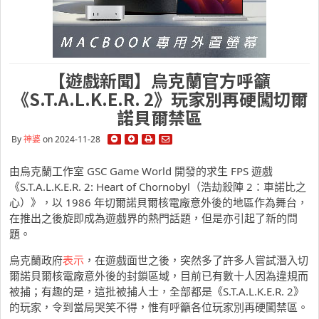
【遊戲新聞】烏克蘭官方呼籲
《S.T.A.L.K.E.R. 2》玩家別再硬闖切爾
諾貝爾禁區
By
神婆
on 2024-11-28
由烏克蘭工作室 GSC Game World 開發的求生 FPS 遊戲
《S.T.A.L.K.E.R. 2: Heart of Chornobyl（浩劫殺陣 2：車諾比之
心）》，以 1986 年切爾諾貝爾核電廠意外後的地區作為舞台，
在推出之後旋即成為遊戲界的熱門話題，但是亦引起了新的問
題。
烏克蘭政府
表示
，在遊戲面世之後，突然多了許多人嘗試潛入切
爾諾貝爾核電廠意外後的封鎖區域，目前已有數十人因為違規而
被捕；有趣的是，這批被捕人士，全部都是《S.T.A.L.K.E.R. 2》
的玩家，令到當局哭笑不得，惟有呼籲各位玩家別再硬闖禁區。