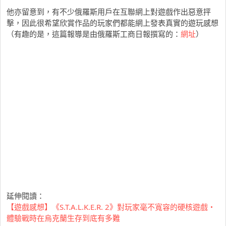
他亦留意到，有不少俄羅斯用戶在互聯網上對遊戲作出惡意抨
擊，因此很希望欣賞作品的玩家們都能網上發表真實的遊玩感想
（有趣的是，這篇報導是由俄羅斯工商日報撰寫的：
網址
）
延伸閱讀：
【遊戲感想】《S.T.A.L.K.E.R. 2》對玩家毫不寬容的硬核遊戲・
體驗戰時在烏克蘭生存到底有多難