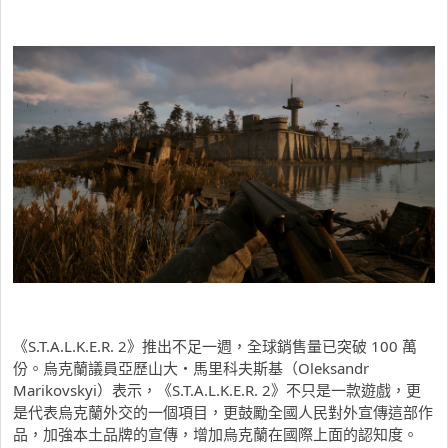
《S.T.A.L.K.E.R. 2》推出不足一週，全球銷售量已突破 100 萬
份。烏克蘭議員亞歷山大・馬里科夫斯基（Oleksandr
Marikovskyi）表示，《S.T.A.L.K.E.R. 2》不只是一款遊戲，更
是代表烏克蘭外交的一個項目，更鼓勵全國人民對外宣傳這部作
品，加強本土品牌的宣傳，增加烏克蘭在國際上面的認知度。