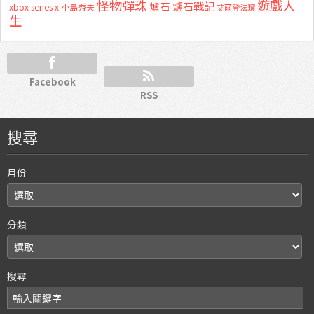
怪物彈珠
遊戲人
爐石
爐石戰記
xbox series x
小島秀夫
艾爾登法環
生
Facebook
RSS
搜尋
月份
分類
搜尋