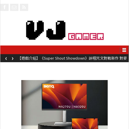
‹
›
【遊戲介紹】《Super Shout Showdown》詠唱咒文對戰新作 對麥
克風唸咒可自訂咒文越長越強