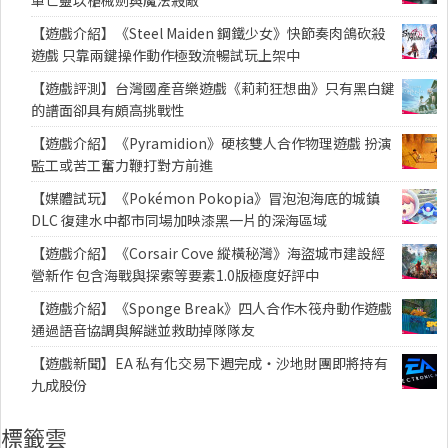
【遊戲介紹】《Steel Maiden 鋼鐵少女》快節奏肉鴿砍殺
遊戲 只靠兩鍵操作動作極致流暢試玩上架中
【遊戲評測】台灣國產音樂遊戲《莉莉狂想曲》只有黑白鍵
的譜面卻具有頗高挑戰性
【遊戲介紹】《Pyramidion》硬核雙人合作物理遊戲 扮演
監工或苦工奮力鞭打對方前進
【媒體試玩】《Pokémon Pokopia》冒泡泡海底的城鎮
DLC 復建水中都市同場加映漆黑一片的深海區域
【遊戲介紹】《Corsair Cove 縱橫秘灣》海盜城市建設經
營新作 包含海戰與探索等要素1.0版極度好評中
【遊戲介紹】《Sponge Break》四人合作木筏舟動作遊戲
通過語音協調與解謎並救助掉隊隊友
【遊戲新聞】EA 私有化交易下週完成・沙地財團即將持有
九成股份
標籤雲