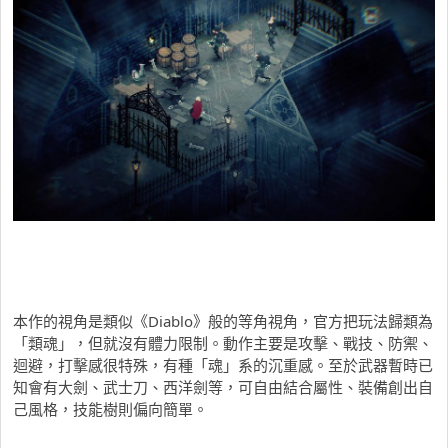
本作的視角是類似《Diablo》般的等角視角，官方把玩法歸類為
「類魂」，但就沒有體力限制。動作主要是攻擊、戰技、防禦、
迴避，打擊感很特殊，有種「魂」系的沉重感。至於武器暫時已
知會有大劍、武士刀、西洋劍等，可自由結合屬性、裝備創出自
己風格，技能樹則偏向簡單。