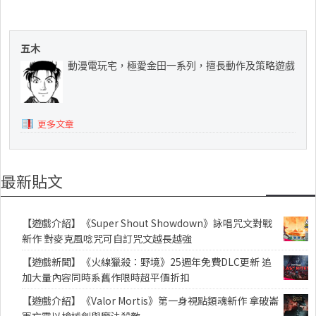
五木
動漫電玩宅，極愛金田一系列，擅長動作及策略遊戲
更多文章
最新貼文
【遊戲介紹】《Super Shout Showdown》詠唱咒文對戰
新作 對麥克風唸咒可自訂咒文越長越強
【遊戲新聞】《火線獵殺：野境》25週年免費DLC更新 追
加大量內容同時系舊作限時超平價折扣
【遊戲介紹】《Valor Mortis》第一身視點類魂新作 拿破崙
軍亡靈以槍械劍與魔法殺敵