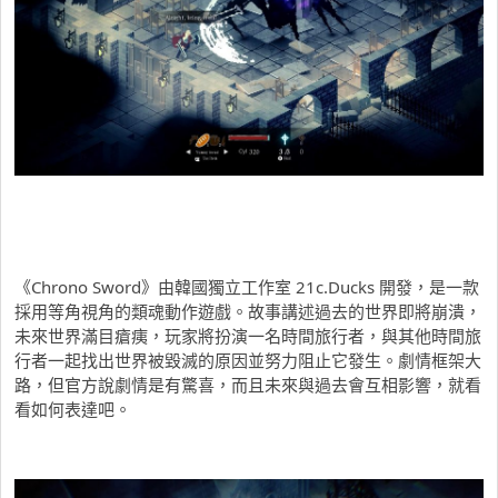
《Chrono Sword》由韓國獨立工作室 21c.Ducks 開發，是一款
採用等角視角的類魂動作遊戲。故事講述過去的世界即將崩潰，
未來世界滿目瘡痍，玩家將扮演一名時間旅行者，與其他時間旅
行者一起找出世界被毀滅的原因並努力阻止它發生。劇情框架大
路，但官方說劇情是有驚喜，而且未來與過去會互相影響，就看
看如何表達吧。