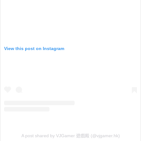
View this post on Instagram
A post shared by VJGamer 遊戲殿 (@vjgamer.hk)