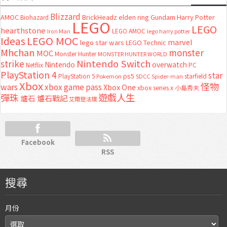
Blizzard
AMOC
BrickHeadz
elden ring
Gundam
Harry Potter
Biohazard
LEGO
LEGO
hearthstone
LEGO AMOC
lego harry potter
Iron Man
LEGO MOC
Ideas
marvel
lego star wars
LEGO Technic
Mhchan
monster
MOC
Monster Hunter
MONSTER HUNTER WORLD
Nintendo Switch
strike
Nintendo
overwatch
Netflix
PC
PlayStation 4
star
ps5
starfield
PlayStation 5
Pokemon
SDCC
Spider-man
Xbox
怪物
wars
xbox game pass
Xbox One
xbox series x
小島秀夫
彈珠
遊戲人生
爐石
爐石戰記
艾爾登法環
Facebook
RSS
搜尋
月份