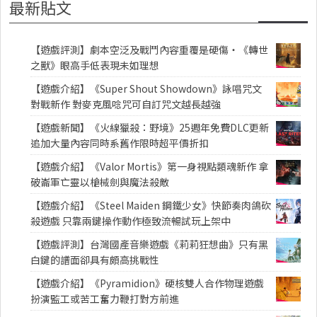
最新貼文
【遊戲評測】劇本空泛及戰鬥內容重覆是硬傷・《轉世
之獸》眼高手低表現未如理想
【遊戲介紹】《Super Shout Showdown》詠唱咒文
對戰新作 對麥克風唸咒可自訂咒文越長越強
【遊戲新聞】《火線獵殺：野境》25週年免費DLC更新
追加大量內容同時系舊作限時超平價折扣
【遊戲介紹】《Valor Mortis》第一身視點類魂新作 拿
破崙軍亡靈以槍械劍與魔法殺敵
【遊戲介紹】《Steel Maiden 鋼鐵少女》快節奏肉鴿砍
殺遊戲 只靠兩鍵操作動作極致流暢試玩上架中
【遊戲評測】台灣國產音樂遊戲《莉莉狂想曲》只有黑
白鍵的譜面卻具有頗高挑戰性
【遊戲介紹】《Pyramidion》硬核雙人合作物理遊戲
扮演監工或苦工奮力鞭打對方前進