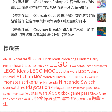
【媒體試玩】《Pokémon Pokopia》冒泡泡海底的城
鎮DLC 復建水中都市同場加映漆黑一片的深海區域
【遊戲介紹】《Corsair Cove 縱橫秘灣》海盜城市建設
經營新作 包含海戰與探索等要素1.0版極度好評中
【遊戲介紹】《Sponge Break》四人合作木筏舟動作
遊戲 通過語音協調與解謎並救助掉隊隊友
標籤雲
Blizzard
AMOC
BrickHeadz
elden ring
Gundam
Harry
Biohazard
LEGO
hearthstone
Potter
LEGO AMOC
lego harry potter
Iron Man
LEGO MOC
LEGO Ideas
lego star wars
LEGO Technic
Mhchan
marvel
MOC
Monster Hunter
MONSTER HUNTER WORLD
Nintendo Switch
monster strike
Nintendo
Netflix
PlayStation 4
overwatch
ps5
PC
PlayStation 5
Pokemon
SDCC
Xbox
star wars
xbox game pass
Xbox One
starfield
Spider-man
怪物彈珠
遊戲人
爐石
爐石戰記
xbox series x
小島秀夫
艾爾登法環
生