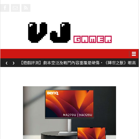
‹
›
【遊戲評測】劇本空泛及戰鬥內容重覆是硬傷・《轉世之獸》眼高
手低表現未如理想