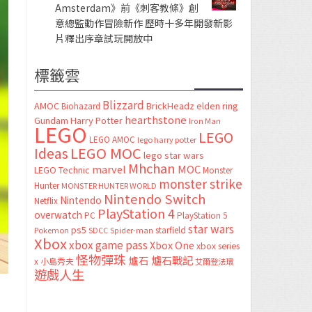
Amsterdam》前《刺客教條》創
意總監動作冒險新作 歷時十多年開發新影
片釋出序章試玩開放中
標籤雲
Blizzard
AMOC
BrickHeadz
elden ring
Biohazard
hearthstone
Gundam
Harry Potter
Iron Man
LEGO
LEGO
LEGO AMOC
lego harry potter
LEGO MOC
Ideas
lego star wars
Mhchan
marvel
MOC
LEGO Technic
Monster
monster strike
Hunter
MONSTER HUNTER WORLD
Nintendo Switch
Nintendo
Netflix
PlayStation 4
overwatch
PC
PlayStation 5
star wars
ps5
starfield
Pokemon
SDCC
Spider-man
Xbox
xbox game pass
Xbox One
xbox series
怪物彈珠
爐石
爐石戰記
x
小島秀夫
艾爾登法環
遊戲人生