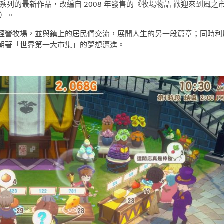
列的最新作品，改編自 2008 年發售的《牧場物語 歡迎來到風之
）。
經營牧場，並與鎮上的居民們交流，展開人生的另一段篇章；
同時利
朝著「世界第一大市集」的夢想邁進。