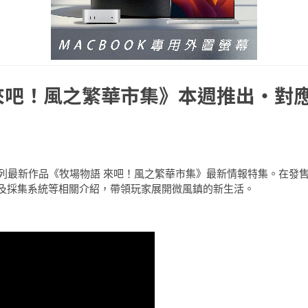
來吧！風之繁華市集》本週推出・對
物語》系列最新作品《牧場物語 來吧！風之繁華市集》最新情報特集。在發
及採集系統等相關介紹，帶領玩家展開微風鎮的新生活。