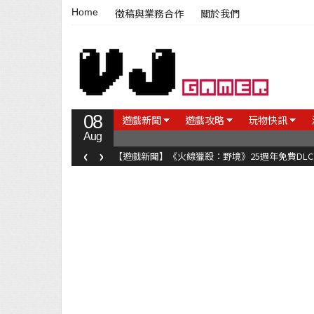
Home
徵稿與業務合作
關於我們
08
遊戲新聞
遊戲攻略
玩物快訊
Aug
‹
›
【遊戲新聞】《火線獵殺：野境》25週年免費DL