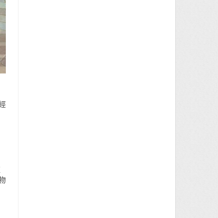
經
種
物