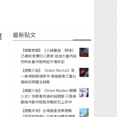
最新貼文
應
【遊戲新聞】《火線獵殺：野境》
25週年免費DLC更新 追加大量內容
同時系舊作限時超平價折扣
售
【遊戲介紹】《Valor Mortis》第
一身視點類魂新作 拿破崙軍亡靈以
槍械劍與魔法殺敵
【遊戲介紹】《Steel Maiden 鋼鐵
少女》快節奏肉鴿砍殺遊戲 只靠兩
鍵操作動作極致流暢試玩上架中
【遊戲評測】台灣國產音樂遊戲
《莉莉狂想曲》只有黑白鍵的譜面