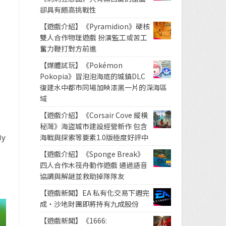
卻具有頗高挑戰性
【遊戲介紹】《Pyramidion》硬核
雙人合作物理遊戲 扮演監工或苦工
奮力鞭打對方前進
【媒體試玩】《Pokémon
Pokopia》冒泡泡海底的城鎮DLC
復建水中都市同場加映漆黑一片的深海區
域
【遊戲介紹】《Corsair Cove 縱橫
秘灣》海盜城市建設經營新作 包含
y
海戰與探索等要素1.0版極度好評中
【遊戲介紹】《Sponge Break》
四人合作木筏舟動作遊戲 通過語音
協調與解謎並救助掉隊隊友
【遊戲新聞】EA 私有化交易下週完
成・沙地財團即將持有九成股份
【遊戲新聞】《1666: