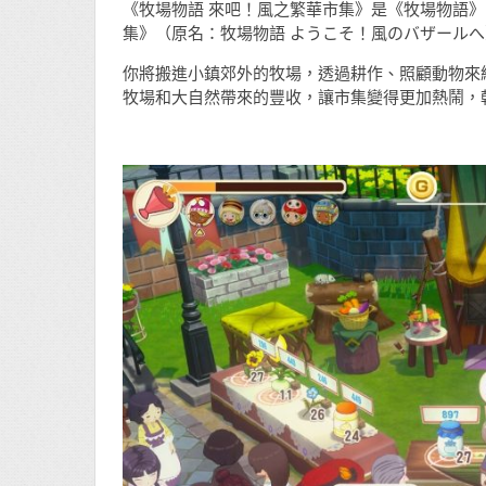
《牧場物語 來吧！風之繁華市集》是《牧場物語》系
集》（原名：牧場物語 ようこそ！風のバザールへ
你將搬進小鎮郊外的牧場，透過耕作、照顧動物來
牧場和大自然帶來的豐收，讓市集變得更加熱鬧，