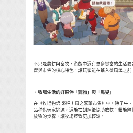
不只是農耕與畜牧，遊戲中還有更多豐富的生活要
營與市集的核心特色，讓玩家能在踏入微風鎮之前
・牧場生活的好夥伴「寵物」與「馬兒」
在《牧場物語 來吧！風之繁華市集》中，除了牛
品種供玩家挑選，還能在訓練後協助放牧：貓能夠
放牧的步驟，讓牧場經營更加輕鬆。