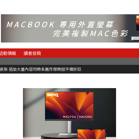
活動情報
讀者投稿
C更新 追加大量內容同時系舊作限時超平價折扣