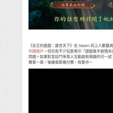
《女王的遊戲：盛世天下》在 Steam 同上人數最
中國用戶
，但也有不少玩家表示「遊戲後半劇情未
問題。如果對宮廷鬥爭真人互動劇有興趣的可一試，對應平台
費第一章，後續章節需付費，有繁中。