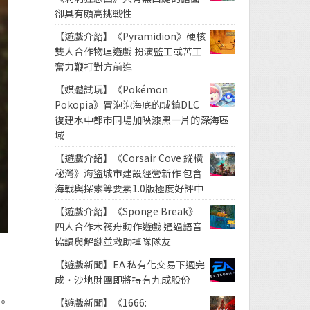
卻具有頗高挑戰性
【遊戲介紹】《Pyramidion》硬核
雙人合作物理遊戲 扮演監工或苦工
奮力鞭打對方前進
【媒體試玩】《Pokémon
Pokopia》冒泡泡海底的城鎮DLC
復建水中都市同場加映漆黑一片的深海區
域
【遊戲介紹】《Corsair Cove 縱橫
秘灣》海盜城市建設經營新作 包含
海戰與探索等要素1.0版極度好評中
【遊戲介紹】《Sponge Break》
四人合作木筏舟動作遊戲 通過語音
協調與解謎並救助掉隊隊友
【遊戲新聞】EA 私有化交易下週完
成・沙地財團即將持有九成股份
。
【遊戲新聞】《1666: