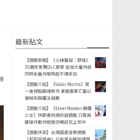
最新貼文
遊
【遊戲新聞】《火線獵殺：野境》
25週年免費DLC更新 追加大量內容
同時系舊作限時超平價折扣
極
【遊戲介紹】《Valor Mortis》第
一身視點類魂新作 拿破崙軍亡靈以
槍械劍與魔法殺敵
【遊戲介紹】《Steel Maiden 鋼鐵
少女》快節奏肉鴿砍殺遊戲 只靠兩
鍵操作動作極致流暢試玩上架中
【遊戲評測】台灣國產音樂遊戲
《莉莉狂想曲》只有黑白鍵的譜面