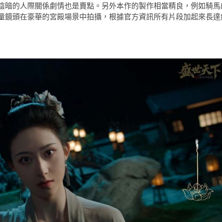
陰暗的人際關係劇情也是賣點。另外本作的製作相當精良，例如騎馬
量鏡頭在豪華的宮殿場景中拍攝，根據官方資訊所有片段加起來長達