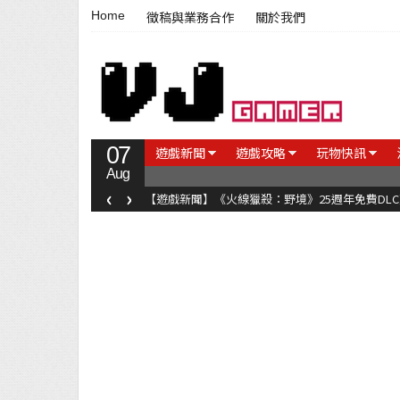
Home
徵稿與業務合作
關於我們
07
遊戲新聞
遊戲攻略
玩物快訊
Aug
‹
›
【遊戲新聞】《火線獵殺：野境》25週年免費DL