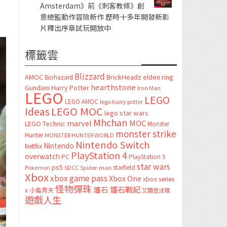
Amsterdam》前《刺客教條》創
意總監動作冒險新作 歷時十多年開發新影
片釋出序章試玩開放中
標籤雲
Blizzard
AMOC
BrickHeadz
elden ring
Biohazard
hearthstone
Gundam
Harry Potter
Iron Man
LEGO
LEGO
LEGO AMOC
lego harry potter
LEGO MOC
Ideas
lego star wars
Mhchan
marvel
MOC
LEGO Technic
Monster
monster strike
Hunter
MONSTER HUNTER WORLD
Nintendo Switch
Nintendo
Netflix
PlayStation 4
overwatch
PC
PlayStation 5
star wars
ps5
starfield
Pokemon
SDCC
Spider-man
Xbox
xbox game pass
Xbox One
xbox series
怪物彈珠
爐石
爐石戰記
x
小島秀夫
艾爾登法環
遊戲人生