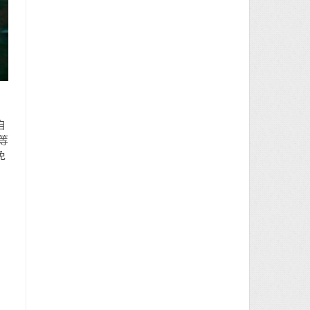
自
等
免