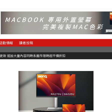
活動情報
讀者投稿
C更新 追加大量內容同時系舊作限時超平價折扣