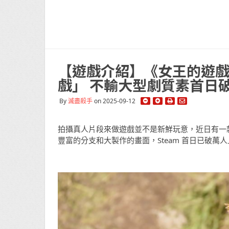
【遊戲介紹】《女王的遊
戲」 不輸大型劇質素首日
By
滅盡殺手
on 2025-09-12
拍攝真人片段來做遊戲並不是新鮮玩意，近日有一
豐富的分支和大製作的畫面，Steam 首日已破萬