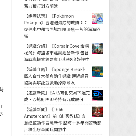
奮力鞭打對方前進
【媒體試玩】《Pokémon
Pokopia》冒泡泡海底的城鎮DLC
復建水中都市同場加映漆黑一片的深海區
域
【遊戲介紹】《Corsair Cove 縱橫
秘灣》海盜城市建設經營新作 包含
海戰與探索等要素1.0版極度好評中
【遊戲介紹】《Sponge Break》
四人合作木筏舟動作遊戲 通過語音
協調與解謎並救助掉隊隊友
時
【遊戲新聞】EA 私有化交易下週完
成・沙地財團即將持有九成股份
「
【遊戲新聞】《1666:
的
Amsterdam》前《刺客教條》創
意總監動作冒險新作 歷時十多年開發新影
片釋出序章試玩開放中