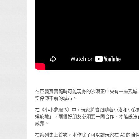
在巨嬰寶寶隨時可能現身的沙漠正中央有一座孤城
空停滯不前的城市。
在《小小夢魘 3》中，玩家將會跟隨著小洛和小寂
螺旋地」，兩個好朋友必須要一同合作，
才能設法
威脅。
在系列史上首次，
本作除了可以讓玩家在 AI 的