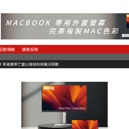
活動情報
讀者投稿
魂新作 拿破崙軍亡靈以槍械劍與魔法殺敵