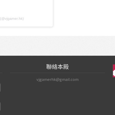
(@vjgamer.hk)
聯絡本殿
vjgamerhk@gmail.com