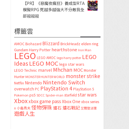
【PR】《惡魔夜瘋狂》養成型RTA
模擬RPG 死越多越強大不分敵我全
部殺殺殺
標籤雲
Blizzard
AMOC
BrickHeadz
elden ring
Biohazard
hearthstone
Gundam
Harry Potter
Iron Man
LEGO
LEGO
LEGO AMOC
lego harry potter
LEGO MOC
Ideas
lego star wars
Mhchan
marvel
MOC
LEGO Technic
Monster
monster strike
Hunter
MONSTER HUNTER WORLD
Nintendo Switch
Nintendo
Netflix
PlayStation 4
overwatch
PC
PlayStation 5
star wars
ps5
starfield
Pokemon
SDCC
Spider-man
Xbox
xbox game pass
Xbox One
xbox series
怪物彈珠
爐石
爐石戰記
x
小島秀夫
艾爾登法環
遊戲人生