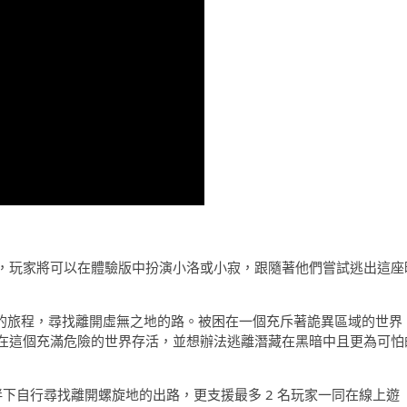
，
玩家將可以在體驗版中扮演小洛或小寂，
跟隨著他們嘗試逃出這座
的旅程，
尋找離開虛無之地的路。被困在一個充斥著詭異區域的世界
在這個充滿危險的世界存活，
並想辦法逃離潛藏在黑暗中且更為可怕
陪伴下自行尋找離開螺旋地的出路，
更支援最多 2 名玩家一同在線上遊