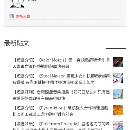
更多文章
最新貼文
【遊戲介紹】《Valor Mortis》第一身視點類魂新作 拿
破崙軍亡靈以槍械劍與魔法殺敵
【遊戲介紹】《Steel Maiden 鋼鐵少女》快節奏肉鴿砍
殺遊戲 只靠兩鍵操作動作極致流暢試玩上架中
【遊戲評測】台灣國產音樂遊戲《莉莉狂想曲》只有黑
白鍵的譜面卻具有頗高挑戰性
【遊戲介紹】《Pyramidion》硬核雙人合作物理遊戲
扮演監工或苦工奮力鞭打對方前進
【媒體試玩】《Pokémon Pokopia》冒泡泡海底的城
鎮DLC 復建水中都市同場加映漆黑一片的深海區域