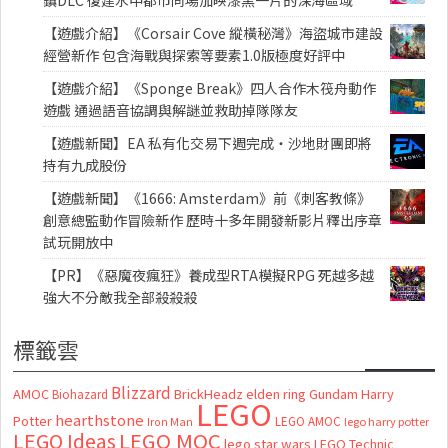
【遊戲介紹】《Corsair Cove 縱橫秘灣》海盜城市建設
經營新作 包含海戰與探索等要素1.0版極度好評中
【遊戲介紹】《Sponge Break》四人合作木筏舟動作
遊戲 通過語音協調與解謎並救助掉隊隊友
【遊戲新聞】EA 私有化交易下週完成・沙地財團即將
持有九成股份
【遊戲新聞】《1666: Amsterdam》前《刺客教條》
創意總監動作冒險新作 歷時十多年開發新影片釋出序章
試玩開放中
【PR】《惡魔夜瘋狂》養成型RTA模擬RPG 死越多越
強大不分敵我全部殺殺殺
標籤雲
Blizzard
AMOC
BrickHeadz
elden ring
Gundam
Harry
Biohazard
LEGO
hearthstone
Potter
LEGO AMOC
lego harry potter
Iron Man
LEGO MOC
LEGO Ideas
lego star wars
LEGO Technic