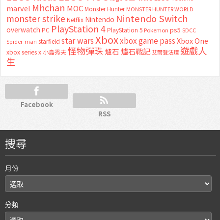
Mhchan
marvel
MOC
Monster Hunter
MONSTER HUNTER WORLD
Nintendo Switch
monster strike
Nintendo
Netflix
PlayStation 4
overwatch
ps5
PC
PlayStation 5
Pokemon
SDCC
Xbox
star wars
xbox game pass
Xbox One
starfield
Spider-man
怪物彈珠
遊戲人
爐石
爐石戰記
xbox series x
小島秀夫
艾爾登法環
生
Facebook
RSS
搜尋
月份
分類