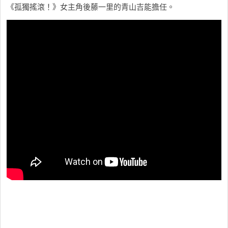
《孤獨搖滾！》女主角後藤一里的青山吉能擔任。