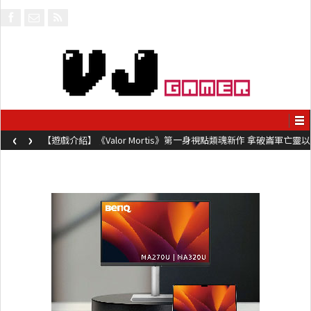
‹
›
【遊戲介紹】《Valor Mortis》第一身視點類魂新作 拿破崙軍亡靈以
槍械劍與魔法殺敵