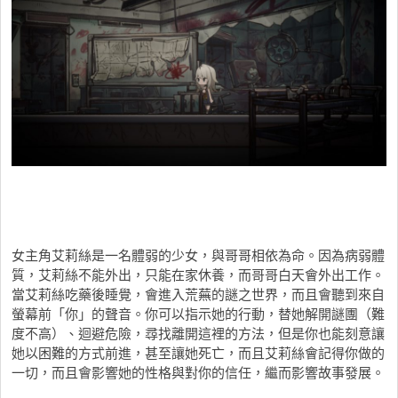
女主角艾莉絲是一名體弱的少女，與哥哥相依為命。因為病弱體
質，艾莉絲不能外出，只能在家休養，而哥哥白天會外出工作。
當艾莉絲吃藥後睡覺，會進入荒蕪的謎之世界，而且會聽到來自
螢幕前「你」的聲音。你可以指示她的行動，替她解開謎團（難
度不高）、迴避危險，尋找離開這裡的方法，但是你也能刻意讓
她以困難的方式前進，甚至讓她死亡，而且艾莉絲會記得你做的
一切，而且會影響她的性格與對你的信任，繼而影響故事發展。