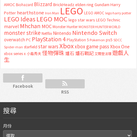
Blizzard
AMOC
BrickHeadz
elden ring
Gundam
Harry
Biohazard
LEGO
hearthstone
Potter
LEGO AMOC
lego harry potter
Iron Man
LEGO MOC
LEGO Ideas
lego star wars
LEGO Technic
Mhchan
marvel
MOC
Monster Hunter
MONSTER HUNTER WORLD
Nintendo Switch
monster strike
Nintendo
Netflix
PlayStation 4
overwatch
ps5
PC
PlayStation 5
Pokemon
SDCC
Xbox
star wars
xbox game pass
Xbox One
starfield
Spider-man
怪物彈珠
遊戲人
爐石
爐石戰記
xbox series x
小島秀夫
艾爾登法環
生
Facebook
RSS
搜尋
月份