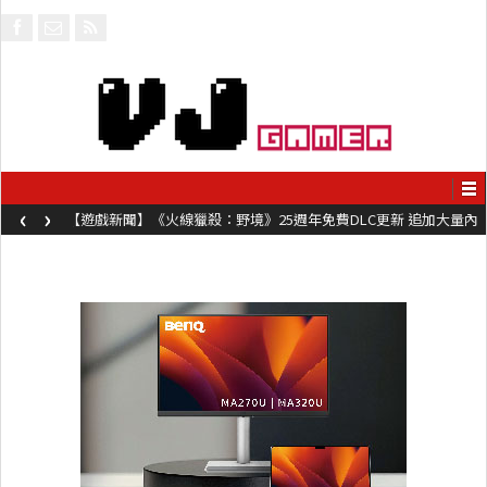
‹
›
【遊戲新聞】《火線獵殺：野境》25週年免費DLC更新 追加大量內
容同時系舊作限時超平價折扣