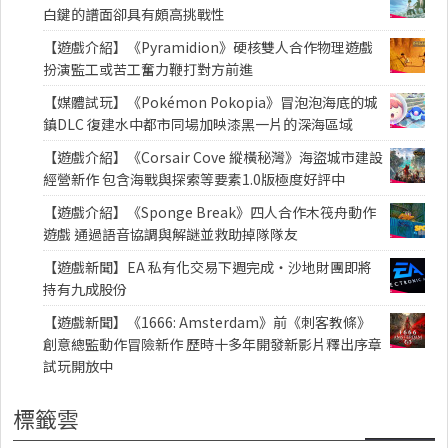
白鍵的譜面卻具有頗高挑戰性
【遊戲介紹】《Pyramidion》硬核雙人合作物理遊戲
扮演監工或苦工奮力鞭打對方前進
【媒體試玩】《Pokémon Pokopia》冒泡泡海底的城
鎮DLC 復建水中都市同場加映漆黑一片的深海區域
【遊戲介紹】《Corsair Cove 縱橫秘灣》海盜城市建設
經營新作 包含海戰與探索等要素1.0版極度好評中
【遊戲介紹】《Sponge Break》四人合作木筏舟動作
遊戲 通過語音協調與解謎並救助掉隊隊友
【遊戲新聞】EA 私有化交易下週完成・沙地財團即將
持有九成股份
【遊戲新聞】《1666: Amsterdam》前《刺客教條》
創意總監動作冒險新作 歷時十多年開發新影片釋出序章
試玩開放中
標籤雲