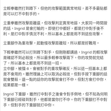
立輕拳雖然打到蹲下，但他的攻擊範圍異常地短，差不多最貼都
是可以打不中對手的。
立重拳雖然攻擊距離遠，但攻擊判定異常地弱，大家同一時間按
的話，Ingrid 是會打輸的。即使打中都好，都是打中對手後不
利。是打中對手情況不利，所以基本上都是用不到這些攻擊。
立重腳作為重攻擊，起動慢攻擊距離短，所以都是好難用。
下輕拳雖然可以打到蹲下對手，但剛剛都講過，Ingrid 的輕攻擊
是確認不到必殺技，所以最多輕拳攻擊兩下，你的攻勢就完結
了，所以基本上都是用不到這一招。
立中腳，被擋-8，會被對手的重攻擊確反，所以這一招基本上都
是不會用的。雖然理論上可以取消必殺技，但對手按下重腳的話
就會雙殺，遠一點的話你的攻擊就會打不中，但對方會打中你，
結果都是一樣。
Ingrid 下重腳，雖然打中對手之後會令對手倒地，但不知為何明
下重腳已經碰到對手，他都是當你打不中。你的下重腳打不中對
手，但對手的下重腳就打中你。