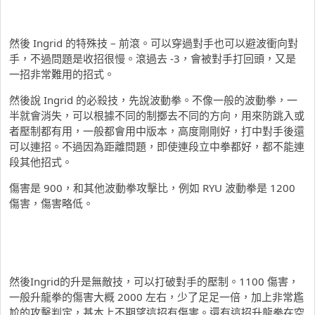
然後 Ingrid 的特殊技 – 前滾。可以穿過對手也可以避波衝向對
手，不過問題是收招很慢。滾過去 -3，會被對手打回頭，又是
一招非常難用的招式。
然後說 Ingrid 的必殺技，先說波動拳。不像一般的波動拳，一
半就會消失，可以根據不同的制擲去不同的方向，用來防跳入或
者壓制都有用，一般都會用中版本，高度剛剛好，打中對手後還
可以連招。不過因為距離問題，即使連段立中拳都好，都不能連
段其他招式。
傷害是 900，和其他波動拳攻擊比，例如 RYU 波動拳是 1200
傷害，傷害略低。
然後Ingrid的升是無敵技，可以打破對手的壓制。1100 傷害，
一般升龍拳的傷害大概 2000 左右，少了足足一倍，加上非常尷
尬的攻擊判定，基本上不期望這招有傷害。還有這招升龍拳在空